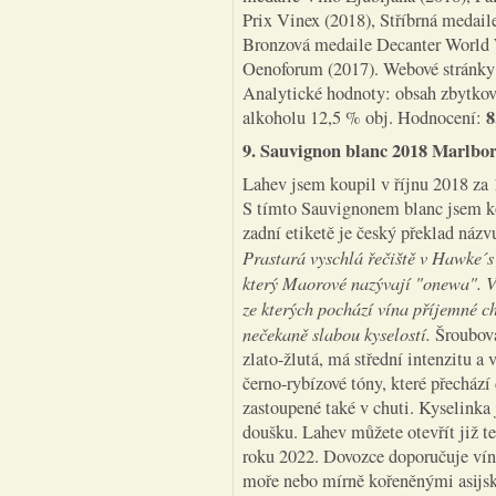
Prix Vinex (2018), Stříbrná medai
Bronzová medaile Decanter World 
Oenoforum (2017). Webové stránky 
Analytické hodnoty: obsah zbytkové
8
alkoholu 12,5 % obj. Hodnocení:
9. Sauvignon blanc 2018 Marlbo
Lahev jsem koupil v říjnu 2018 za 
S tímto Sauvignonem blanc jsem kou
zadní etiketě je český překlad názv
Prastará vyschlá řečiště v Hawke´s
který Maorové nazývají "onewa". V 
ze kterých pochází vína příjemné c
nečekaně slabou kyselostí.
Šroubova
zlato-žlutá, má střední intenzitu a
černo-rybízové tóny, které přechází 
zastoupené také v chuti. Kyselinka
doušku. Lahev můžete otevřít již t
roku 2022. Dovozce doporučuje víno
moře nebo mírně kořeněnými asijsk