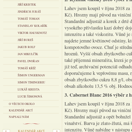
JIŘÍ KRISTEK
Lahev jsem koupil v říjnu 2018 za 
JINDŘICH JURÁŠ
Kč). Hrozny mají původ na viniční 
TOMÁŠ TOMAN
Standardní adjustáž a korek z drtě 
STANISLAV KOLAŘÍK
vysokého přívlastku kazí dobrý doje
VIKTOR HAUSKNOTZ
intenzitu a také viskozitu. Vůně j
najdete jemné květinové odstíny, kt
JIŘÍ BUREŠ
kompotového ovoce. Chuť je středně
JAKUB ROLF
hroznů. Vyšší obsah zbytkového cuk
JAN MIKULČÍK
také příjemná mineralita, která je 
PAVEL DVOŘAN
již teď, archivační potenciál odha
TOMÁŠ KŘÍŽ
doporučujeme k vepřovému masu, r
ŠIMON UNGERMAN
obsah zbytkového cukru 8,8 g/l, obs
SIMON TIMINGERIU
obsah alkoholu 13,5 % obj. Hodno
LUKÁŠ KRESTA
3. Cabernet Blanc 2016 výběr z hr
LUCIE ŠIMONOVÁ
Lahev jsem koupil v říjnu 2018 za 
O VĚCECH OKOLO
Kč). Hrozny mají původ na viniční 
KALENDÁŘ AKCÍ
Standardní adjustáž a opět bohužel
NAPSALI NÁM
vinařství. Barva je zlato-žlutá, má 
intenzitu. Vůně nabídne v nástupu 
KALENDÁŘ AKCÍ