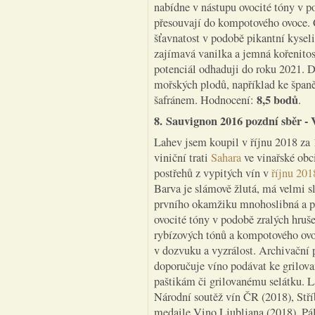
nabídne v nástupu ovocité tóny v p
přesouvají do kompotového ovoce. C
šťavnatost v podobě pikantní kysel
zajímavá vanilka a jemná kořenitost
potenciál odhaduji do roku 2021. 
mořských plodů, například ke španě
8,5 bodů
šafránem. Hodnocení:
.
8. Sauvignon 2016 pozdní sběr - V
Lahev jsem koupil v říjnu 2018 za
viniční trati
Sahara
ve vinařské obc
postřehů z vypitých vín v
říjnu 201
Barva je slámově žlutá, má velmi s
prvního okamžiku mnohoslibná a po
ovocité tóny v podobě zralých hruše
rybízových tónů a kompotového ovoc
v dozvuku a vyzrálost. Archivační 
doporučuje víno podávat ke grilo
paštikám či grilovanému selátku. La
Národní soutěž vín ČR (2018), Stří
medaile Vino Ljubljana (2018), Pál