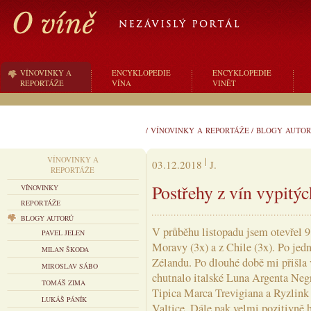
VÍNOVINKY A
ENCYKLOPEDIE
ENCYKLOPEDIE
REPORTÁŽE
VÍNA
VINĚT
/
VÍNOVINKY A REPORTÁŽE
/
BLOGY AUTOR
VÍNOVINKY A
03.12.2018
J.
REPORTÁŽE
Postřehy z vín vypitýc
VÍNOVINKY
REPORTÁŽE
BLOGY AUTORŮ
V průběhu listopadu jsem otevřel 9 
PAVEL JELEN
Moravy (3x) a z Chile (3x). Po jed
MILAN ŠKODA
Zélandu. Po dlouhé době mi přišla
MIROSLAV SÁBO
chutnalo italské Luna Argenta Neg
TOMÁŠ ZIMA
Tipica Marca Trevigiana a Ryzlink
LUKÁŠ PÁNÍK
Valtice. Dále pak velmi pozitivně 