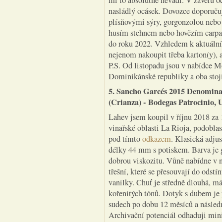
mi to absolutně nevadí. V závěru o
nasládlý ocásek. Dovozce doporučuje
plísňovými sýry, gorgonzolou nebo
husím stehnem nebo hovězím carpa
do roku 2022. Vzhledem k aktuální 
nejenom nakoupit třeba karton(y), 
P.S. Od listopadu jsou v nabídce M
Dominikánské republiky a oba stoj
5. Sancho Garcés 2015 Denomina
(Crianza) - Bodegas Patrocinio, 
Lahev jsem koupil v říjnu 2018 za
vinařské oblasti La Rioja, podoblas
pod tímto
odkazem
. Klasická adjus
délky 44 mm s potiskem. Barva je g
dobrou viskozitu. Vůně nabídne v n
třešní, které se přesouvají do odst
vanilky. Chuť je středně dlouhá, má
kořenitých tónů. Dotyk s dubem je 
sudech po dobu 12 měsíců a následn
Archivační potenciál odhaduji mi