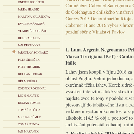
ONDŘEJ KRHŮTEK
Carménère, Cabernet Sauvignon a 
JARDA HLADÍK
de Colchagua z chilského vinařství
MARTINA VALÁŠKOVÁ
Garcés 2015 Denominación Rioja de
EVA SKOKÁNKOVÁ
Cabernet Blanc 2016 výběr z hrozn
pozdní sběr z Vinařství Pavlov.
VLADIMÍR DOLEŽAL
HELENA BAKER
JAN KUCHYŇKA
1. Luna Argenta Negroamaro Prim
JAROSLAV SCHWARZ
Marca Trevigiana (IGT) - Canti
PETR ŠIMEČEK
Itálie
PETR TROMBIK
Lahev jsem koupil v říjnu 2018 za 
BOGDAN TROJAK
oblast Puglia. Velmi jednoduchá, al
JIŘÍ MATĚJKA
extrémně těžká lahev. Korek z drtě
ZDENĚK ROZEHNAL
vysokou intenzitu a také viskozitu
LECH MALYSZ
najdete ovocité tóny v podobě suše
ROMAN TOMEK
přesouvají do tabákového listu a ex
TOMÁŠ BEČICA
ve kterém vystoupí kořenitost a za
alkoholu (14,5 % obj.), pocitově to
MICHAL NĚMEC
archivační potenciál odhaduji min
TOMÁŠ BENDA
JAN MAZÁNEK
2. Ryzlink vlašský 2016 výběr z h