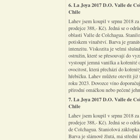
6. La Joya 2017 D.O. Valle de Co
Chile
Lahev jsem koupil v srpnu 2018 za 
prodejce 388,- Kč). Jedná se o odr
oblasti Valle de Colchagua. Stanil
potiskem vinařství. Barva je granát
intenzitu. Viskozita je velmi slušn
ostružin, které se přesouvají do vy
vystoupí jemná vanilka a kořenité 
ovocitost, která přechází do kořen
hřebíčku. Lahev můžete otevřít již
roku 2023. Dovozce víno doporučuj
přírodní omáčkou nebo pečené jehn
7. La Joya 2017 D.O. Valle de Co
Chile
Lahev jsem koupil v srpnu 2018 za 
prodejce 388,- Kč). Jedná se o odr
de Colchagua. Staniolová záklopka
Barva je slámově žlutá, má střední