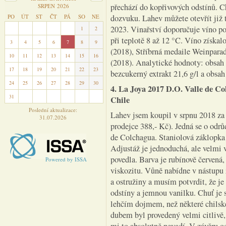
přechází do kopřivových odstínů. Ch
SRPEN 2026
PO
ÚT
ST
ČT
PÁ
SO
NE
dozvuku. Lahev můžete otevřít již 
2023. Vinařství doporučuje víno p
27
28
29
30
31
1
2
při teplotě 8 až 12 °C. Víno získa
3
4
5
6
7
8
9
(2018), Stříbrná medaile Weinparad
10
11
12
13
14
15
16
(2018). Analytické hodnoty: obsah z
17
18
19
20
21
22
23
bezcukerný extrakt 21,6 g/l a obsa
24
25
26
27
28
29
30
4. La Joya 2017 D.O. Valle de Co
31
1
2
3
4
5
6
Chile
Poslední aktualizace:
Lahev jsem koupil v srpnu 2018 za 
31.07.2026
prodejce 388,- Kč). Jedná se o odr
de Colchagua. Staniolová záklopka
Adjustáž je jednoduchá, ale velmi 
povedla. Barva je rubínově červená
Powered by ISSA
viskozitu. Vůně nabídne v nástupu 
a ostružiny a musím potvrdit, že j
odstíny a jemnou vanilku. Chuť je 
lehčím dojmem, než některé chilsk
dubem byl provedený velmi citlivě, a