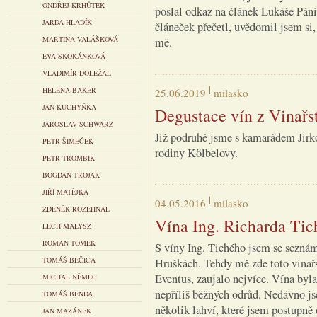
ONDŘEJ KRHŮTEK
poslal odkaz na článek Lukáše Pán
JARDA HLADÍK
článeček přečetl, uvědomil jsem si,
MARTINA VALÁŠKOVÁ
mě.
EVA SKOKÁNKOVÁ
VLADIMÍR DOLEŽAL
HELENA BAKER
25.06.2019
milasko
JAN KUCHYŇKA
Degustace vín z Vinařs
JAROSLAV SCHWARZ
Již podruhé jsme s kamarádem Jirko
PETR ŠIMEČEK
rodiny Kölbelovy.
PETR TROMBIK
BOGDAN TROJAK
JIŘÍ MATĚJKA
04.05.2016
milasko
ZDENĚK ROZEHNAL
Vína Ing. Richarda Tic
LECH MALYSZ
ROMAN TOMEK
S víny Ing. Tichého jsem se seznám
TOMÁŠ BEČICA
Hruškách. Tehdy mě zde toto vinařs
Eventus, zaujalo nejvíce. Vína byl
MICHAL NĚMEC
nepříliš běžných odrůd. Nedávno js
TOMÁŠ BENDA
několik lahví, které jsem postupně
JAN MAZÁNEK