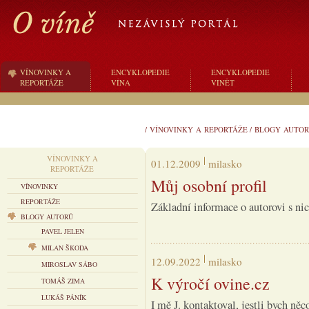
VÍNOVINKY A
ENCYKLOPEDIE
ENCYKLOPEDIE
REPORTÁŽE
VÍNA
VINĚT
/
VÍNOVINKY A REPORTÁŽE
/
BLOGY AUTOR
VÍNOVINKY A
01.12.2009
milasko
REPORTÁŽE
Můj osobní profil
VÍNOVINKY
REPORTÁŽE
Základní informace o autorovi s n
BLOGY AUTORŮ
PAVEL JELEN
MILAN ŠKODA
12.09.2022
milasko
MIROSLAV SÁBO
K výročí ovine.cz
TOMÁŠ ZIMA
LUKÁŠ PÁNÍK
I mě J. kontaktoval, jestli bych ně