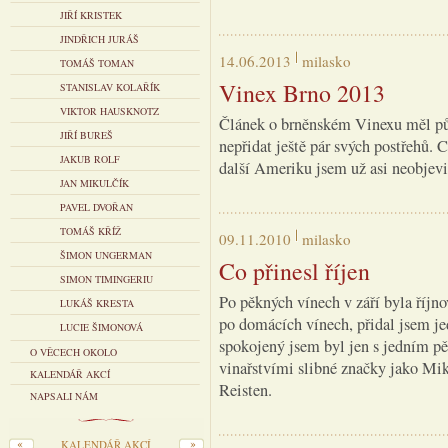
JIŘÍ KRISTEK
JINDŘICH JURÁŠ
14.06.2013
milasko
TOMÁŠ TOMAN
Vinex Brno 2013
STANISLAV KOLAŘÍK
VIKTOR HAUSKNOTZ
Článek o brněnském Vinexu měl půvo
JIŘÍ BUREŠ
nepřidat ještě pár svých postřehů. C
JAKUB ROLF
další Ameriku jsem už asi neobjevil
JAN MIKULČÍK
PAVEL DVOŘAN
TOMÁŠ KŘÍŽ
09.11.2010
milasko
ŠIMON UNGERMAN
Co přinesl říjen
SIMON TIMINGERIU
Po pěkných vínech v září byla říjn
LUKÁŠ KRESTA
po domácích vínech, přidal jsem j
LUCIE ŠIMONOVÁ
spokojený jsem byl jen s jedním p
O VĚCECH OKOLO
vinařstvími slibné značky jako Mi
KALENDÁŘ AKCÍ
Reisten.
NAPSALI NÁM
KALENDÁŘ AKCÍ