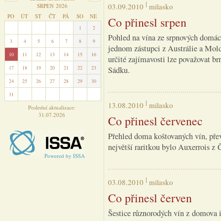
03.09.2010
milasko
SRPEN 2026
PO
ÚT
ST
ČT
PÁ
SO
NE
Co přinesl srpen
27
28
29
30
31
1
2
Pohled na vína ze srpnových domác
3
4
5
6
7
8
9
jednom zástupci z Austrálie a Mol
10
11
12
13
14
15
16
určité zajímavosti lze považovat br
17
18
19
20
21
22
23
Sádku.
24
25
26
27
28
29
30
31
1
2
3
4
5
6
13.08.2010
milasko
Poslední aktualizace:
31.07.2026
Co přinesl červenec
Přehled doma koštovaných vín, pře
největší raritkou bylo Auxerrois z 
Powered by ISSA
03.08.2010
milasko
Co přinesl červen
Šestice různorodých vín z domova 