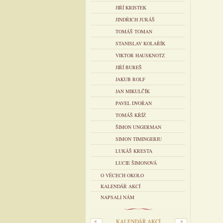
JIŘÍ KRISTEK
JINDŘICH JURÁŠ
TOMÁŠ TOMAN
STANISLAV KOLAŘÍK
VIKTOR HAUSKNOTZ
JIŘÍ BUREŠ
JAKUB ROLF
JAN MIKULČÍK
PAVEL DVOŘAN
TOMÁŠ KŘÍŽ
ŠIMON UNGERMAN
SIMON TIMINGERIU
LUKÁŠ KRESTA
LUCIE ŠIMONOVÁ
O VĚCECH OKOLO
KALENDÁŘ AKCÍ
NAPSALI NÁM
KALENDÁŘ AKCÍ