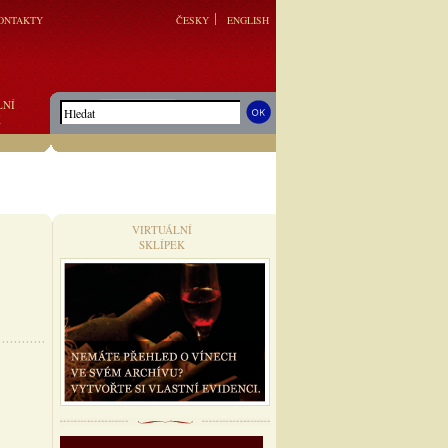
ONTAKTY
ČESKY
ENGLISH
LNÍ
K
VIRTUÁLNÍ
SKLÍPEK