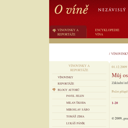
VÍNOVINKY A
ENCYKLOPEDIE
REPORTÁŽE
VÍNA
/
VÍNOVINK
VÍNOVINKY A
01.12.2009
REPORTÁŽE
Můj os
VÍNOVINKY
Základní in
REPORTÁŽE
BLOGY AUTORŮ
Počet příspě
PAVEL JELEN
MILAN ŠKODA
1-20
MIROSLAV SÁBO
TOMÁŠ ZIMA
© 2009, gra
LUKÁŠ PÁNÍK