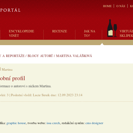
HOME
O NÁS
K
ENCYKLOPEDIE
RECENZE
JAK NA
VIRTUÁ
VINĚT
TO?
SKLÍPE
Y A REPORTÁŽE
/
BLOGY AUTORŮ
/
MARTINA VALÁŠKOVÁ
Martina
obní profil
formace o autorovi s nickem Martina.
vků: 3 | Poslední vložil: Lucie Struik dne: 12.09.2023 23:14
fika:
graphic house
, tvorba webu:
issa czech
, redakční systém:
cms designer