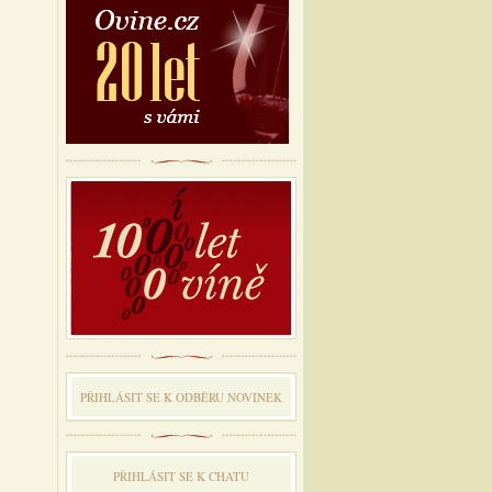
PŘIHLÁSIT SE K ODBĔRU NOVINEK
PŘIHLÁSIT SE K CHATU