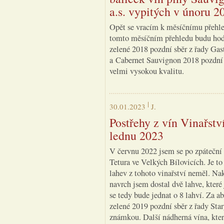
a.s. vypitých v únoru 2
Opět se vracím k měsíčnímu přehle
tomto měsíčním přehledu budu hodn
zelené 2018 pozdní sběr z řady Gas
a Cabernet Sauvignon 2018 pozdní s
velmi vysokou kvalitu.
30.01.2023
J.
Postřehy z vín Vinařstv
lednu 2023
V červnu 2022 jsem se po zpáteční 
Tetura ve Velkých Bílovicích. Je t
lahev z tohoto vinařství neměl. Na
navrch jsem dostal dvě lahve, které
se tedy bude jednat o 8 lahví. Za a
zelené 2019 pozdní sběr z řady Sta
známkou. Další nádherná vína, kte