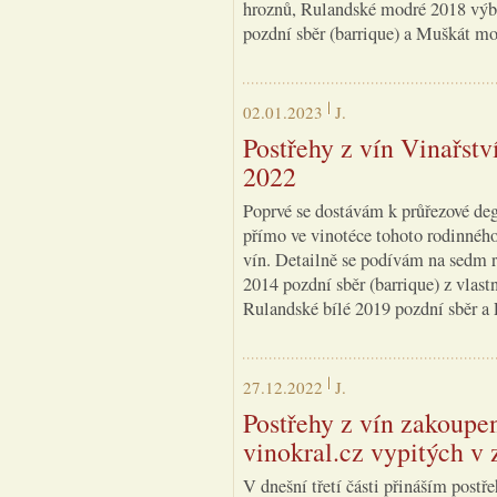
hroznů, Rulandské modré 2018 výbě
pozdní sběr (barrique) a Muškát mo
02.01.2023
J.
Postřehy z vín Vinařstv
2022
Poprvé se dostávám k průřezové deg
přímo ve vinotéce tohoto rodinnéh
vín. Detailně se podívám na sedm r
2014 pozdní sběr (barrique) z vlast
Rulandské bílé 2019 pozdní sběr a 
27.12.2022
J.
Postřehy z vín zakoupe
vinokral.cz vypitých v z
V dnešní třetí části přináším postř