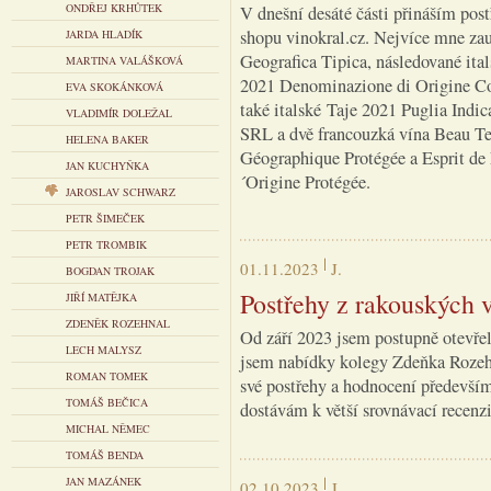
ONDŘEJ KRHŮTEK
V dnešní desáté části přináším post
shopu vinokral.cz. Nejvíce mne zau
JARDA HLADÍK
Geografica Tipica, následované it
MARTINA VALÁŠKOVÁ
2021 Denominazione di Origine Co
EVA SKOKÁNKOVÁ
také italské Taje 2021 Puglia Indi
VLADIMÍR DOLEŽAL
SRL a dvě francouzká vína Beau Te
HELENA BAKER
Géographique Protégée a Esprit de
JAN KUCHYŇKA
´Origine Protégée.
JAROSLAV SCHWARZ
PETR ŠIMEČEK
PETR TROMBIK
01.11.2023
J.
BOGDAN TROJAK
Postřehy z rakouských v
JIŘÍ MATĚJKA
ZDENĚK ROZEHNAL
Od září 2023 jsem postupně otevřel
LECH MALYSZ
jsem nabídky kolegy Zdeňka Rozehna
ROMAN TOMEK
své postřehy a hodnocení především
TOMÁŠ BEČICA
dostávám k větší srovnávací recenzi
MICHAL NĚMEC
TOMÁŠ BENDA
JAN MAZÁNEK
02.10.2023
J.