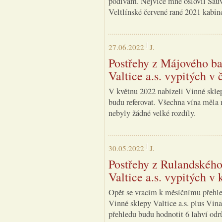
podívám. Nejvíce mne oslovil Sauv
Veltlínské červené rané 2021 kabine
27.06.2022
J.
Postřehy z Májového ba
Valtice a.s. vypitých v
V květnu 2022 nabízeli Vinné sklep
budu referovat. Všechna vína měla
nebyly žádné velké rozdíly.
30.05.2022
J.
Postřehy z Rulandského
Valtice a.s. vypitých v
Opět se vracím k měsíčnímu přehle
Vinné sklepy Valtice a.s. plus Vin
přehledu budu hodnotit 6 lahví od