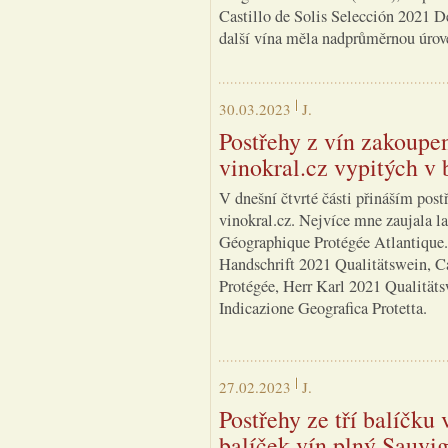
Castillo de Solis Selección 2021 
další vína měla nadprůměrnou úrov
30.03.2023
J.
Postřehy z vín zakoupe
vinokral.cz vypitých v 
V dnešní čtvrté části přináším post
vinokral.cz. Nejvíce mne zaujala l
Géographique Protégée Atlantique.
Handschrift 2021 Qualitätswein, C
Protégée, Herr Karl 2021 Qualität
Indicazione Geografica Protetta.
27.02.2023
J.
Postřehy ze tří balíčku
balíček vín plný Sauvi