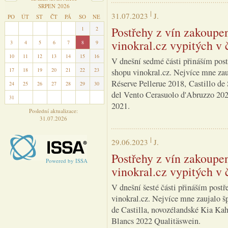
SRPEN 2026
31.07.2023
J.
PO
ÚT
ST
ČT
PÁ
SO
NE
Postřehy z vín zakoupe
27
28
29
30
31
1
2
vinokral.cz vypitých v 
3
4
5
6
7
8
9
10
11
12
13
14
15
16
V dnešní sedmé části přináším post
17
18
19
20
21
22
23
shopu vinokral.cz. Nejvíce mne za
Réserve Pellerue 2018, Castillo de
24
25
26
27
28
29
30
del Vento Cerasuolo d'Abruzzo 20
31
1
2
3
4
5
6
2021.
Poslední aktualizace:
31.07.2026
29.06.2023
J.
Postřehy z vín zakoupe
Powered by ISSA
vinokral.cz vypitých v 
V dnešní šesté části přináším postř
vinokral.cz. Nejvíce mne zaujalo 
de Castilla, novozélandské Kia Ka
Blancs 2022 Qualitäswein.