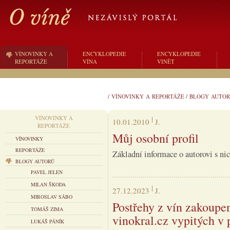
VÍNOVINKY A
ENCYKLOPEDIE
ENCYKLOPEDIE
REPORTÁŽE
VÍNA
VINĚT
/
VÍNOVINKY A REPORTÁŽE
/
BLOGY AUTOR
VÍNOVINKY A
10.01.2010
J.
REPORTÁŽE
Můj osobní profil
VÍNOVINKY
REPORTÁŽE
Základní informace o autorovi s ni
BLOGY AUTORŮ
PAVEL JELEN
MILAN ŠKODA
27.12.2023
J.
MIROSLAV SÁBO
Postřehy z vín zakoupe
TOMÁŠ ZIMA
vinokral.cz vypitých v 
LUKÁŠ PÁNÍK