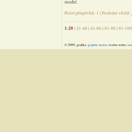
modré.
Počet příspěvků: 1 | Poslední vložil
1-20
|
21-40
|
41-60
|
61-80
|
81-100
© 2009, grafika:
graphic house
, tvorba webu:
iss