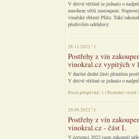
V drtivě většině se jednalo o nadpr
mnohem větší zastoupení. Naprost
vinařské oblasti Pfalz. Také rakou
především odrůdový.
28.11.2022
J.
Postřehy z vín zakoupe
vinokral.cz vypitých v l
V dnešní druhé části přináším post
V drtivě většině se jednalo o nadp
Počet příspěvků: 1 | Poslední vložil
29.09.2022
J.
Postřehy z vín zakoupe
vinokral.cz - část I.
V červenci 2022 jsem zakoupil něko