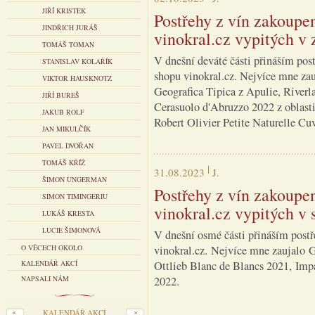
JIŘÍ KRISTEK
Postřehy z vín zakoupe
JINDŘICH JURÁŠ
vinokral.cz vypitých v z
TOMÁŠ TOMAN
V dnešní deváté části přináším post
STANISLAV KOLAŘÍK
shopu vinokral.cz. Nejvíce mne za
VIKTOR HAUSKNOTZ
Geografica Tipica z Apulie, Riverla
JIŘÍ BUREŠ
Cerasuolo d'Abruzzo 2022 z oblas
JAKUB ROLF
Robert Olivier Petite Naturelle Cu
JAN MIKULČÍK
PAVEL DVOŘAN
TOMÁŠ KŘÍŽ
31.08.2023
J.
ŠIMON UNGERMAN
Postřehy z vín zakoupe
SIMON TIMINGERIU
vinokral.cz vypitých v 
LUKÁŠ KRESTA
LUCIE ŠIMONOVÁ
V dnešní osmé části přináším postř
O VĚCECH OKOLO
vinokral.cz. Nejvíce mne zaujalo 
KALENDÁŘ AKCÍ
Ottlieb Blanc de Blancs 2021, Imp
NAPSALI NÁM
2022.
KALENDÁŘ AKCÍ