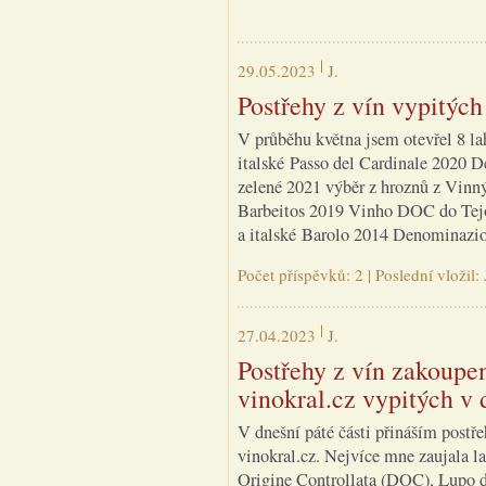
29.05.2023
J.
Postřehy z vín vypitýc
V průběhu května jsem otevřel 8 lah
italské Passo del Cardinale 2020 D
zelené 2021 výběr z hroznů z Vinný
Barbeitos 2019 Vinho DOC do Tejo,
a italské Barolo 2014 Denominazio
Počet příspěvků: 2 | Poslední vložil
27.04.2023
J.
Postřehy z vín zakoupe
vinokral.cz vypitých v 
V dnešní páté části přináším postř
vinokral.cz. Nejvíce mne zaujala 
Origine Controllata (DOC), Lupo d