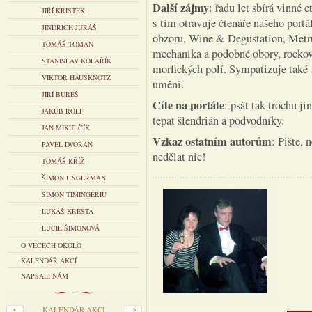
Další zájmy
: řadu let sbírá vinné e
JIŘÍ KRISTEK
s tím otravuje čtenáře našeho port
JINDŘICH JURÁŠ
obzoru, Wine & Degustation, Metru,
TOMÁŠ TOMAN
mechanika a podobné obory, rocková
STANISLAV KOLAŘÍK
morfických polí. Sympatizuje také
VIKTOR HAUSKNOTZ
umění.
JIŘÍ BUREŠ
Cíle na portále
: psát tak trochu j
JAKUB ROLF
tepat šlendrián a podvodníky.
JAN MIKULČÍK
Vzkaz ostatním autorům
: Pište, 
PAVEL DVOŘAN
nedělat nic!
TOMÁŠ KŘÍŽ
ŠIMON UNGERMAN
SIMON TIMINGERIU
LUKÁŠ KRESTA
LUCIE ŠIMONOVÁ
O VĚCECH OKOLO
KALENDÁŘ AKCÍ
NAPSALI NÁM
KALENDÁŘ AKCÍ