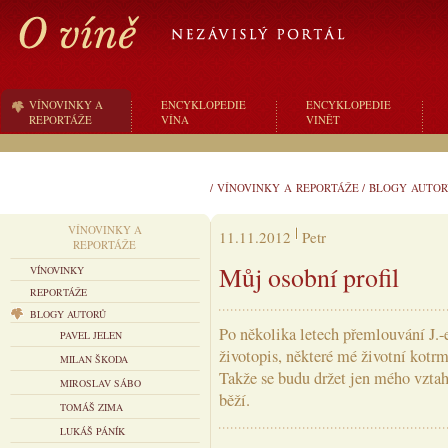
VÍNOVINKY A
ENCYKLOPEDIE
ENCYKLOPEDIE
REPORTÁŽE
VÍNA
VINĚT
/
VÍNOVINKY A REPORTÁŽE
/
BLOGY AUTOR
VÍNOVINKY A
11.11.2012
Petr
REPORTÁŽE
Můj osobní profil
VÍNOVINKY
REPORTÁŽE
BLOGY AUTORŮ
Po několika letech přemlouvání J.-em
PAVEL JELEN
životopis, některé mé životní kotr
MILAN ŠKODA
Takže se budu držet jen mého vztah
MIROSLAV SÁBO
běží.
TOMÁŠ ZIMA
LUKÁŠ PÁNÍK