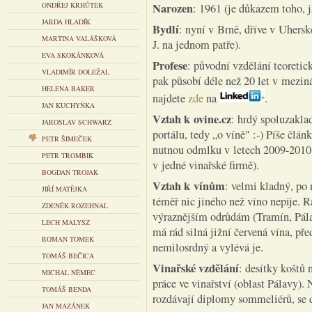
ONDŘEJ KRHŮTEK
Narozen
: 1961 (je důkazem toho, 
JARDA HLADÍK
Bydlí
: nyní v Brně, dříve v Uhers
MARTINA VALÁŠKOVÁ
J. na jednom patře).
EVA SKOKÁNKOVÁ
Profese
: původní vzdělání teoretick
VLADIMÍR DOLEŽAL
pak působí déle než 20 let v mezi
HELENA BAKER
najdete
zde
na
.
JAN KUCHYŇKA
Vztah k ovine.cz
: hrdý spoluzaklad
JAROSLAV SCHWARZ
portálu, tedy „o víně" :-) Píše člán
PETR ŠIMEČEK
nutnou odmlku v letech 2009-2010
PETR TROMBIK
v jedné vinařské firmě).
BOGDAN TROJAK
Vztah k vínům
: velmi kladný, po
JIŘÍ MATĚJKA
téměř nic jiného než víno nepije. 
ZDENĚK ROZEHNAL
výraznějším odrůdám (Tramín, Pála
LECH MALYSZ
má rád silná jižní červená vína, př
ROMAN TOMEK
nemilosrdný a vylévá je.
TOMÁŠ BEČICA
Vinařské vzdělání
: desítky koštů 
MICHAL NĚMEC
práce ve vinařství (oblast Pálavy). 
TOMÁŠ BENDA
rozdávají diplomy sommeliérů, se 
JAN MAZÁNEK