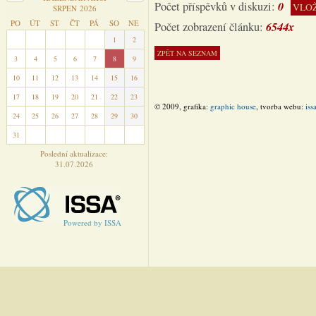
0
Počet příspěvků v diskuzi:
VLOŽ
SRPEN 2026
PO
ÚT
ST
ČT
PÁ
SO
NE
6544x
Počet zobrazení článku:
27
28
29
30
31
1
2
3
4
5
6
7
8
9
10
11
12
13
14
15
16
17
18
19
20
21
22
23
© 2009, grafika:
graphic house
, tvorba webu:
iss
24
25
26
27
28
29
30
31
1
2
3
4
5
6
Poslední aktualizace:
31.07.2026
Powered by ISSA