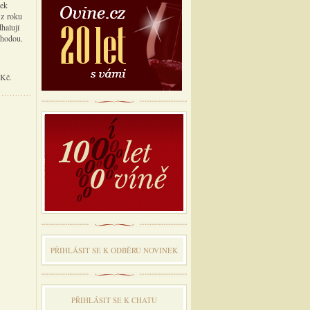
šek
 z roku
halují
áhodou.
 Kč.
PŘIHLÁSIT SE K ODBĔRU NOVINEK
PŘIHLÁSIT SE K CHATU