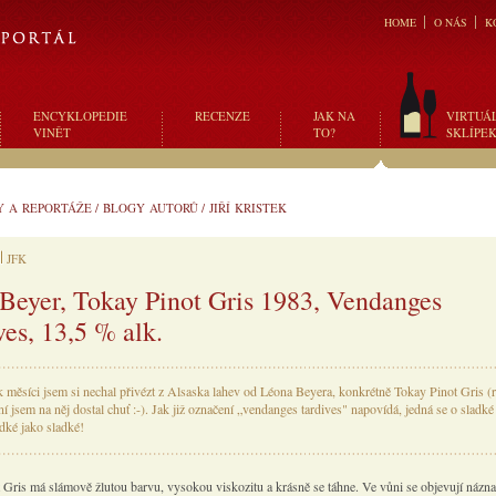
HOME
O NÁS
K
ENCYKLOPEDIE
RECENZE
JAK NA
VIRTUÁ
VINĚT
TO?
SKLÍPE
Y A REPORTÁŽE
/
BLOGY AUTORŮ
/
JIŘÍ KRISTEK
JFK
Beyer, Tokay Pinot Gris 1983, Vendanges
ves, 13,5 % alk.
k měsíci jsem si nechal přivézt z Alsaska lahev od Léona Beyera, konkrétně Tokay Pinot Gris (
í jsem na něj dostal chuť :-). Jak již označení „vendanges tardives" napovídá, jedná se o sladké
dké jako sladké!
 Gris má slámově žlutou barvu, vysokou viskozitu a krásně se táhne. Ve vůni se objevují názn