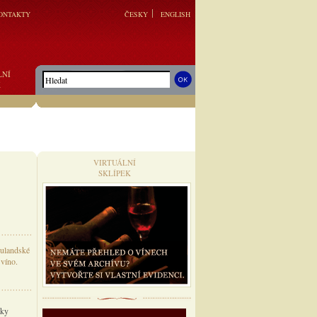
ONTAKTY
ČESKY
ENGLISH
LNÍ
K
VIRTUÁLNÍ
SKLÍPEK
rulandské
 víno.
aky