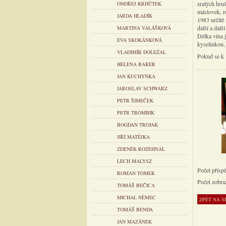
zralých hru
ONDŘEJ KRHŮTEK
máslovek, r
JARDA HLADÍK
1983 určitě 
další a dal
MARTINA VALÁŠKOVÁ
Délka vína 
EVA SKOKÁNKOVÁ
kyselinkou, 
VLADIMÍR DOLEŽAL
Pokud se k t
HELENA BAKER
JAN KUCHYŇKA
JAROSLAV SCHWARZ
PETR ŠIMEČEK
PETR TROMBIK
BOGDAN TROJAK
JIŘÍ MATĚJKA
ZDENĚK ROZEHNAL
LECH MALYSZ
Počet přísp
ROMAN TOMEK
Počet zobra
TOMÁŠ BEČICA
MICHAL NĚMEC
TOMÁŠ BENDA
JAN MAZÁNEK