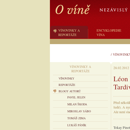
VÍNOVINKY A
ENCYKLOPEDIE
REPORTÁŽE
VÍNA
/
VÍNOVINK
VÍNOVINKY A
28.02.2012
REPORTÁŽE
Léon 
VÍNOVINKY
Tardi
REPORTÁŽE
BLOGY AUTORŮ
PAVEL JELEN
Před několi
MILAN ŠKODA
šedé). A nyn
MIROSLAV SÁBO
Ale není sla
TOMÁŠ ZIMA
LUKÁŠ PÁNÍK
Tokay Pinot