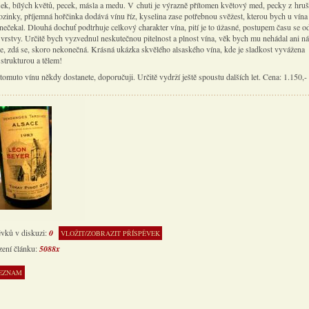
šek, bílých květů, pecek, másla a medu. V chuti je výrazně přítomen květový med, pecky z hru
ozinky, příjemná hořčinka dodává vínu říz, kyselina zase potřebnou svěžest, kterou bych u vína
nečekal. Dlouhá dochuť podtrhuje celkový charakter vína, pití je to úžasné, postupem času se od
ší vrstvy. Určitě bych vyzvednul neskutečnou pitelnost a plnost vína, věk bych mu nehádal ani n
je, zdá se, skoro nekonečná. Krásná ukázka skvělého alsaského vína, kde je sladkost vyvážena
strukturou a tělem!
omuto vínu někdy dostanete, doporučuji. Určitě vydrží ještě spoustu dalších let. Cena: 1.150,-
ěvků v diskuzi:
0
VLOŽIT/ZOBRAZIT PŘÍSPĚVEK
zení článku:
5088x