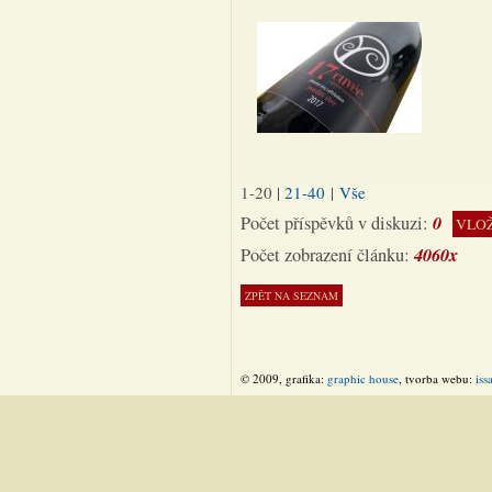
1-20
|
21-40
|
Vše
0
Počet příspěvků v diskuzi:
VLOŽ
4060x
Počet zobrazení článku:
© 2009, grafika:
graphic house
, tvorba webu:
iss