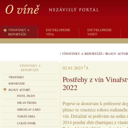
VÍNOVINKY A
ENCYKLOPEDIE
ENCYKLOPEDIE
REPORTÁŽE
VÍNA
VINĚT
/
VÍNOVINKY A REPORTÁŽE
/
BLOGY AUTOR
VÍNOVINKY A
02.01.2023
J.
REPORTÁŽE
Postřehy z vín Vinařst
VÍNOVINKY
REPORTÁŽE
2022
BLOGY AUTORŮ
PAVEL JELEN
Poprvé se dostávám k průřezové deg
MILAN ŠKODA
přímo ve vinotéce tohoto rodinnéh
MIROSLAV SÁBO
vín. Detailně se podívám na sedm r
TOMÁŠ ZIMA
2014 pozdní sběr (barrique) z vlast
LUKÁŠ PÁNÍK