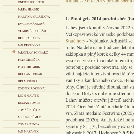
Rulandské bílé 2019 pozdní sběr a 
ONDŘEJ KRHŮTEK
JARDA HLADÍK
MARTINA VALÁŠKOVÁ
1. Pinot gris 2014 pozdní sběr (ba
EVA SKOKÁNKOVÁ
Lahev jsem koupil v červnu 2022 z
VLADIMÍR DOLEŽAL
Velkopavlovické vinařské podoblas
HELENA BAKER
Staré hory
- Vejdunky. Adjustáž se p
JAN KUCHYŇKA
tratě. Najdete na ní tradičně detai
JAROSLAV SCHWARZ
záklopka a plný korek délky 44 mm 
vysokou viskozitu a také intenzitu,
PETR ŠIMEČEK
potřebuje pořádně provětrat, aby se
PETR TROMBIK
vůni najdete intenzivní ovocité tón
BOGDAN TROJAK
vanilky a kandovaného ovoce. Běhe
JIŘÍ MATĚJKA
tóny. Chuť je středně dlouhá, má st
ZDENĚK ROZEHNAL
doušku. Dotyk s dubem je střední a
LECH MALYSZ
Lahev můžete otevřít již teď, arch
ROMAN TOMEK
2024. Ocenění: Zlatá medaile Gran
TOMÁŠ BEČICA
vín, Zlatá medaile Festwine (2020)
MICHAL NĚMEC
podoblast (2020). Analytické hodno
TOMÁŠ BENDA
kyseliny 8,1 g/l, bezcukerný extrak
JAN MAZÁNEK
9,5 b
lahvování: 2017. Hodnocení: