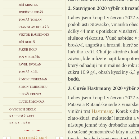
JIŘÍ KRISTEK
2. Sauvignon 2020 výběr z hroznů 
JINDŘICH JURÁŠ
Lahev jsem koupil v červnu 2022 z
TOMÁŠ TOMAN
podoblasti Slovácko, vinařská obe
STANISLAV KOLAŘÍK
délky 44 mm s potiskem vinařství. B
VIKTOR HAUSKNOTZ
slušnou viskozitu. Vůně nabídne v 
JIŘÍ BUREŠ
broskví, angreštu a hroznů, které s
JAKUB ROLF
lučního kvítí. Chuť je středně dlou
JAN MIKULČÍK
závěru, kde můžete najít kompotov
který odhaduji minimálně do roku 
PAVEL DVOŘAN
cukru 10,9 g/l, obsah kyseliny 6,3
TOMÁŠ KŘÍŽ
bodů
.
ŠIMON UNGERMAN
SIMON TIMINGERIU
3. Cuvée Hastrmany 2020 výběr z 
LUKÁŠ KRESTA
Lahev jsem koupil v červnu 2022 za
LUCIE ŠIMONOVÁ
Pálava a Rulandské šedé z vinařské
O VĚCECH OKOLO
viniční trať
Hastrmany
. Korek z dr
KALENDÁŘ AKCÍ
zlato-žlutá, má střední intenzitu a
NAPSALI NÁM
nástupu jemné tóny drobného zahradn
do sušené pomerančové kůry a koře
trendu. Je zde krásná ovocitost, pi
KALENDÁŘ AKCÍ