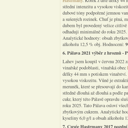
Hastrmany
. Korek z drtě délky 44 
střední intenzitu a vysokou viskozi
dubové tóny podpořené jemnou vani
a sušených rozinek. Chuť je plná, m
dubem byl provedený velice citlivě
odhaduji minimálně do roku 2025. 
Analytické hodnoty: obsah zbytkové
9
alkoholu 12,5 % obj. Hodnocení:
6. Pálava 2021 výběr z hroznů - P
Lahev jsem koupil v červnu 2022 z
vinařské podoblasti, vinařská obec
délky 44 mm s potiskem vinařství. B
vysokou viskozitu. Vůně je extrakt
meruněk, které se přesouvají do ka
středně dlouhá až dlouhá a podle p
cukr, který této Pálavě opravdu sl
roku 2025. Tato Pálava osloví všec
zbytkovým cukrem. Analytické hodn
kyseliny 6,0 g/l a obsah alkoholu 
7. Cuvée Hastrmany 2017 pozdní s