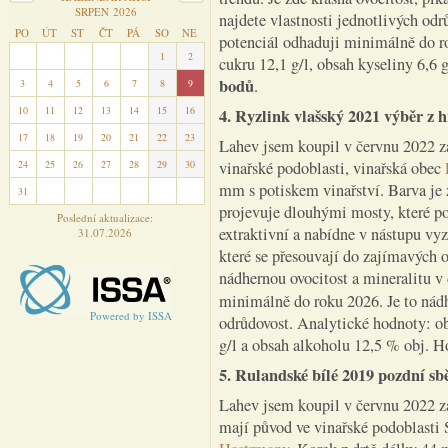
SRPEN 2026
najdete vlastnosti jednotlivých odr
PO
ÚT
ST
ČT
PÁ
SO
NE
potenciál odhaduji minimálně do r
27
28
29
30
31
1
2
cukru 12,1 g/l, obsah kyseliny 6,6
bodů
.
3
4
5
6
7
8
9
10
11
12
13
14
15
16
4. Ryzlink vlašský 2021 výběr z h
17
18
19
20
21
22
23
Lahev jsem koupil v červnu 2022 z
24
25
26
27
28
29
30
vinařské podoblasti, vinařská obec
mm s potiskem vinařství. Barva je z
31
1
2
3
4
5
6
projevuje dlouhými mosty, které po
Poslední aktualizace:
extraktivní a nabídne v nástupu vy
31.07.2026
které se přesouvají do zajímavých 
nádhernou ovocitost a mineralitu v
minimálně do roku 2026. Je to ná
Powered by ISSA
odrůdovost. Analytické hodnoty: ob
g/l a obsah alkoholu 12,5 % obj. 
5. Rulandské bílé 2019 pozdní sbě
Lahev jsem koupil v červnu 2022 z
mají původ ve vinařské podoblasti