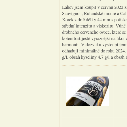
Lahev jsem koupil v červnu 2022 z
Sauvignon, Rulandské modré a Cabe
Korek z drtě délky 44 mm s potiske
střední intenzitu a viskozitu. Vůn
drobného červeného ovoce, které se
kořenitost ještě výraznější na úkor
harmonii. V dozvuku vystoupí jem
odhaduji minimálně do roku 2024. 
g/l, obsah kyseliny 4,7 g/l a obsa