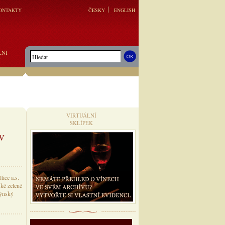
ONTAKTY
ČESKY
ENGLISH
LNÍ
K
VIRTUÁLNÍ
SKLÍPEK
v
ice a.s.
ské zelené
rýnský