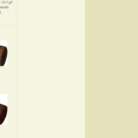
 18,5 g/l
parade
í,