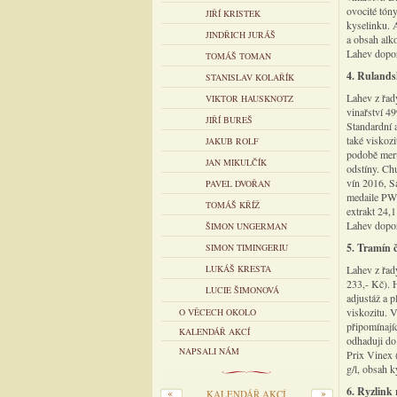
ovocité tóny
JIŘÍ KRISTEK
kyselinku. 
JINDŘICH JURÁŠ
a obsah alk
Lahev dopor
TOMÁŠ TOMAN
4. Rulandsk
STANISLAV KOLAŘÍK
Lahev z řad
VIKTOR HAUSKNOTZ
vinařství 49
JIŘÍ BUREŠ
Standardní 
také viskozi
JAKUB ROLF
podobě meru
JAN MIKULČÍK
odstíny. Ch
vín 2016, S
PAVEL DVOŘAN
medaile PWT
TOMÁŠ KŘÍŽ
extrakt 24,
Lahev dopor
ŠIMON UNGERMAN
5. Tramín č
SIMON TIMINGERIU
LUKÁŠ KRESTA
Lahev z řad
233,- Kč). 
LUCIE ŠIMONOVÁ
adjustáž a 
viskozitu. 
O VĚCECH OKOLO
připomínajíc
KALENDÁŘ AKCÍ
odhaduji do
NAPSALI NÁM
Prix Vinex 
g/l, obsah 
6. Ryzlink 
KALENDÁŘ AKCÍ