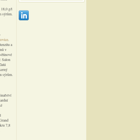
 18,0 g/l
ým sýrům.
p
ovice
.
tenzitu a
ínů v
větinové
: Salon
latá
kerný
ím sýrům.
inařství
dardní
ké
l
 Grand
kru 7,8
.