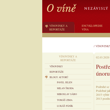
VÍNOVINKY A
ENCYKLOPEDIE
REPORTÁŽE
VÍNA
/
VÍNOVINK
VÍNOVINKY A
02.03.2020
REPORTÁŽE
Postř
VÍNOVINKY
únoru
REPORTÁŽE
BLOGY AUTORŮ
PAVEL JELEN
Podruhé se 
MILAN ŠKODA
Podobně jak
MIROSLAV SÁBO
2015 výběr 
2013 pozdní
TOMÁŠ ZIMA
LUKÁŠ PÁNÍK