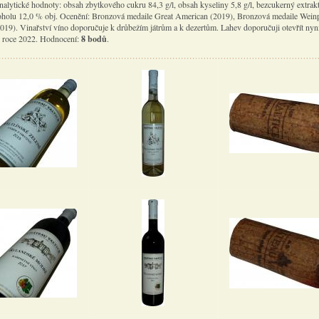
alytické hodnoty: obsah zbytkového cukru 84,3 g/l, obsah kyseliny 5,8 g/l, bezcukerný extrakt
oholu 12,0 % obj. Ocenění: Bronzová medaile Great American (2019), Bronzová medaile Wein
019). Vinařství víno doporučuje k drůbežím játrům a k dezertům. Lahev doporučuji otevřít nyn
v roce 2022. Hodnocení:
8 bodů
.