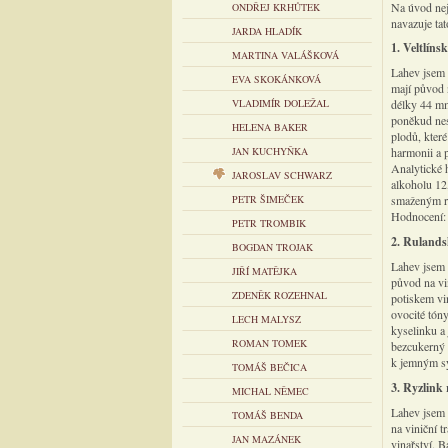
Na úvod ne
ONDŘEJ KRHŮTEK
navazuje tat
JARDA HLADÍK
1. Veltlíns
MARTINA VALÁŠKOVÁ
Lahev jsem 
EVA SKOKÁNKOVÁ
mají původ n
VLADIMÍR DOLEŽAL
délky 44 mm 
poněkud nes
HELENA BAKER
plodů, kter
JAN KUCHYŇKA
harmonii a p
Analytické 
JAROSLAV SCHWARZ
alkoholu 12
PETR ŠIMEČEK
smaženým ry
Hodnocení
PETR TROMBIK
2. Rulandsk
BOGDAN TROJAK
Lahev jsem 
JIŘÍ MATĚJKA
původ na vin
ZDENĚK ROZEHNAL
potiskem vi
ovocité tón
LECH MALYSZ
kyselinku a
ROMAN TOMEK
bezcukerný 
k jemným sý
TOMÁŠ BEČICA
3. Ryzlink 
MICHAL NĚMEC
Lahev jsem 
TOMÁŠ BENDA
na viniční tr
JAN MAZÁNEK
vinařství. B