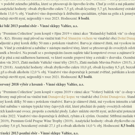
 v podobě zeleného jablíčka, které se přesouvají do lipového květu. Chuť je svěží a má pikantní
Analytické hodnoty: obsah zbytkového cukru 7,5 g/l, obsah kyseliny 5,7 g/l, bezcukerný extrakt
oholu 13,0 % obj. Vinařství víno doporučuje k drůbežím specialitám, rybám na grilu a k jemn
učuji otevřít nyní, nejpozději v roce 2023. Hodnocení:
8 bodů
.
é bílé 2013 pozdní sběr - Vinné sklepy Valtice, a.s.
y "Premium Collection" jsem koupil v říjnu 2019 v rámci akce "Rulandský balíček vín" (e-sho
9,- Kč). Hrozny mají původ na viniční trati
Pod Slunným vrchem
ve vinařské obci
Dolní Dunaj
adjustáž a plný korek délky 50 mm s potiskem vinařství. Barva je slámově žlutá, má vysokou in
tu. Vůně je extraktivní a nabídne v nástupu medové tóny, které se přesouvají do ovocitých odst
něk a broskví. Na pozadí se s postupujícím časem najdete také kompotové ovoce a zajímavé k
uť je plná a má nádhernou harmonii, ve které oceníte grepové tóny a extrakt v dozvuku. Ocenění
alon vín 2015, Zlatá medaile Valtické vinné trhy (2015), Zlatá medaile Muvina Prešov (2015), Z
 (2018). Analytické hodnoty: obsah zbytkového cukru 10,0 g/l, obsah kyseliny 8,5 g/l, bezcu
1 g/l a obsah alkoholu 12,0 % obj. Vinařství víno doporučuje k pernaté zvěřině, paštikám a koz
učuji otevřít nyní, nejpozději v roce 2021. Hodnocení:
8,5 bodů
.
ervený 2018 výběr z hroznů - Vinné sklepy Valtice, a.s.
y "Premium Collection" jsem koupil v srpnu 2019 v rámci akce "Voňavý balíček vín" (e-shop v
Hrozny mají původ na viniční trati
Dunajovský kopec
ve vinařské obci
Dolní Dunajovice
. Stan
plný korek délky 50 mm s potiskem vinařství. Barva je slámově žlutá, má vysokou intenzitu a ta
Vůně nabídne v nástupu typické tóny čajových růží, které přechází do palety ovocitých odstínů
ích kandované ovoce, propolis a exotické plody. Lahev můžete otevřít nyní, archivační potenciá
 roku 2022. Vinařství víno doporučuje k drůbeži, rybám a k sýrům. Ocenění: Stříbrná medaile
(2019), Premium Gold Prague Wine Trophy (2019). Analytické hodnoty: obsah zbytkového cu
kyseliny 5,6 g/l, bezcukerný extrakt 27,1 g/l a obsah alkoholu 14,0 % obj. Hodnocení:
8,5 bodů
rýnský 2013 pozdní sběr - Vinné sklepy Valtice, a.s.