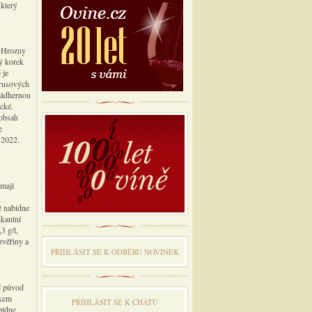
 který
. Hrozny
ný korek
 je
trusových
 nádhernou
ické.
 obsah
e
 2022.
 mají
ě nabídne
ikantní
3 g/l,
zvěřiny a
PŘIHLÁSIT SE K ODBĔRU NOVINEK
í původ
skem
PŘIHLÁSIT SE K CHATU
abídne