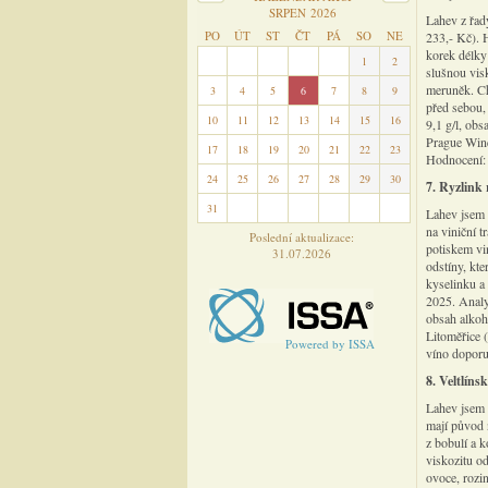
SRPEN 2026
Lahev z řad
PO
ÚT
ST
ČT
PÁ
SO
NE
233,- Kč). 
korek délky
27
28
29
30
31
1
2
slušnou vis
meruněk. Ch
3
4
5
6
7
8
9
před sebou,
10
11
12
13
14
15
16
9,1 g/l, ob
Prague Wine
17
18
19
20
21
22
23
Hodnocení
24
25
26
27
28
29
30
7. Ryzlink 
31
1
2
3
4
5
6
Lahev jsem 
na viniční tr
Poslední aktualizace:
potiskem vin
31.07.2026
odstíny, kte
kyselinku a
2025. Analy
obsah alkoh
Litoměřice 
Powered by ISSA
víno doporu
8. Veltlíns
Lahev jsem 
mají původ n
z bobulí a k
viskozitu o
ovoce, rozi