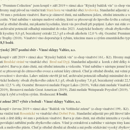
y "Premium Collection" jsem koupil v září 2019 v rámci akce "Rýnský balíček vín" (e-shop vin
Hrozny mají původ na viniční trati
Stará hora
ve vinařské obci
Jevišovka
. Standardní adjustáž a
 50 mm s potiskem vinařství. Barva je slámově žlutá, má nádhernou jiskru, střední intenzitu a v
kozitu. Vůně nabídne v nástupu medové odstíny, které se přesouvají do lipového květu a sušen
uť je středně dlouhá, má pikantní kyselinku, která vás povzbudí při popíjení. Lahev má stále sv
 archivační potenciál odhaduji minimálně do roku 2023. Analytické hodnoty: obsah zbytkovéh
sah kyseliny 8,0 g/l, bezcukerný extrakt 22,3 g/l a obsah alkoholu 12,0 % obj. Ocenění: Premiu
 Trophy (2018). Vinařství víno doporučuje k rybám, telecímu masu a sýrům ementálského typ
:
8,5 bodů
.
rýnský 2017 pozdní sběr - Vinné sklepy Valtice, a.s.
koupil v září 2019 v rámci akce "Rýnský balíček vín" (e-shop vinařství 161,- Kč). Hrozny maj
ati
Brodské stráně
ve vinařské obci
Brod nad Dyjí
. Standardní adjustáž a korek z drtě délky 
ařství. Barva je zlato-žlutá, má střední intenzitu a viskozitu. Vůně nabídne v nástupu jemné kv
ré se přesouvají do citrusového ovoce a sušené kůry citrusů. Chuť je středně dlouhá, má velmi p
 ovocitost v dozvuku. Lahev můžete otevřít již teď, archivační potenciál odhaduji minimálně do 
tické hodnoty: obsah zbytkového cukru 8,1 g/l, obsah kyseliny 7,8 g/l, bezcukerný extrakt 22,5
olu 12,5 % obj. Ocenění: Bronzová medaile Finger Lakes (2019), Velká zlatá medaile Vinařské
(2019), Bronzová medaile Great American (2019), Zlatá medaile Weinparade Poysdorf (2019). 
čuje k rybě a tvrdým sýrům. Hodnocení:
8 bodů
.
ké zelené 2017 výběr z bobulí - Vinné sklepy Valtice, a.s.
koupil v červnu 2019 v rámci akce "Balíček vín Veltlínské zelené" (e-shop vinařství 199,- Kč)
a viniční trati
Rosentické
ve vinařské obci
Dobré Pole
. Standardní adjustáž pro půl litrové la
orek z drtě délky 44 mm s potiskem vinařství. Barva je zlato-žlutá, má střední intenzitu a vysok
dpovídající zatřídění podle zbytkového cukru. Vůně je extraktivní a nabídne v nástupu tóny ka
nek a medového plástu. Chuť je středně dlouhá až dlouhá a má podle očekávání vysoký zbytkov