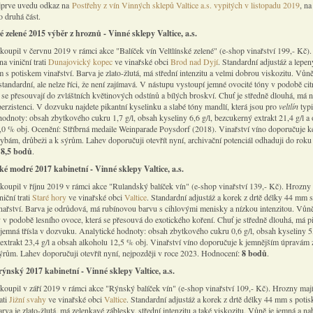
jprve uvedu odkaz na
Postřehy z vín Vinných sklepů Valtice a.s. vypitých v listopadu 2019
, na
o druhá část.
ké zelené 2015 výběr z hroznů - Vinné sklepy Valtice, a.s.
koupil v červnu 2019 v rámci akce "Balíček vín Veltlínské zelené" (e-shop vinařství 199,- Kč)
a viniční trati
Dunajovický kopec
ve vinařské obci
Brod nad Dyjí
. Standardní adjustáž a lepe
s potiskem vinařství. Barva je zlato-žlutá, má střední intenzitu a velmi dobrou viskozitu. Vůně
tandardní, ale nelze říci, že není zajímavá. V nástupu vystoupí jemné ovocité tóny v podobě ci
é se přesouvají do zvláštních květinových odstínů a bílých broskví. Chuť je středně dlouhá, má
erzistenci. V dozvuku najdete pikantní kyselinku a slabé tóny mandlí, která jsou pro
veltlín
typ
hodnoty: obsah zbytkového cukru 1,7 g/l, obsah kyseliny 6,6 g/l, bezcukerný extrakt 21,4 g/l a
,0 % obj. Ocenění: Stříbrná medaile Weinparade Poysdorf (2018). Vinařství víno doporučuje k
bám, drůbeži a k sýrům. Lahev doporučuji otevřít nyní, archivační potenciál odhaduji do roku
:
8,5 bodů
.
é modré 2017 kabinetní - Vinné sklepy Valtice, a.s.
koupil v říjnu 2019 v rámci akce "Rulandský balíček vín" (e-shop vinařství 139,- Kč). Hrozny
iční trati
Staré hory
ve vinařské obci
Valtice
. Standardní adjustáž a korek z drtě délky 44 mm s
nařství. Barva je odrůdová, má rubínovou barvu s cihlovými menisky a nízkou intenzitou. Vůn
y v podobě lesního ovoce, která se přesouvá do exotického koření. Chuť je středně dlouhá, má p
 jemná třísla v dozvuku. Analytické hodnoty: obsah zbytkového cukru 0,6 g/l, obsah kyseliny 5,
extrakt 23,4 g/l a obsah alkoholu 12,5 % obj. Vinařství víno doporučuje k jemnějším úpravám 
rům. Lahev doporučuji otevřít nyní, nejpozději v roce 2023. Hodnocení:
8 bodů
.
rýnský 2017 kabinetní - Vinné sklepy Valtice, a.s.
koupil v září 2019 v rámci akce "Rýnský balíček vín" (e-shop vinařství 109,- Kč). Hrozny maj
ati
Jižní svahy
ve vinařské obci
Valtice
. Standardní adjustáž a korek z drtě délky 44 mm s poti
arva je zlato-žlutá, má zelenkavé záblesky, střední intenzitu a také viskozitu. Vůně je jemná a n