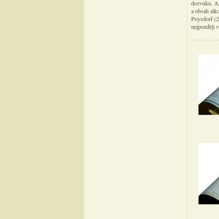
dozvuku. An
a obsah alk
Poysdorf (2
nejpozději 