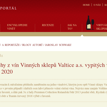
HOME
O NÁS
K
ENCYKLOPEDIE
RECENZE
JAK NA
VIRTUÁ
VINĚT
TO?
SKLÍPE
Y A REPORTÁŽE
/
BLOGY AUTORŮ
/
JAROSLAV SCHWARZ
J.
ehy z vín Vinných sklepů Valtice a.s. vypitých 
 2020
vracím k měsíčnímu přehledu zaměřeném na jedno vinařství, kterým jsou opět Vinné sklepy Valt
o v prvním případě i dalších osm lahví přineslo velmi slušná vína. Nejvíce mne zaujalo Veltlín
z hroznů, a dále pak 3x z řady Premium Collection Rulandské bílé 2013 pozdní sběr, Ryzlink 
 sběr a Tramín červený 2018 výběr z hroznů.