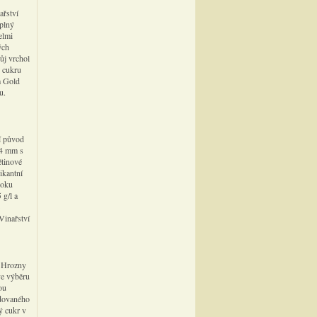
ařství
 plný
elmi
ých
ůj vrchol
o cukru
m Gold
u.
í původ
44 mm s
ětinové
ikantní
roku
 g/l a
Vinařství
. Hrozny
hve výběru
ou
ndovaného
ý cukr v