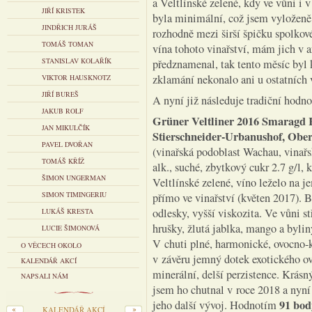
a Veltlínské zelené, kdy ve vůni i
JIŘÍ KRISTEK
byla minimální, což jsem vyloženě o
JINDŘICH JURÁŠ
rozhodně mezi širší špičku spolko
TOMÁŠ TOMAN
vína tohoto vinařství, mám jich v a
STANISLAV KOLAŘÍK
předznamenal, tak tento měsíc byl 
zklamání nekonalo ani u ostatních 
VIKTOR HAUSKNOTZ
JIŘÍ BUREŠ
A nyní již následuje tradiční hodn
JAKUB ROLF
Grüner Veltliner 2016 Smaragd R
JAN MIKULČÍK
Stierschneider-Urbanushof, Ober
PAVEL DVOŘAN
(vinařská podoblast Wachau, vinařs
TOMÁŠ KŘÍŽ
alk., suché, zbytkový cukr 2.7 g/l,
ŠIMON UNGERMAN
Veltlínské zelené, víno leželo na 
SIMON TIMINGERIU
přímo ve vinařství (květen 2017). 
odlesky, vyšší viskozita. Ve vůni s
LUKÁŠ KRESTA
hrušky, žlutá jablka, mango a bylin
LUCIE ŠIMONOVÁ
V chuti plné, harmonické, ovocno-k
O VĚCECH OKOLO
v závěru jemný dotek exotického ov
KALENDÁŘ AKCÍ
minerální, delší perzistence. Krásn
NAPSALI NÁM
jsem ho chutnal v roce 2018 a nyní 
91 bod
jeho další vývoj. Hodnotím
KALENDÁŘ AKCÍ