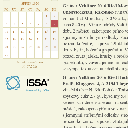
SRPEN 2026
Grüner Veltliner 2016 Ried Mord
PO
ÚT
ST
ČT
PÁ
SO
NE
Unterstockstall, Rakousko
(vinař
27
28
29
30
31
1
2
viniční trať Mordthal, 13.0 % alk.,
cena 8.40 €) - Víno z odrůdy Veltl
3
4
5
6
7
8
9
dobu 2 měsíců, zakoupeno přímo ve 
10
11
12
13
14
15
16
s jemnými stříbrnými odlesky, střed
17
18
19
20
21
22
23
ovocno-kořenité, na pozadí žlutá ja
24
25
26
27
28
29
30
dotek bylin, koření a grapefruitu. 
31
1
2
3
4
5
6
pozadí žlutá jablka, hrušky a bros
grapefruitu, v závěru jemně minerá
Poslední aktualizace:
31.07.2026
se sympatickou cenou, ideální do
Grüner Veltliner 2016 Ried Hoc
Preiß, Ringgasse 4, A-3134 They
vinařská obec Nußdorf ob der Traise
Powered by ISSA
zbytkový cukr 2.7 g/l, kyseliny 5.4
zelené, zatříděné v apelaci Traise
měsíců, zakoupeno přímo ve vinařst
s jemnými stříbrnými odlesky, střed
ovocno-kořenité, na pozadí žlutá j
dotek bylin, koření a pomerančové 