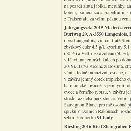
na pozadí žlutá jablka, meruňky, a
koření, pomerančů a grapefruitu, stř
z Traisentalu za velmi pěknou cen
Jahrgangssekt 2015 Niederösterr
Buriweg 29, A-3550 Langenlois,
obec Langenlois, viniční tratě Stei
zbytkový cukr 4.5 g/l, kyseliny 5.
(50 %) a Veltlínské zelené (50 %),
v láhvi, na jemných kalech po dobu
2019). Barva středně zlatožlutá, st
vůni středně intenzivní, ovocné, na 
v závěru jemný dotek tropického ov
harmonické, ovocné, s jemnými int
ovoce a černého rybízu, v závěru je
střední až delší perzistence. Velmi
Sauvignon Blanc, pro mě osobně pří
špičku v Dolních Rakousech, rozhod
91 body
sektu. Hodnotím
.
Riesling 2016 Ried Steingraben