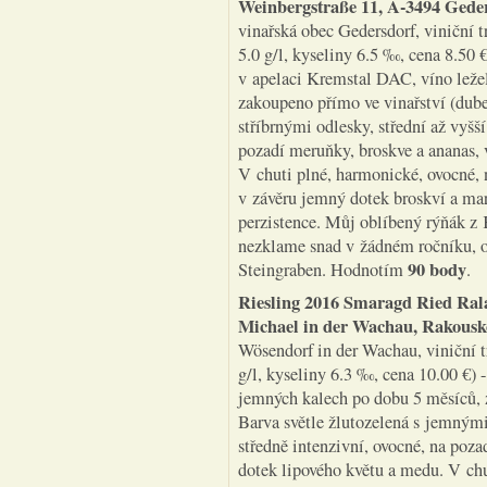
Weinbergstraße 11, A-3494 Gede
vinařská obec Gedersdorf, viniční t
5.0 g/l, kyseliny 6.5 ‰, cena 8.50 
v apelaci Kremstal DAC, víno leže
zakoupeno přímo ve vinařství (dub
stříbrnými odlesky, střední až vyšší
pozadí meruňky, broskve a ananas, 
V chuti plné, harmonické, ovocné,
v závěru jemný dotek broskví a mar
perzistence. Můj oblíbený rýňák 
nezklame snad v žádném ročníku, ost
90 body
Steingraben. Hodnotím
.
Riesling 2016 Smaragd Ried Ralai
Michael in der Wachau, Rakousk
Wösendorf in der Wachau, viniční tr
g/l, kyseliny 6.3 ‰, cena 10.00 €) 
jemných kalech po dobu 5 měsíců, 
Barva světle žlutozelená s jemnými
středně intenzivní, ovocné, na poz
dotek lipového květu a medu. V chu