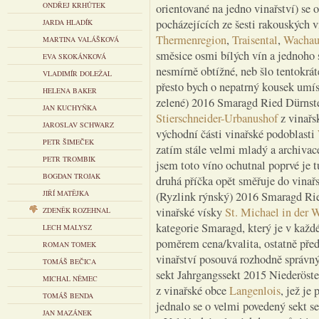
ONDŘEJ KRHŮTEK
orientované na jedno vinařství) se
pocházejících ze šesti rakouských v
JARDA HLADÍK
Thermenregion
,
Traisental
,
Wacha
MARTINA VALÁŠKOVÁ
směsice osmi bílých vín a jednoho s
EVA SKOKÁNKOVÁ
nesmírně obtížné, neb šlo tentokrá
VLADIMÍR DOLEŽAL
přesto bych o nepatrný kousek umíst
HELENA BAKER
zelené) 2016 Smaragd Ried Dürnste
JAN KUCHYŇKA
Stierschneider-Urbanushof
z vinařs
JAROSLAV SCHWARZ
východní části vinařské podoblasti
PETR ŠIMEČEK
zatím stále velmi mladý a archiva
PETR TROMBIK
jsem toto víno ochutnal poprvé je 
BOGDAN TROJAK
druhá příčka opět směřuje do vinař
JIŘÍ MATĚJKA
(Ryzlink rýnský) 2016 Smaragd Rie
vinařské vísky
St. Michael in der 
ZDENĚK ROZEHNAL
kategorie Smaragd, který je v kaž
LECH MALYSZ
poměrem cena/kvalita, ostatně před
ROMAN TOMEK
vinařství posouvá rozhodně správ
TOMÁŠ BEČICA
sekt Jahrgangssekt 2015 Niederöste
MICHAL NĚMEC
z vinařské obce
Langenlois
, jež je
TOMÁŠ BENDA
jednalo se o velmi povedený sekt 
JAN MAZÁNEK