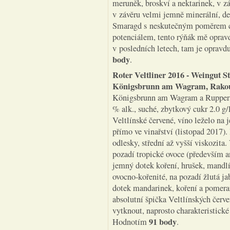
meruněk, broskví a nektarinek, v z
v závěru velmi jemně minerální, del
Smaragd s neskutečným poměrem ce
potenciálem, tento rýňák mě opravd
v posledních letech, tam je opravd
body
.
Roter Veltliner 2016 - Weingut S
Königsbrunn am Wagram, Rako
Königsbrunn am Wagram a Ruppersth
% alk., suché, zbytkový cukr 2.0 g/
Veltlínské červené, víno leželo na
přímo ve vinařství (listopad 2017)
odlesky, střední až vyšší viskozita.
pozadí tropické ovoce (především a
jemný dotek koření, hrušek, mandl
ovocno-kořenité, na pozadí žlutá ja
dotek mandarinek, koření a pomeran
absolutní špička Veltlínských čer
vytknout, naprosto charakteristick
91 body
Hodnotím
.