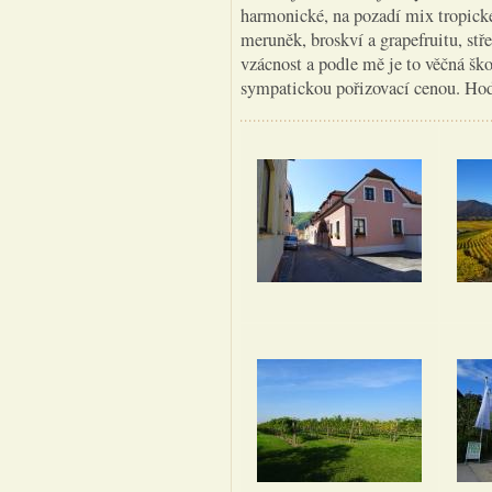
harmonické, na pozadí mix tropick
meruněk, broskví a grapefruitu, stř
vzácnost a podle mě je to věčná ško
sympatickou pořizovací cenou. H