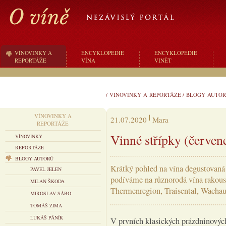
VÍNOVINKY A
ENCYKLOPEDIE
ENCYKLOPEDIE
REPORTÁŽE
VÍNA
VINĚT
/
VÍNOVINKY A REPORTÁŽE
/
BLOGY AUTOR
VÍNOVINKY A
21.07.2020
Mara
REPORTÁŽE
Vinné střípky (červene
VÍNOVINKY
REPORTÁŽE
BLOGY AUTORŮ
Krátký pohled na vína degustovaná
PAVEL JELEN
podíváme na různorodá vína rakous
MILAN ŠKODA
Thermenregion, Traisental, Wacha
MIROSLAV SÁBO
TOMÁŠ ZIMA
LUKÁŠ PÁNÍK
V prvních klasických prázdninových