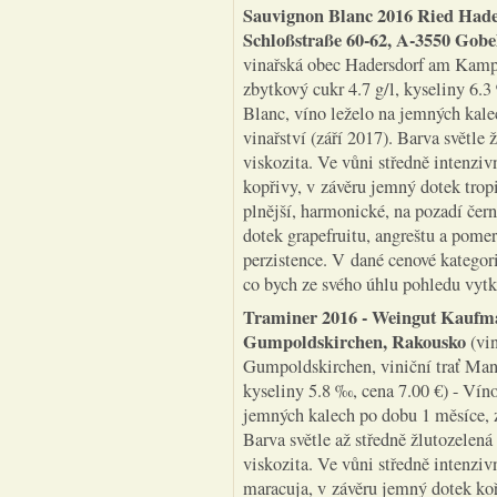
Sauvignon Blanc 2016 Ried Hade
Schloßstraße 60-62, A-3550 Gobe
vinařská obec Hadersdorf am Kamp, 
zbytkový cukr 4.7 g/l, kyseliny 6.
Blanc, víno leželo na jemných kal
vinařství (září 2017). Barva světle
viskozita. Ve vůni středně intenziv
kopřivy, v závěru jemný dotek trop
plnější, harmonické, na pozadí čern
dotek grapefruitu, angreštu a pome
perzistence. V dané cenové katego
co bych ze svého úhlu pohledu vy
Traminer 2016 - Weingut Kaufma
Gumpoldskirchen, Rakousko
(vin
Gumpoldskirchen, viniční trať Mandl
kyseliny 5.8 ‰, cena 7.00 €) - Vín
jemných kalech po dobu 1 měsíce, 
Barva světle až středně žlutozelená
viskozita. Ve vůni středně intenzi
maracuja, v závěru jemný dotek koř