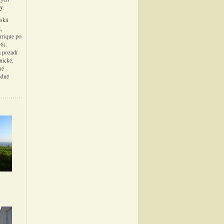
dy
.
řská
,
rrique po
6).
a pozadí
nické,
né
odně