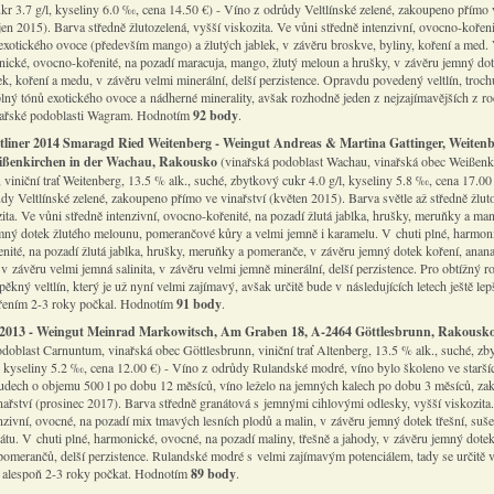
kr 3.7 g/l, kyseliny 6.0 ‰, cena 14.50 €) - Víno z odrůdy Veltlínské zelené, zakoupeno přímo 
íjen 2015). Barva středně žlutozelená, vyšší viskozita. Ve vůni středně intenzivní, ovocno-kořeni
exotického ovoce (především mango) a žlutých jablek, v závěru broskve, byliny, koření a med.
nické, ovocno-kořenité, na pozadí maracuja, mango, žlutý meloun a hrušky, v závěru jemný do
ek, koření a medu, v závěru velmi minerální, delší perzistence. Opravdu povedený veltlín, troch
plný tónů exotického ovoce a nádherné minerality, avšak rozhodně jeden z nejzajímavějších z r
nařské podoblasti Wagram. Hodnotím
92 body
.
tliner 2014 Smaragd Ried Weitenberg - Weingut Andreas & Martina Gattinger, Weitenb
ißenkirchen in der Wachau, Rakousko
(vinařská podoblast Wachau, vinařská obec Weißenk
viniční trať Weitenberg, 13.5 % alk., suché, zbytkový cukr 4.0 g/l, kyseliny 5.8 ‰, cena 17.00 
dy Veltlínské zelené, zakoupeno přímo ve vinařství (květen 2015). Barva světle až středně žlut
ita. Ve vůni středně intenzivní, ovocno-kořenité, na pozadí žlutá jablka, hrušky, meruňky a ma
mný dotek žlutého melounu, pomerančové kůry a velmi jemně i karamelu. V chuti plné, harmon
nité, na pozadí žlutá jablka, hrušky, meruňky a pomeranče, v závěru jemný dotek koření, anan
 v závěru velmi jemná salinita, v závěru velmi jemně minerální, delší perzistence. Pro obtížný r
ěkný veltlín, který je už nyní velmi zajímavý, avšak určitě bude v následujících letech ještě lep
řením 2-3 roky počkal. Hodnotím
91 body
.
 2013 - Weingut Meinrad Markowitsch, Am Graben 18, A-2464 Göttlesbrunn, Rakousk
odoblast Carnuntum, vinařská obec Göttlesbrunn, viniční trať Altenberg, 13.5 % alk., suché, z
l, kyseliny 5.2 ‰, cena 12.00 €) - Víno z odrůdy Rulandské modré, víno bylo školeno ve starší
dech o objemu 500 l po dobu 12 měsíců, víno leželo na jemných kalech po dobu 3 měsíců, z
nařství (prosinec 2017). Barva středně granátová s jemnými cihlovými odlesky, vyšší viskozita
enzivní, ovocné, na pozadí mix tmavých lesních plodů a malin, v závěru jemný dotek třešní, suš
átu. V chuti plné, harmonické, ovocné, na pozadí maliny, třešně a jahody, v závěru jemný dote
pomerančů, delší perzistence. Rulandské modré s velmi zajímavým potenciálem, tady se určitě v
 alespoň 2-3 roky počkat. Hodnotím
89 body
.