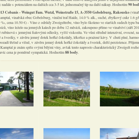
c nadále s potenciálem na dalších cca 3-5 let, jednoznačný tip na další nákup. Hodnotím
90 bo
013 Cobanis - Weingut Fam. Wutzl, Weinstraße 15, A-3550 Gobelsburg, Rakousko
(vina
amptal, vinařská obec Gobelsburg, viniční trať Haide, 14.0 % alk., suché, zbytkový cukr 1.6 g/l
9 ‰, cena 10.50 €) - Víno z odrůdy Zweigeltrebe, víno bylo školeno ve starších sudech typu ba
íců, víno leželo na jemných kalech po dobu 12 měsíců, zakoupeno přímo ve vinařství (září 201
 rubínová s jemnými fialovými odlesky, vyšší viskozita. Ve vůni středně intenzivní, ovocné, n
ě a švestky, v závěru jemný dotek hořké čokolády, lékořice a pražené kávy. V chuti plné, harmo
ozadí třešně a višně, v závěru jemný dotek hořké čokolády a švestek, delší perzistence. Příjem
 Kamptal je znám spíše svými bílými víny, avšak tento naprosto charakteristický Zweigelt rozh
avíc cena je poměrně sympatická. Hodnotím
88 body
.