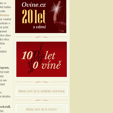
ším ve
obě řadím
kráte
Martina
mž viniční
jednalo o
ně ještě
íjemně
etice dnes
ské obce
aždém
s
 žádné
Wagram,
ní tratě
růdy
rgu am
edně
PŘIHLÁSIT SE K ODBĔRU NOVINEK
s,
ká ukázka
ockstall,
PŘIHLÁSIT SE K CHATU
ché,