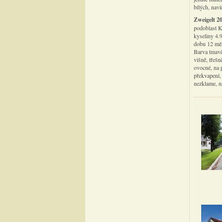
bílých, naví
Zweigelt 2
podoblast K
kyseliny 4.
dobu 12 měs
Barva tmavě
višně, třešn
ovocné, na p
překvapení,
nezklame, n