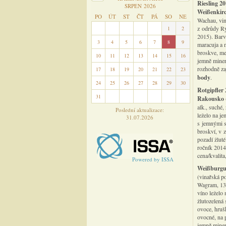
Riesling 2
SRPEN 2026
Weißenkir
PO
ÚT
ST
ČT
PÁ
SO
NE
Wachau, vini
z odrůdy Ry
27
28
29
30
31
1
2
2015). Barva
3
4
5
6
7
8
9
maracuja a 
broskve, me
10
11
12
13
14
15
16
jemně minerá
rozhodně za
17
18
19
20
21
22
23
body
.
24
25
26
27
28
29
30
Rotgipfler
31
1
2
3
4
5
6
Rakousko
alk., suché
Poslední aktualizace:
leželo na j
31.07.2026
s jemnými s
broskví, v 
pozadí žlut
ročník 2014
cena/kvalit
Powered by ISSA
Weißburgu
(vinařská p
Wagram, 13.
víno leželo
žlutozelená 
ovoce, hruš
ovocné, na 
jemně miner