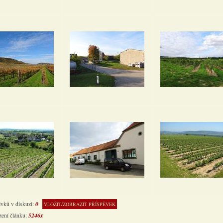
ěvků v diskuzi:
0
VLOŽIT/ZOBRAZIT PŘÍSPĚVEK
zení článku:
5246x