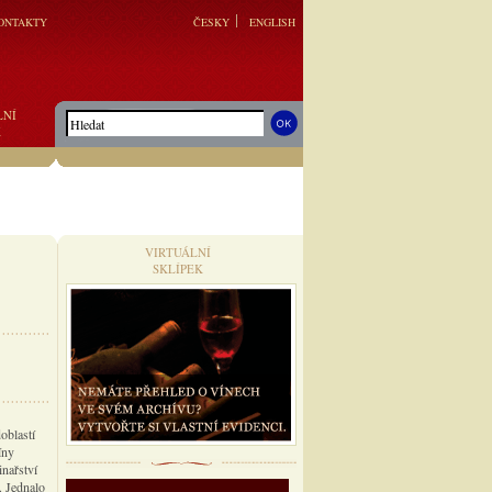
ONTAKTY
ČESKY
ENGLISH
LNÍ
K
VIRTUÁLNÍ
SKLÍPEK
oblastí
íny
nařství
. Jednalo