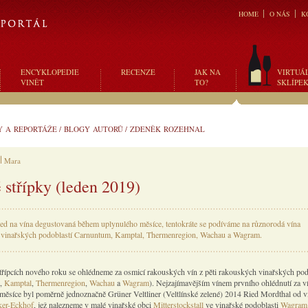
HOME
O NÁS
K
ENCYKLOPEDIE
RECENZE
JAK NA
VIRTUÁ
VINĚT
TO?
SKLÍPE
Y A REPORTÁŽE
/
BLOGY AUTORŮ
/
ZDENĚK ROZEHNAL
Mara
 střípky (leden 2019)
ed na vína degustovaná během uplynulého měsíce, tentokráte se podíváme na různorodá vína
 vinařských podoblastí Carnuntum, Kamptal, Thermenregion, Wachau a Wagram.
třípcích nového roku se ohlédneme za osmicí rakouských vín z pěti rakouských vinařských pod
,
Kamptal
,
Thermenregion
,
Wachau
a
Wagram
). Nejzajímavějším vínem prvního ohlédnutí za v
měsíce byl poměrně jednoznačně Grüner Veltliner (Veltlínské zelené) 2014 Ried Mordthal od vi
ker-Eckhof
, jež nalezneme v malé vinařské obci
Mitterstockstall
ve vinařské podoblasti
Wagram