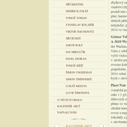
zbytkový cu
JIŘÍ KRISTEK
vinařství (ř
JINDŘICH JURÁŠ
pozadí mix 
plné, harmo
TOMÁŠ TOMAN
žlutých jabl
STANISLAV KOLAŘÍK
netypický, 
2014 ve vi
VIKTOR HAUSKNOTZ
Grüner Vel
JIŘÍ BUREŠ
A-3610 We
JAKUB ROLF
der Wachau, 
Víno z odrů
JAN MIKULČÍK
vyšší viskoz
PAVEL DVOŘAN
v závěru je
ovocno-koře
TOMÁŠ KŘÍŽ
grapefruitu,
ŠIMON UNGERMAN
2014 velmi p
bych s otev
SIMON TIMINGERIU
Pinot Noir
LUKÁŠ KRESTA
(vinařská p
LUCIE ŠIMONOVÁ
cukr 1.1 g/
dubových su
O VĚCECH OKOLO
přímo ve vi
KALENDÁŘ AKCÍ
středně int
NAPSALI NÁM
ovoce a nug
čokolády a 
s otevřením
KALENDÁŘ AKCÍ