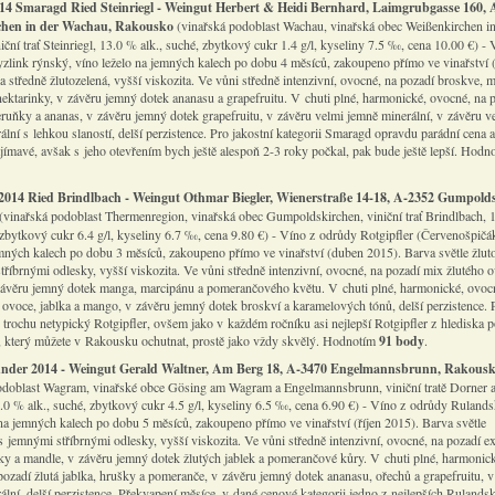
014 Smaragd Ried Steinriegl - Weingut Herbert & Heidi Bernhard, Laimgrubgasse 160, 
chen in der Wachau, Rakousko
(vinařská podoblast Wachau, vinařská obec Weißenkirchen in
ční trať Steinriegl, 13.0 % alk., suché, zbytkový cukr 1.4 g/l, kyseliny 7.5 ‰, cena 10.00 €) -
zlink rýnský, víno leželo na jemných kalech po dobu 4 měsíců, zakoupeno přímo ve vinařství 
 středně žlutozelená, vyšší viskozita. Ve vůni středně intenzivní, ovocné, na pozadí broskve, 
nektarinky, v závěru jemný dotek ananasu a grapefruitu. V chuti plné, harmonické, ovocné, na 
ruňky a ananas, v závěru jemný dotek grapefruitu, v závěru velmi jemně minerální, v závěru v
lní s lehkou slaností, delší perzistence. Pro jakostní kategorii Smaragd opravdu parádní cena a
jímavé, avšak s jeho otevřením bych ještě alespoň 2-3 roky počkal, pak bude ještě lepší. Hod
 2014 Ried Brindlbach - Weingut Othmar Biegler, Wienerstraße 14-18, A-2352 Gumpold
(vinařská podoblast Thermenregion, vinařská obec Gumpoldskirchen, viniční trať Brindlbach, 
, zbytkový cukr 6.4 g/l, kyseliny 6.7 ‰, cena 9.80 €) - Víno z odrůdy Rotgipfler (Červenošpičá
emných kalech po dobu 3 měsíců, zakoupeno přímo ve vinařství (duben 2015). Barva světle žlut
tříbrnými odlesky, vyšší viskozita. Ve vůni středně intenzivní, ovocné, na pozadí mix žlutého 
závěru jemný dotek manga, marcipánu a pomerančového květu. V chuti plné, harmonické, ovoc
é ovoce, jablka a mango, v závěru jemný dotek broskví a karamelových tónů, delší perzistence. 
 trochu netypický Rotgipfler, ovšem jako v každém ročníku asi nejlepší Rotgipfler z hlediska 
a, který můžete v Rakousku ochutnat, prostě jako vždy skvělý. Hodnotím
91 body
.
nder 2014 - Weingut Gerald Waltner, Am Berg 18, A-3470 Engelmannsbrunn, Rakous
odoblast Wagram, vinařské obce Gösing am Wagram a Engelmannsbrunn, viniční tratě Dorner 
0 % alk., suché, zbytkový cukr 4.5 g/l, kyseliny 6.5 ‰, cena 6.90 €) - Víno z odrůdy Rulandsk
 na jemných kalech po dobu 5 měsíců, zakoupeno přímo ve vinařství (říjen 2015). Barva světle
s jemnými stříbrnými odlesky, vyšší viskozita. Ve vůni středně intenzivní, ovocné, na pozadí ex
ky a mandle, v závěru jemný dotek žlutých jablek a pomerančové kůry. V chuti plné, harmonic
pozadí žlutá jablka, hrušky a pomeranče, v závěru jemný dotek ananasu, ořechů a grapefruitu, 
ální, delší perzistence. Překvapení měsíce, v dané cenové kategorii jedno z nejlepších Rulands