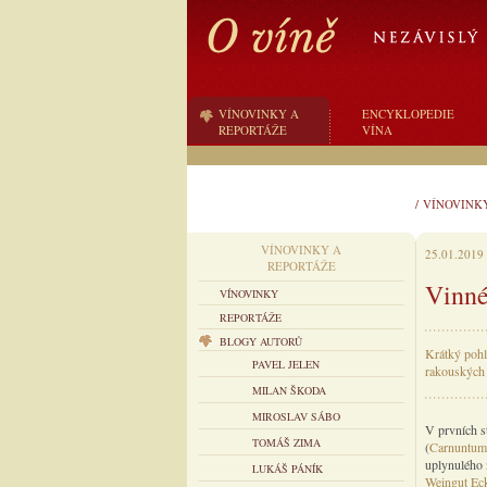
VÍNOVINKY A
ENCYKLOPEDIE
REPORTÁŽE
VÍNA
/
VÍNOVINK
VÍNOVINKY A
25.01.2019
REPORTÁŽE
Vinné
VÍNOVINKY
REPORTÁŽE
BLOGY AUTORŮ
Krátký pohl
PAVEL JELEN
rakouských
MILAN ŠKODA
MIROSLAV SÁBO
V prvních s
TOMÁŠ ZIMA
(
Carnuntum
uplynulého 
LUKÁŠ PÁNÍK
Weingut Ec