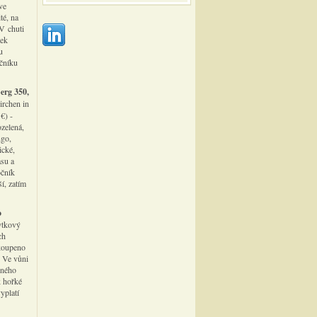
ve
té, na
 V chuti
tek
u
očníku
erg 350,
irchen in
€) -
ozelená,
ngo,
ické,
asu a
očník
ší, zatím
o
bytkový
ch
akoupeno
. Ve vůni
eného
k hořké
yplatí