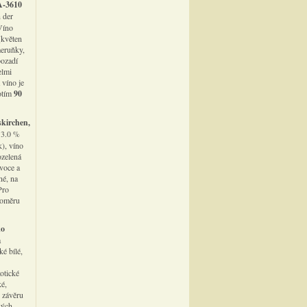
A-3610
 der
 Víno
(květen
meruňky,
pozadí
elmi
 víno je
notím
90
skirchen,
13.0 %
k), víno
ozelená
ovoce a
né, na
Pro
poměru
ko
a
é bílé,
otické
ké,
v závěru
kých