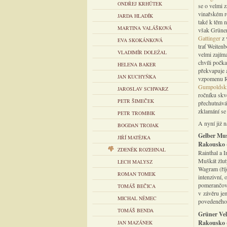
ONDŘEJ KRHŮTEK
se o velmi 
vinařském r
JARDA HLADÍK
také k těm n
MARTINA VALÁŠKOVÁ
však Grüner
Gattinger
z 
EVA SKOKÁNKOVÁ
trať Weitenb
VLADIMÍR DOLEŽAL
velmi zajíma
chvíli počk
HELENA BAKER
překvapuje a
JAN KUCHYŇKA
vzpomenu Ro
Gumpoldski
JAROSLAV SCHWARZ
ročníku skv
PETR ŠIMEČEK
přechutnává
zklamání se
PETR TROMBIK
A nyní již n
BOGDAN TROJAK
Gelber Mus
JIŘÍ MATĚJKA
Rakousko
ZDENĚK ROZEHNAL
Rainthal a 
Muškát žlut
LECH MALYSZ
Wagram (říj
ROMAN TOMEK
intenzivní,
pomerančové
TOMÁŠ BEČICA
v závěru je
MICHAL NĚMEC
povedeného 
TOMÁŠ BENDA
Grüner Vel
Rakousko
JAN MAZÁNEK