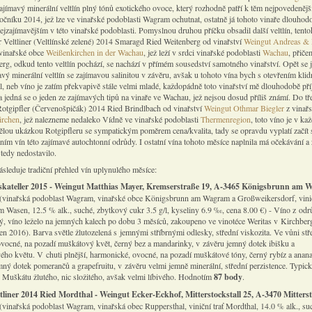
zajímavý minerální veltlín plný tónů exotického ovoce, který rozhodně patří k těm nejpovedeněj
očníku 2014, jež lze ve vinařské podoblasti Wagram ochutnat, ostatně já tohoto vinaře dlouhod
ejzajímavějším v této vinařské podoblasti. Pomyslnou druhou příčku obsadil další veltlín, tento
 Veltliner (Veltlínské zelené) 2014 Smaragd Ried Weitenberg od vinařství
Weingut Andreas & 
vinařské obce
Weißenkirchen in der Wachau
, jež leží v srdci vinařské podoblasti
Wachau
, přiče
erg, odkud tento veltlín pochází, se nachází v přímém sousedství samotného vinařství. Opět se 
vý minerální veltlín se zajímavou salinitou v závěru, avšak u tohoto vína bych s otevřením klid
al, neb víno je zatím překvapivě stále velmi mladé, každopádně toto vinařství mě dlouhodobě př
 jedná se o jeden ze zajímavých tipů na vinaře ve Wachau, jež nejsou dosud příliš známí. Do tř
tgipfler (Červenošpičák) 2014 Ried Brindlbach od vinařství
Weingut Othmar Biegler
z vinař
rchen
, jež nalezneme nedaleko Vídně ve vinařské podoblasti
Thermenregion
, toto víno je v k
ělou ukázkou Rotgipfleru se sympatickým poměrem cena/kvalita, tady se opravdu vyplatí začít 
ním vín této zajímavé autochtonní odrůdy. I ostatní vína tohoto měsíce naplnila má očekávání a
 tedy nedostavilo.
ásleduje tradiční přehled vín uplynulého měsíce:
kateller 2015 - Weingut Matthias Mayer, Kremserstraße 19, A-3465 Königsbrunn am 
(vinařská podoblast Wagram, vinařské obce Königsbrunn am Wagram a Großweikersdorf, vinič
Im Wasen, 12.5 % alk., suché, zbytkový cukr 3.5 g/l, kyseliny 6.9 ‰, cena 8.00 €) - Víno z od
ý, víno leželo na jemných kalech po dobu 3 měsíců, zakoupeno ve vinotéce Weritas v Kirchbe
en 2016). Barva světle žlutozelená s jemnými stříbrnými odlesky, střední viskozita. Ve vůni stř
 ovocné, na pozadí muškátový květ, černý bez a mandarinky, v závěru jemný dotek ibišku a
ho květu. V chuti plnější, harmonické, ovocné, na pozadí muškátové tóny, černý rybíz a anana
mný dotek pomerančů a grapefruitu, v závěru velmi jemně minerální, střední perzistence. Typic
Muškátu žlutého, nic složitého, avšak velmi líbivého. Hodnotím
87 body
.
tliner 2014 Ried Mordthal - Weingut Ecker-Eckhof, Mitterstockstall 25, A-3470 Mitterst
(vinařská podoblast Wagram, vinařská obec Ruppersthal, viniční trať Mordthal, 14.0 % alk., su