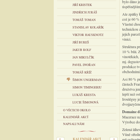
bylo dáno je
JIŘÍ KRISTEK
úspěšnějšími
JINDŘICH JURÁŠ
Ale zpátky 
což je 60 %
TOMÁŠ TOMAN
Vlastní chod
STANISLAV KOLAŘÍK
technickou 
jejich parce
VIKTOR HAUSKNOTZ
vinici.
JIŘÍ BUREŠ
Struktura p
JAKUB ROLF
10 % bílá. Z
vinotékách, 
JAN MIKULČÍK
mj. degusto
PAVEL DVOŘAN
produkce tv
obchodními
TOMÁŠ KŘÍŽ
Asi 80 % pr
ŠIMON UNGERMAN
částech Fra
SIMON TIMINGERIU
družstva jen
lepší než os
LUKÁŠ KRESTA
Irouléguy je
LUCIE ŠIMONOVÁ
dvojjazyčené
O VĚCECH OKOLO
Domaine d
Macerace na
KALENDÁŘ AKCÍ
Výrobce dop
NAPSALI NÁM
Zelená láhe
Vůně středně
KALENDÁŘ AKCÍ
mě ovlivněná