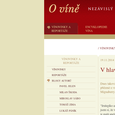
VÍNOVINKY A
ENCYKLOPEDIE
REPORTÁŽE
VÍNA
/
VÍNOVINK
VÍNOVINKY A
19.11.2014
REPORTÁŽE
V hlav
VÍNOVINKY
REPORTÁŽE
BLOGY AUTORŮ
Dnes taková
PAVEL JELEN
přičemž o ví
Mignaberry 
MILAN ŠKODA
MIROSLAV SÁBO
TOMÁŠ ZIMA
"Irulegiko a
jsem si, že 
LUKÁŠ PÁNÍK
je malá apel