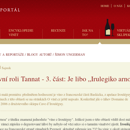
HOME
O NÁS
K
ENCYKLOPEDIE
RECENZE
JAK NA
VIRTUÁ
VINĚT
TO?
SKLÍPE
Y A REPORTÁŽE
/
BLOGY AUTORŮ
/
ŠIMON UNGERMAN
Sajmik
ní roli Tannat - 3. část: Je libo „Irulegiko arn
 malá premiéra: předmětem hodnocení je víno z francouzské části Baskicka, z apelace Iroulég
nech z této oblasti se na stránkách O víně.cz ještě nepsalo. Konkrétně jde o láhev Domaine de
2006 z družstevního sklepa Cave dʼIrouléguy.
rnoa" z titulku znamená jednoduše "víno z Irouléguy". Jelikož jsem o této oblasti věděl dost mál
v rámci zápisku o degustované láhvi by nebylo od věci něco si o tamním vinařství zjistit.
Iroul
ace na francouzské straně západních Pyrenejí, aktuálně zahrnuje jen 232 ha vinic v okolí stejn