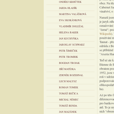
ONDŘEJ KRHŮTEK
obce. Na těc
Cabernet Sa
JARDA HLADÍK
vinařství, 
MARTINA VALÁŠKOVÁ
Narazil jsem
EVA SKOKÁNKOVÁ
je jazyk zá
označování 
VLADIMÍR DOLEŽAL
"černé"; po
HELENA BAKER
Wikipedii
).
používání mí
JAN KUCHYŇKA
Tannat - pře
JAROSLAV SCHWARZ
odrůda z Bo
se přibližně
PETR ŠIMEČEK
"Axeria Han
PETR TROMBIK
Teď už ale 
BOGDAN TROJAK
Etienne de 
obratem posl
JIŘÍ MATĚJKA
1952, jsou 
ZDENĚK ROZEHNAL
roli v udrže
podporovalo
LECH MALYSZ
obhospodařo
ROMAN TOMEK
ha).
TOMÁŠ BEČICA
Až po této f
diferencova
MICHAL NĚMEC
pro barikov
TOMÁŠ BENDA
atd. To je m
nich "obrem
JAN MAZÁNEK