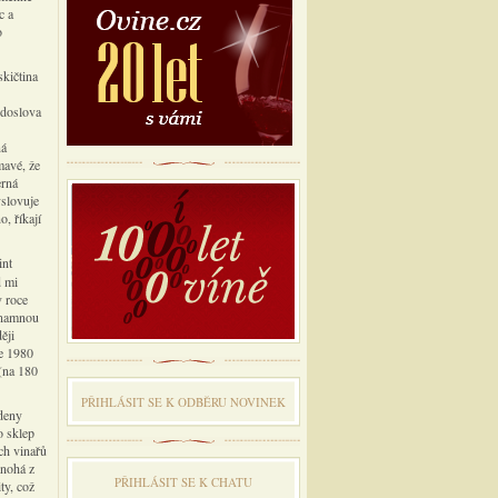
c a
o
skičtina
 doslova
ná
mavé, že
erná
yslovuje
, říkají
int
d mi
v roce
ýznamnou
ěji
ce 1980
 (na 180
PŘIHLÁSIT SE K ODBĔRU NOVINEK
edeny
o sklep
ch vinařů
mnohá z
PŘIHLÁSIT SE K CHATU
ty, což