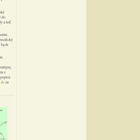
ehké
é do
y a teď,
lením
pecifický
o bych
om
ouléguy,
em z
 popisu
.de
za