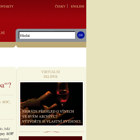
ONTAKTY
ČESKY
ENGLISH
LNÍ
K
VIRTUÁLNÍ
SKLÍPEK
oa“?
uy AOC,
o, řekl
éguy AOP
ojmenné