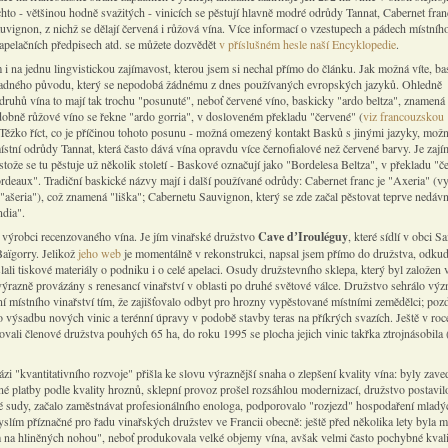
hto - většinou hodně svažitých - vinicích se pěstují hlavně modré odrůdy Tannat, Cabernet fran
uvignon, z nichž se dělají červená i růžová vína. Více informací o vzestupech a pádech místníh
o apelačních předpisech atd. se můžete dozvědět
v příslušném hesle naší Encyklopedie
.
 i na jednu lingvistickou zajímavost, kterou jsem si nechal přímo do článku. Jak možná víte, ba
hadného původu, který se nepodobá žádnému z dnes používaných evropských jazyků. Ohledně
druhů vína to mají tak trochu "posunuté", neboť červené víno, baskicky "ardo beltza", znamená
dobně růžové víno se řekne "ardo gorria", v dosloveném překladu "červené" (
viz francouzskou
 Těžko říct, co je příčinou tohoto posunu - možná omezený kontakt Basků s jinými jazyky, mož
stní odrůdy Tannat, která často dává vína opravdu více černofialové než červené barvy. Je zají
stože se tu pěstuje už několik století - Baskové označují jako "Bordelesa Beltza", v překladu "č
rdeaux". Tradiční baskické názvy mají i další používané odrůdy: Cabernet franc je "Axeria" (v
 "ašeria"), což znamená "liška"; Cabernetu Sauvignon, který se zde začal pěstovat teprve nedávno
dia".
k výrobci recenzovaného vína. Je jím vinařské družstvo
Cave d
ʼ
Irouléguy
, které sídlí v obci Sa
Baïgorry. Jelikož
jeho web
je momentálně v rekonstrukci, napsal jsem přímo do družstva, odku
ali tiskové materiály o podniku i o celé apelaci. Osudy družstevního sklepa, který byl založen 
výrazně provázány s renesancí vinařství v oblasti po druhé světové válce. Družstvo sehrálo v
ní místního vinařství tím, že zajišťovalo odbyt pro hrozny vypěstované místními zemědělci; pozd
 výsadbu nových vinic a terénní úpravy v podobě stavby teras na příkrých svazích. Ještě v ro
vali členové družstva pouhých 65 ha, do roku 1995 se plocha jejich vinic takřka ztrojnásobila
ázi "kvantitativního rozvoje" přišla ke slovu výraznější snaha o zlepšení kvality vína: byly zav
né platby podle kvality hroznů, sklepní provoz prošel rozsáhlou modernizací, družstvo postavil
é sudy, začalo zaměstnávat profesionálního enologa, podporovalo "rozjezd" hospodaření mladý
yslím příznačné pro řadu vinařských družstev ve Francii obecně: ještě před několika lety byla 
 na hliněných nohou", neboť produkovala velké objemy vína, avšak velmi často pochybné kvali