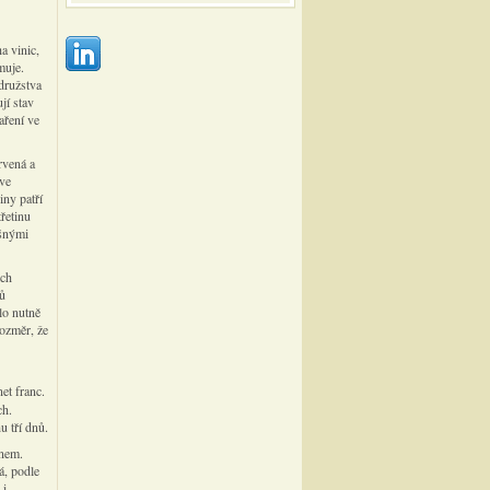
a vinic,
muje.
 družstva
jí stav
aření ve
rvená a
 ve
iny patří
řetinu
išnými
ých
jů
lo nutně
rozměr, že
et franc.
ch.
u tří dnů.
ínem.
á, podle
 i