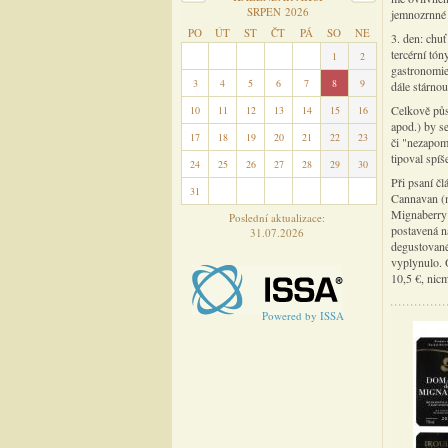
SRPEN 2026
jemnozrnné 
PO
ÚT
ST
ČT
PÁ
SO
NE
3. den: chuť
tercérní tón
27
28
29
30
31
1
2
gastronomie
3
4
5
6
7
8
9
dále stárnou
Celkově půs
10
11
12
13
14
15
16
apod.) by s
17
18
19
20
21
22
23
či "nezapom
tipoval spí
24
25
26
27
28
29
30
Při psaní čl
31
1
2
3
4
5
6
Cannavan (m
Mignaberry 
Poslední aktualizace:
postavená n
31.07.2026
degustované
vyplynulo. 
10,5 €, nicm
Powered by ISSA