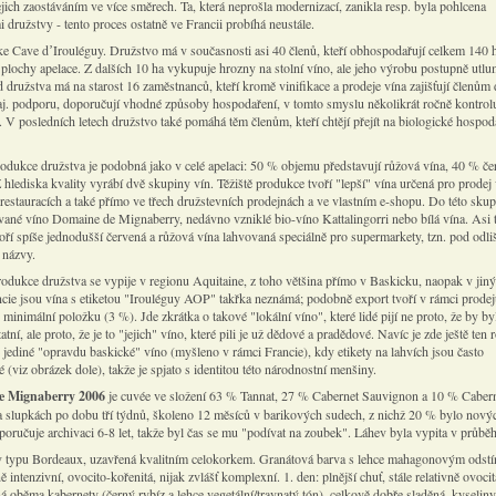
jich zaostáváním ve více směrech. Ta, která neprošla modernizací, zanikla resp. byla pohlcena
 družstvy - tento proces ostatně ve Francii probíhá neustále.
ke Cave dʼIrouléguy. Družstvo má v současnosti asi 40 členů, kteří obhospodařují celkem 140 h
 plochy apelace. Z dalších 10 ha vykupuje hrozny na stolní víno, ale jeho výrobu postupně utlu
 družstva má na starost 16 zaměstnanců, kteří kromě vinifikace a prodeje vína zajišťují členům
aj. podporu, doporučují vhodné způsoby hospodaření, v tomto smyslu několikrát ročně kontrolu
l. V posledních letech družstvo také pomáhá těm členům, kteří chtějí přejít na biologické hospod
rodukce družstva je podobná jako v celé apelaci: 50 % objemu představují růžová vína, 40 % če
 hlediska kvality vyrábí dvě skupiny vín. Těžiště produkce tvoří "lepší" vína určená pro prodej
restauracích a také přímo ve třech družstevních prodejnách a ve vlastním e-shopu. Do této skup
vané víno Domaine de Mignaberry, nedávno vzniklé bio-víno Kattalingorri nebo bílá vína. Asi t
oří spíše jednodušší červená a růžová vína lahvovaná speciálně pro supermarkety, tzn. pod odl
 názvy.
odukce družstva se vypije v regionu Aquitaine, z toho většina přímo v Baskicku, naopak v jin
ncie jsou vína s etiketou "Irouléguy AOP" takřka neznámá; podobně export tvoří v rámci prode
 minimální položku (3 %). Jde zkrátka o takové "lokální víno", které lidé pijí ne proto, že by by
tatní, ale proto, že je to "jejich" víno, které pili je už dědové a pradědové. Navíc je zde ještě ten 
 jediné "opravdu baskické" víno (myšleno v rámci Francie), kdy etikety na lahvích jsou často
 (viz obrázek dole), takže je spjato s identitou této národnostní menšiny.
e Mignaberry 2006
je cuvée ve složení 63 % Tannat, 27 % Cabernet Sauvignon a 10 % Cabern
 slupkách po dobu tří týdnů, školeno 12 měsíců v barikových sudech, z nichž 20 % bylo nový
oručuje archivaci 6-8 let, takže byl čas se mu "podívat na zoubek". Láhev byla vypita v průběh
v typu Bordeaux, uzavřená kvalitním celokorkem. Granátová barva s lehce mahagonovým odst
 intenzivní, ovocito-kořenitá, nijak zvlášť komplexní. 1. den: plnější chuť, stále relativně ovocit
 oběma kabernety (černý rybíz a lehce vegetální/travnatý tón), celkově dobře sladěná, kyseliny