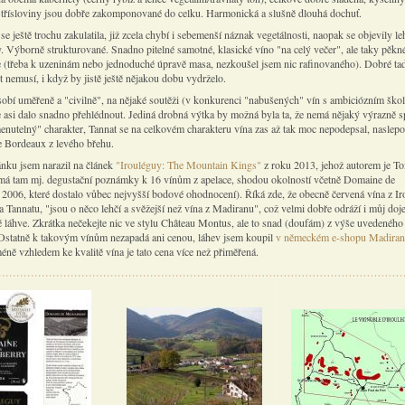
třísloviny jsou dobře zakomponované do celku. Harmonická a slušně dlouhá dochuť.
 se ještě trochu zakulatila, již zcela chybí i sebemenší náznak vegetálnosti, naopak se objevily l
y. Výborně strukturované. Snadno pitelné samotné, klasické víno "na celý večer", ale taky pěkn
 (třeba k uzeninám nebo jednoduché úpravě masa, nezkoušel jsem nic rafinovaného). Dobré tad
t nemusí, i když by jistě ještě nějakou dobu vydrželo.
obí uměřeně a "civilně", na nějaké soutěži (v konkurenci "nabušených" vín s ambiciózním ško
e asi dalo snadno přehlédnout. Jediná drobná výtka by možná byla ta, že nemá nějaký výrazně s
enutelný" charakter, Tannat se na celkovém charakteru vína zas až tak moc nepodepsal, naslep
še Bordeaux z levého břehu.
ánku jsem narazil na článek
"Irouléguy: The Mountain Kings"
z roku 2013, jehož autorem je T
á tam mj. degustační poznámky k 16 vínům z apelace, shodou okolností včetně Domaine de
2006, které dostalo vůbec nejvyšší bodové ohodnocení). Říká zde, že obecně červená vína z Ir
a Tannatu, "jsou o něco lehčí a svěžejší než vína z Madiranu", což velmi dobře odráží i můj doj
 láhve. Zkrátka nečekejte nic ve stylu Château Montus, ale to snad (doufám) z výše uvedeného
Ostatně k takovým vínům nezapadá ani cenou, láhev jsem koupil
v německém e-shopu Madiran
éně vzhledem ke kvalitě vína je tato cena více než přiměřená.