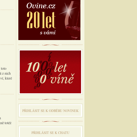
 toto
á z nich
ví, které
PŘIHLÁSIT SE K ODBĔRU NOVINEK
h
tně totéž
PŘIHLÁSIT SE K CHATU