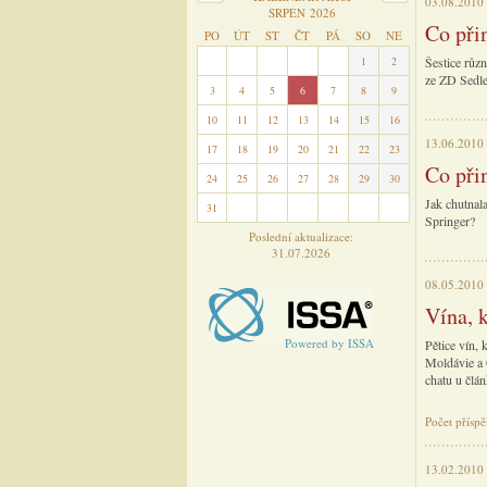
03.08.2010
SRPEN 2026
Co při
PO
ÚT
ST
ČT
PÁ
SO
NE
27
28
29
30
31
1
2
Šestice růz
ze ZD Sedle
3
4
5
6
7
8
9
10
11
12
13
14
15
16
13.06.2010
17
18
19
20
21
22
23
Co při
24
25
26
27
28
29
30
Jak chutnal
31
1
2
3
4
5
6
Springer?
Poslední aktualizace:
31.07.2026
08.05.2010
Vína, 
Powered by ISSA
Pětice vín, 
Moldávie a C
chatu u člá
Počet přísp
13.02.2010