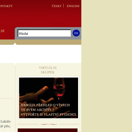
ONTAKTY
ČESKY
ENGLISH
LNÍ
K
VIRTUÁLNÍ
SKLÍPEK
k Lukáše
áš píše,