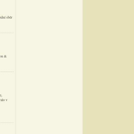
zdní sběr
ton &
e,
valo v