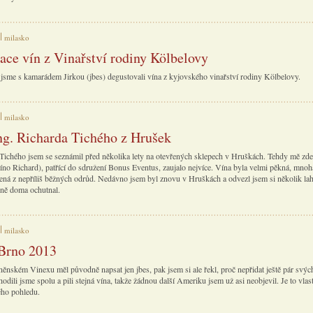
milasko
ace vín z Vinařství rodiny Kölbelovy
 jsme s kamarádem Jirkou (jbes) degustovali vína z kyjovského vinařství rodiny Kölbelovy.
milasko
ng. Richarda Tichého z Hrušek
 Tichého jsem se seznámil před několika lety na otevřených sklepech v Hruškách. Tehdy mě zde
Víno Richard), patřící do sdružení Bonus Eventus, zaujalo nejvíce. Vína byla velmi pěkná, mnoh
ená z nepříliš běžných odrůd. Nedávno jsem byl znovu v Hruškách a odvezl jsem si několik lah
ně doma ochutnal.
milasko
Brno 2013
něnském Vinexu měl původně napsat jen jbes, pak jsem si ale řekl, proč nepřidat ještě pár svýc
odili jsme spolu a pili stejná vína, takže žádnou další Ameriku jsem už asi neobjevil. Je to vlas
ého pohledu.