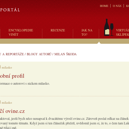
HOME
O NÁS
K
ENCYKLOPEDIE
RECENZE
JAK NA
VIRTUÁ
VINĚT
TO?
SKLÍPE
Y A REPORTÁŽE
/
BLOGY AUTORŮ
/
MILAN ŠKODA
milasko
obní profil
formace o autorovi s nickem milasko.
milasko
čí ovine.cz
taktoval, jestli bych něco nenapsal k dvacátému výročí ovine.cz. Zároveň poslal odkaz na článe
ovaný tomuto tématu. Když jsem si ten článeček přečetl, uvědomil jsem si, že to, o čem tam Luk
ně týká i mě.