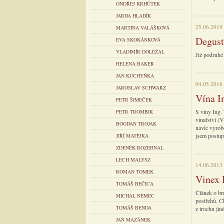
ONDŘEJ KRHŮTEK
JARDA HLADÍK
25.06.2019
MARTINA VALÁŠKOVÁ
Degust
EVA SKOKÁNKOVÁ
VLADIMÍR DOLEŽAL
Již podruhé
HELENA BAKER
JAN KUCHYŇKA
04.05.2016
JAROSLAV SCHWARZ
Vína I
PETR ŠIMEČEK
S víny Ing.
PETR TROMBIK
vinařství (
BOGDAN TROJAK
navíc vyrob
jsem postup
JIŘÍ MATĚJKA
ZDENĚK ROZEHNAL
LECH MALYSZ
14.06.2013
ROMAN TOMEK
Vinex 
TOMÁŠ BEČICA
Článek o br
MICHAL NĚMEC
postřehů. Ch
TOMÁŠ BENDA
z trochu jin
JAN MAZÁNEK