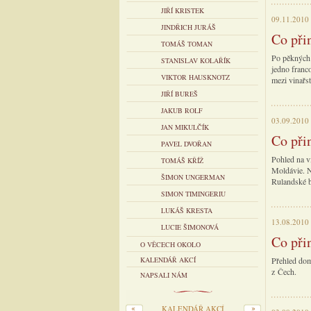
JIŘÍ KRISTEK
09.11.2010
JINDŘICH JURÁŠ
Co přin
TOMÁŠ TOMAN
Po pěkných 
STANISLAV KOLAŘÍK
jedno franc
VIKTOR HAUSKNOTZ
mezi vinařs
JIŘÍ BUREŠ
JAKUB ROLF
03.09.2010
JAN MIKULČÍK
Co při
PAVEL DVOŘAN
Pohled na v
TOMÁŠ KŘÍŽ
Moldávie. N
ŠIMON UNGERMAN
Rulandské b
SIMON TIMINGERIU
LUKÁŠ KRESTA
13.08.2010
LUCIE ŠIMONOVÁ
Co při
O VĚCECH OKOLO
KALENDÁŘ AKCÍ
Přehled dom
z Čech.
NAPSALI NÁM
KALENDÁŘ AKCÍ