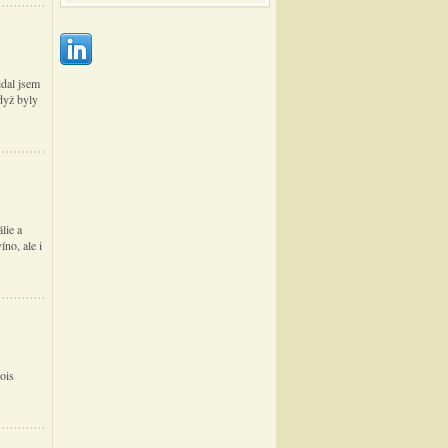
idal jsem
dyž byly
lie a
no, ale i
ois