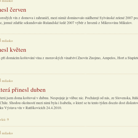
milasko
nesl červen
norodých vín z domova i zahraničí, mezi nimiž dominovalo nádherné Sylvánské zelené 2007 po
c, jemuž zdařile sekundovalo Rulandské šedé 2007 výběr z hroznů z Mikrosvínu Mikulov.
milasko
nesl květen
a při domácím koštování vína z moravských vinařství Znovín Znojmo, Ampelos, Hort a Staple
milasko
která přinesl duben
která jsem doma koštoval v dubnu. Nespojuje je vůbec nic. Pocházejí od nás, ze Slovenska, Itáli
hile. Shodou okolností mezi nimi byla i Isabella, o které se tu tento týden docelo dost diskuto
nku Výstava vín v Ratíškovicích 24.4.2010.
ěvků: 9
milasko