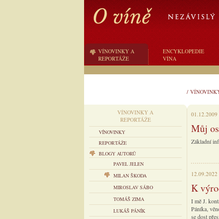
VÍNOVINKY A
ENCYKLOPEDIE
REPORTÁŽE
VÍNA
/
VÍNOVINK
VÍNOVINKY A
01.12.2009
REPORTÁŽE
Můj os
VÍNOVINKY
Základní in
REPORTÁŽE
BLOGY AUTORŮ
PAVEL JELEN
12.09.2022
MILAN ŠKODA
K výro
MIROSLAV SÁBO
TOMÁŠ ZIMA
I mě J. kon
Páníka, věn
LUKÁŠ PÁNÍK
se dost přes