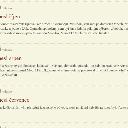
milasko
esl říjen
vínech v září byla říjnová „žeň" trochu skromnější. Většinou jsem sáhl po domácích vínech, př
ouzské a jedno z JAR. Opravdu spokojený jsem byl jen s jedním pěkným výběrem z bobulí, i k
tvími slibné značky jako Mikrosvín Mikulov, Vinselekt Michlovský nebo Reisten.
milasko
nesl srpen
ína ze srpnových domácích koštování, většinou domácího původu, po jednom zástupci z Austrá
ejen názvem zaujal Modrý Fěruňk, za určité zajímavosti lze považovat brněnské „univerzitní“ ví
íle ze Sádku.
milasko
nesl červenec
a koštovaných vín, převážně tuzemského původu, mezi nimiž asi největší raritkou bylo Auxerr