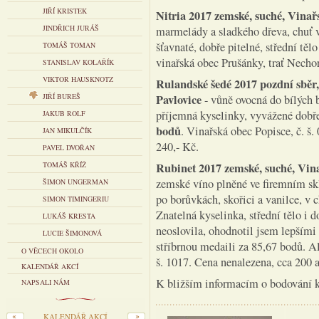
JIŘÍ KRISTEK
Nitria 2017 zemské, suché, Vinař
JINDŘICH JURÁŠ
marmelády a sladkého dřeva, chuť vi
šťavnaté, dobře pitelné, střední těl
TOMÁŠ TOMAN
vinařská obec Prušánky, trať Nechor
STANISLAV KOLAŘÍK
VIKTOR HAUSKNOTZ
Rulandské šedé 2017 pozdní sběr,
JIŘÍ BUREŠ
Pavlovice
- vůně ovocná do bílých br
příjemná kyselinky, vyvážené dobře
JAKUB ROLF
bodů
. Vinařská obec Popisce, č. š.
JAN MIKULČÍK
240,- Kč.
PAVEL DVOŘAN
TOMÁŠ KŘÍŽ
Rubinet 2017 zemské, suché, Vi
zemské víno plněné ve firemním s
ŠIMON UNGERMAN
po borůvkách, skořici a vanilce, v 
SIMON TIMINGERIU
Znatelná kyselinka, střední tělo i d
LUKÁŠ KRESTA
neoslovila, ohodnotil jsem lepšími
LUCIE ŠIMONOVÁ
stříbrnou medaili za 85,67 bodů. Al
O VĚCECH OKOLO
š. 1017. Cena nenalezena, cca 200 
KALENDÁŘ AKCÍ
K bližším informacím o bodování k
NAPSALI NÁM
KALENDÁŘ AKCÍ