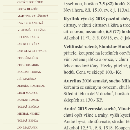
ONDŘEJ KRHŮTEK
7,5 (82) bodů
kyselinou, horších
. 
Nová hora, č.š. 1510, ev. č.j. 113A
JARDA HLADÍK
MARTINA VALÁŠKOVÁ
Ryzlink rýnský 2018 pozdní sběr,
EVA SKOKÁNKOVÁ
citrusy, v chuti citrusová kůra a tr
VLADIMÍR DOLEŽAL
6,5 (77) bod
citronovou, nezaujalo,
Alkohol 11 %, č. š. 06/18, ev. č. j
HELENA BAKER
JAN KUCHYŇKA
Veltlínské zelené, Stanislav Hanz
JAROSLAV SCHWARZ
přátele, koupené na letošních otevř
PETR ŠIMEČEK
vůni zelené jablko a ovoce, v chuti
lehce medové tóny. Hezky pitelné, p
PETR TROMBIK
bodů
. Cena ve sklepě 100,- Kč.
BOGDAN TROJAK
JIŘÍ MATĚJKA
Aurelius 2016 zemské, sucho Mil
ZDENĚK ROZEHNAL
kořenitá se sušeným ovocem, chuť k
Střední tělo a delší dochuť, horších
LECH MALYSZ
sklepích za 130,- Kč.
ROMAN TOMEK
TOMÁŠ BEČICA
André 2015 zemské, suché, Vinař
MICHAL NĚMEC
chuti opět višně a trnky, vyšší kyse
André bývá, ale šťavnaté, střední t
TOMÁŠ BENDA
Alkohol 12,5%, č. š. 1518. Koupeno
JAN MAZÁNEK