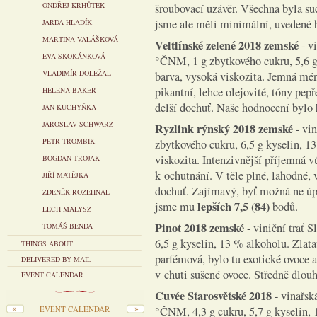
ONDŘEJ KRHŮTEK
šroubovací uzávěr. Všechna byla suc
jsme ale měli minimální, uvedené
JARDA HLADÍK
MARTINA VALÁŠKOVÁ
Veltlínské zelené 2018 zemské
- v
EVA SKOKÁNKOVÁ
°ČNM, 1 g zbytkového cukru, 5,6 g 
VLADIMÍR DOLEŽAL
barva, vysoká viskozita. Jemná méně
pikantní, lehce olejovité, tóny pepř
HELENA BAKER
delší dochuť. Naše hodnocení bylo
JAN KUCHYŇKA
JAROSLAV SCHWARZ
Ryzlink rýnský 2018 zemské
- vi
PETR TROMBIK
zbytkového cukru, 6,5 g kyselin, 13
viskozita. Intenzivnější příjemná v
BOGDAN TROJAK
k ochutnání. V těle plné, lahodné, 
JIŘÍ MATĚJKA
dochuť. Zajímavý, byť možná ne úpln
ZDENĚK ROZEHNAL
lepších 7,5 (84)
jsme mu
bodů.
LECH MALYSZ
Pinot 2018 zemské
- viniční trať 
TOMÁŠ BENDA
6,5 g kyselin, 13 % alkoholu. Zlata
THINGS ABOUT
parfémová, bylo tu exotické ovoce a
DELIVERED BY MAIL
v chuti sušené ovoce. Středně dlou
EVENT CALENDAR
Cuvée Starosvětské 2018
- vinařsk
EVENT CALENDAR
°ČNM, 4,3 g cukru, 5,7 g kyselin, 