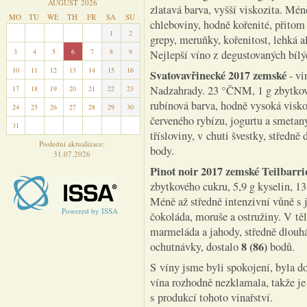
AUGUST 2026
zlatavá barva, vyšší viskozita. Mén
MO
TU
WE
TH
FR
SA
SU
chleboviny, hodně kořenité, přitom 
27
28
29
30
31
1
2
grepy, meruňky, kořenitost, lehká a
3
4
5
6
7
8
9
Nejlepší víno z degustovaných bílý
10
11
12
13
14
15
16
Svatovavřinecké 2017 zemské
- vi
Nadzahrady. 23 °ČNM, 1 g zbytkov
17
18
19
20
21
22
23
rubínová barva, hodně vysoká visko
24
25
26
27
28
29
30
červeného rybízu, jogurtu a smetany
31
1
2
3
4
5
6
třísloviny, v chuti švestky, středn
Poslední aktualizace:
body.
31.07.2026
Pinot noir 2017 zemské Teilbarr
zbytkového cukru, 5,9 g kyselin, 1
Méně až středně intenzivní vůně s
Powered by ISSA
čokoláda, moruše a ostružiny. V těl
marmeláda a jahody, středně dlouhá
8 (86)
ochutnávky, dostalo
bodů.
S víny jsme byli spokojení, byla d
vína rozhodně nezklamala, takže je
s produkcí tohoto vinařství.