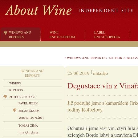
WINEWS AND
WINE
LABEL
REPORTS
ENCYCLOPEDIA
ENCYCLOPEDIA
/
WINEWS AND REPORTS
/
AUTHOR´S BLOGS
WINEWS AND
25.06.2019
milasko
REPORTS
Degustace vín z Vinař
WINEWS
REPORTS
AUTHOR´S BLOGS
Již podruhé jsme s kamarádem Jirko
PAVEL JELEN
rodiny Kölbelovy.
MILAN ŠKODA
MIROSLAV SÁBO
TOMÁŠ ZIMA
Ochutnali jsme šest vín, čtyři bílá
LUKÁŠ PÁNÍK
zelených Bordo lahvi a uzavřena D