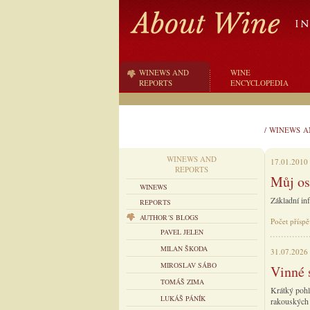
WINEWS AND
WINE
REPORTS
ENCYCLOPEDIA
/
WINEWS A
WINEWS AND
17.01.2010
REPORTS
Můj os
WINEWS
Základní in
REPORTS
AUTHOR´S BLOGS
Počet příspě
PAVEL JELEN
MILAN ŠKODA
31.07.2026
MIROSLAV SÁBO
Vinné 
TOMÁŠ ZIMA
Krátký pohl
LUKÁŠ PÁNÍK
rakouských 