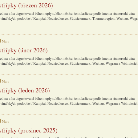
střípky (březen 2026)
ed na vína degustovaná během uplynulého měsíce, tentokráte se podíváme na různorodá vína
vinařských podoblastí Kamptal, Neusiedlersee, Südsteiermark, Thermenregion, Wachau, Wagr
Mara
střípky (únor 2026)
ed na vína degustovaná během uplynulého měsíce, tentokráte se podíváme na různorodá vína
vinařských podoblastí Kamptal, Neusiedlersee, Südsteiermark, Wachau, Wagram a Weinviertel
Mara
střípky (leden 2026)
ed na vína degustovaná během uplynulého měsíce, tentokráte se podíváme na různorodá vína
vinařských podoblastí Kamptal, Neusiedlersee, Südsteiermark, Wachau, Wagram a Weinviertel
Mara
střípky (prosinec 2025)