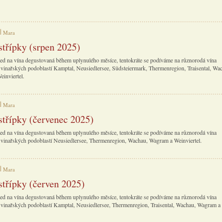
Mara
střípky (srpen 2025)
ed na vína degustovaná během uplynulého měsíce, tentokráte se podíváme na různorodá vína
vinařských podoblastí Kamptal, Neusiedlersee, Südsteiermark, Thermenregion, Traisental, Wa
inviertel.
Mara
střípky (červenec 2025)
ed na vína degustovaná během uplynulého měsíce, tentokráte se podíváme na různorodá vína
vinařských podoblastí Neusiedlersee, Thermenregion, Wachau, Wagram a Weinviertel.
Mara
střípky (červen 2025)
ed na vína degustovaná během uplynulého měsíce, tentokráte se podíváme na různorodá vína
vinařských podoblastí Kamptal, Neusiedlersee, Thermenregion, Traisental, Wachau, Wagram a