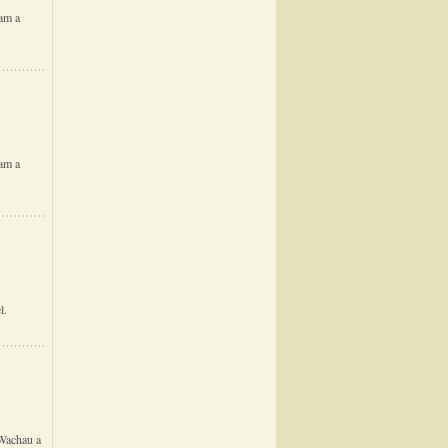
am a
am a
l.
 Wachau a