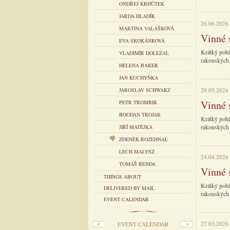
ONDŘEJ KRHŮTEK
JARDA HLADÍK
26.06.2026
MARTINA VALÁŠKOVÁ
Vinné 
EVA SKOKÁNKOVÁ
Krátký pohl
VLADIMÍR DOLEŽAL
rakouských 
HELENA BAKER
JAN KUCHYŇKA
JAROSLAV SCHWARZ
29.05.2026
Vinné 
PETR TROMBIK
BOGDAN TROJAK
Krátký pohl
rakouských 
JIŘÍ MATĚJKA
ZDENĚK ROZEHNAL
LECH MALYSZ
24.04.2026
TOMÁŠ BENDA
Vinné 
THINGS ABOUT
Krátký pohl
DELIVERED BY MAIL
rakouských 
EVENT CALENDAR
27.03.2026
EVENT CALENDAR