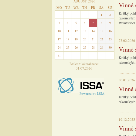
AUGUST 2026
Vinné 
MO
TU
WE
TH
FR
SA
SU
Krátký pohl
27
28
29
30
31
1
2
rakouských 
Weinviertel.
3
4
5
6
7
8
9
10
11
12
13
14
15
16
17
18
19
20
21
22
23
27.02.2026
24
25
26
27
28
29
30
Vinné 
31
1
2
3
4
5
6
Krátký pohl
rakouských 
Poslední aktualizace:
31.07.2026
30.01.2026
Vinné 
Powered by ISSA
Krátký pohl
rakouských 
19.12.2025
Vinné 