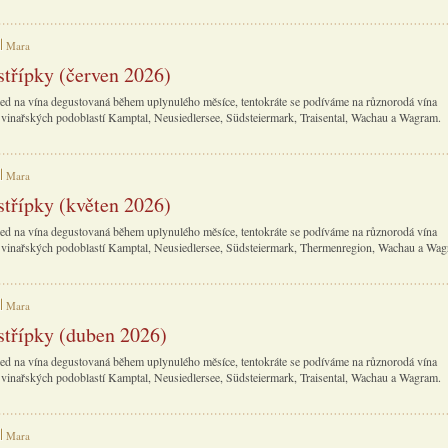
Mara
střípky (červen 2026)
ed na vína degustovaná během uplynulého měsíce, tentokráte se podíváme na různorodá vína
vinařských podoblastí Kamptal, Neusiedlersee, Südsteiermark, Traisental, Wachau a Wagram.
Mara
střípky (květen 2026)
ed na vína degustovaná během uplynulého měsíce, tentokráte se podíváme na různorodá vína
vinařských podoblastí Kamptal, Neusiedlersee, Südsteiermark, Thermenregion, Wachau a Wag
Mara
střípky (duben 2026)
ed na vína degustovaná během uplynulého měsíce, tentokráte se podíváme na různorodá vína
vinařských podoblastí Kamptal, Neusiedlersee, Südsteiermark, Traisental, Wachau a Wagram.
Mara