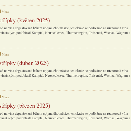
Mara
střípky (květen 2025)
ed na vína degustovaná během uplynulého měsíce, tentokráte se podíváme na různorodá vína
vinařských podoblastí Kamptal, Neusiedlersee, Thermenregion, Traisental, Wachau, Wagram a
Mara
střípky (duben 2025)
ed na vína degustovaná během uplynulého měsíce, tentokráte se podíváme na různorodá vína
vinařských podoblastí Kamptal, Neusiedlersee, Thermenregion, Traisental, Wachau, Wagram a
Mara
střípky (březen 2025)
ed na vína degustovaná během uplynulého měsíce, tentokráte se podíváme na různorodá vína
vinařských podoblastí Kamptal, Neusiedlersee, Thermenregion, Traisental, Wachau, Wagram a