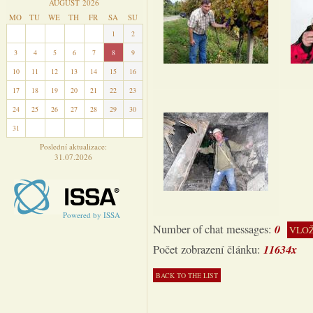
AUGUST 2026
MO
TU
WE
TH
FR
SA
SU
27
28
29
30
31
1
2
3
4
5
6
7
8
9
10
11
12
13
14
15
16
17
18
19
20
21
22
23
24
25
26
27
28
29
30
31
1
2
3
4
5
6
Poslední aktualizace:
31.07.2026
Powered by ISSA
0
Number of chat messages:
VLOŽ
11634x
Počet zobrazení článku: