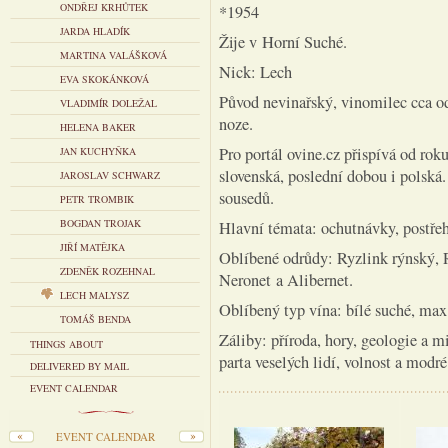
ONDŘEJ KRHŮTEK
*1954
JARDA HLADÍK
Žije v Horní Suché.
MARTINA VALÁŠKOVÁ
Nick: Lech
EVA SKOKÁNKOVÁ
Původ nevinařský, vinomilec cca od
VLADIMÍR DOLEŽAL
noze.
HELENA BAKER
Pro portál ovine.cz přispívá od rok
JAN KUCHYŇKA
slovenská, poslední dobou i polská
JAROSLAV SCHWARZ
sousedů.
PETR TROMBIK
BOGDAN TROJAK
Hlavní témata: ochutnávky, postřeh
JIŘÍ MATĚJKA
Oblíbené odrůdy: Ryzlink rýnský, 
ZDENĚK ROZEHNAL
Neronet a Alibernet.
LECH MALYSZ
Oblíbený typ vína: bílé suché, max
TOMÁŠ BENDA
Záliby: příroda, hory, geologie a m
THINGS ABOUT
parta veselých lidí, volnost a modr
DELIVERED BY MAIL
EVENT CALENDAR
EVENT CALENDAR