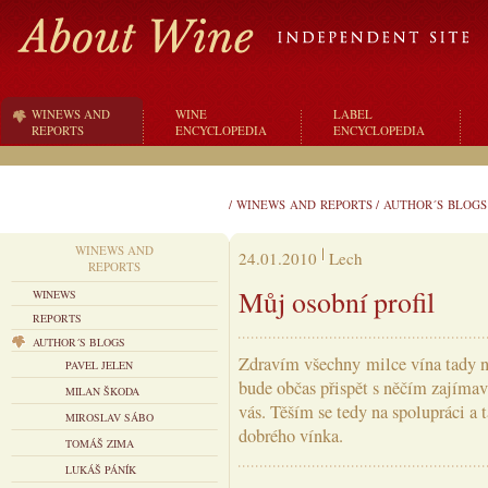
WINEWS AND
WINE
LABEL
REPORTS
ENCYCLOPEDIA
ENCYCLOPEDIA
/
WINEWS AND REPORTS
/
AUTHOR´S BLOGS
WINEWS AND
24.01.2010
Lech
REPORTS
Můj osobní profil
WINEWS
REPORTS
AUTHOR´S BLOGS
Zdravím všechny milce vína tady n
PAVEL JELEN
bude občas přispět s něčím zajímav
MILAN ŠKODA
vás. Těším se tedy na spolupráci a 
MIROSLAV SÁBO
dobrého vínka.
TOMÁŠ ZIMA
LUKÁŠ PÁNÍK