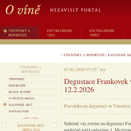
VÍNOVINKY A
ENCYKLOPEDIE
ENCYKLOPEDIE
REPORTÁŽE
VÍNA
VINĚT
/
VÍNOVINKY A REPORTÁŽE
/
KALENDÁŘ AK
VÍNOVINKY A
07.02.2026 07:55
my
REPORTÁŽE
Degustace Frankovek 
VÍNOVINKY
REPORTÁŽE
12.2.2026
BLOGY AUTORŮ
O VĚCECH OKOLO
KALENDÁŘ AKCÍ
Pozvánka na degustaci ve Vinotéce
NAPSALI NÁM
Srdečně vás zveme na degustaci Fra
KALENDÁŘ AKCÍ
společně totiž oslavíme 1. Mezinár
SRPEN 2026