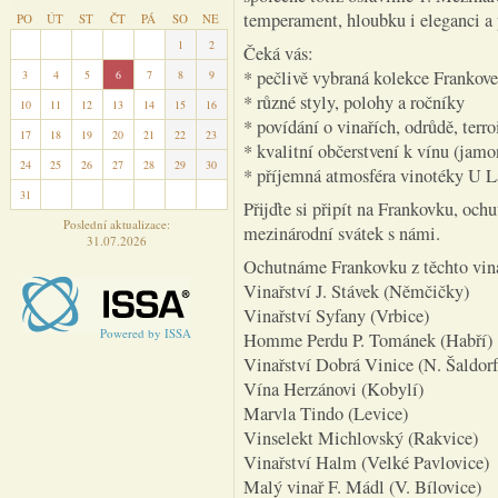
temperament, hloubku i eleganci a 
PO
ÚT
ST
ČT
PÁ
SO
NE
27
28
29
30
31
1
2
Čeká vás:
* pečlivě vybraná kolekce Frankov
3
4
5
6
7
8
9
* různé styly, polohy a ročníky
10
11
12
13
14
15
16
* povídání o vinařích, odrůdě, terr
17
18
19
20
21
22
23
* kvalitní občerstvení k vínu (jamo
24
25
26
27
28
29
30
* příjemná atmosféra vinotéky U L
31
1
2
3
4
5
6
Přijďte si připít na Frankovku, ochu
Poslední aktualizace:
mezinárodní svátek s námi.
31.07.2026
Ochutnáme Frankovku z těchto vina
Vinařství J. Stávek (Němčičky)
Vinařství Syfany (Vrbice)
Powered by ISSA
Homme Perdu P. Tománek (Habří)
Vinařství Dobrá Vinice (N. Šaldorf
Vína Herzánovi (Kobylí)
Marvla Tindo (Levice)
Vinselekt Michlovský (Rakvice)
Vinařství Halm (Velké Pavlovice)
Malý vinař F. Mádl (V. Bílovice)