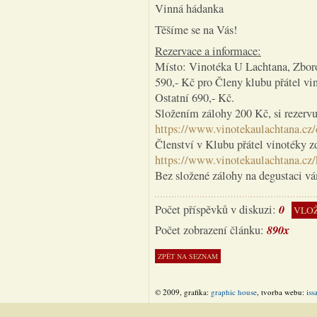
Vinná hádanka
Těšíme se na Vás!
Rezervace a informace:
Místo: Vinotéka U Lachtana, Zboro
590,- Kč pro Členy klubu přátel vi
Ostatní 690,- Kč.
Složením zálohy 200 Kč, si rezervu
https://www.vinotekaulachtana.cz/d
Členství v Klubu přátel vinotéky z
https://www.vinotekaulachtana.cz/
Bez složené zálohy na degustaci v
0
Počet příspěvků v diskuzi:
VLOŽ
890x
Počet zobrazení článku:
© 2009, grafika:
graphic house
, tvorba webu:
iss