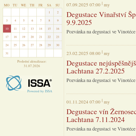
07.09.2025 07:00
my
MO
TU
WE
TH
FR
SA
SU
Degustace Vinařství Šp
27
28
29
30
31
1
2
9.9.2025
3
4
5
6
7
8
9
10
11
12
13
14
15
16
Pozvánka na degustaci ve Vinotéce
17
18
19
20
21
22
23
24
25
26
27
28
29
30
23.02.2025 08:00
my
31
1
2
3
4
5
6
Degustace nejúspěšnějš
Poslední aktualizace:
31.07.2026
Lachtana 27.2.2025
Pozvánka na degustaci ve Vinotéce
Powered by ISSA
01.11.2024 07:00
my
Degustace vín Žernosec
Lachtana 7.11.2024
Pozvánka na degustaci ve Vinotéce