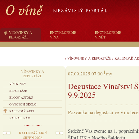
VÍNOVINKY A
ENCYKLOPEDIE
ENCYKLOPEDIE
REPORTÁŽE
VÍNA
VINĚT
/
VÍNOVINKY A REPORTÁŽE
/
KALENDÁŘ AK
VÍNOVINKY A
07.09.2025 07:00
my
REPORTÁŽE
Degustace Vinařství Š
VÍNOVINKY
REPORTÁŽE
9.9.2025
BLOGY AUTORŮ
O VĚCECH OKOLO
KALENDÁŘ AKCÍ
Pozvánka na degustaci ve Vinotéce
NAPSALI NÁM
Srdečně Vás zveme na 1. popráz
KALENDÁŘ AKCÍ
ŠPALEK z Nového Šaldorfu,
SRPEN 2026