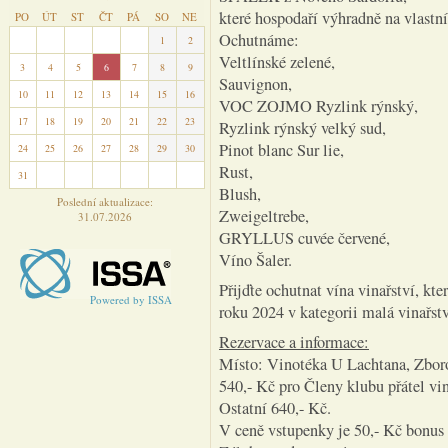
které hospodaří výhradně na vlastní
PO
ÚT
ST
ČT
PÁ
SO
NE
Ochutnáme:
27
28
29
30
31
1
2
Veltlínské zelené,
3
4
5
6
7
8
9
Sauvignon,
10
11
12
13
14
15
16
VOC ZOJMO Ryzlink rýnský,
17
18
19
20
21
22
23
Ryzlink rýnský velký sud,
Pinot blanc Sur lie,
24
25
26
27
28
29
30
Rust,
31
1
2
3
4
5
6
Blush,
Poslední aktualizace:
Zweigeltrebe,
31.07.2026
GRYLLUS cuvée červené,
Víno Šaler.
Přijďte ochutnat vína vinařství
Powered by ISSA
roku 2024 v kategorii malá vinařstv
Rezervace a informace:
Místo: Vinotéka U Lachtana, Zboro
540,- Kč pro Členy klubu přátel vi
Ostatní 640,- Kč.
V ceně vstupenky je 50,- Kč bonus 