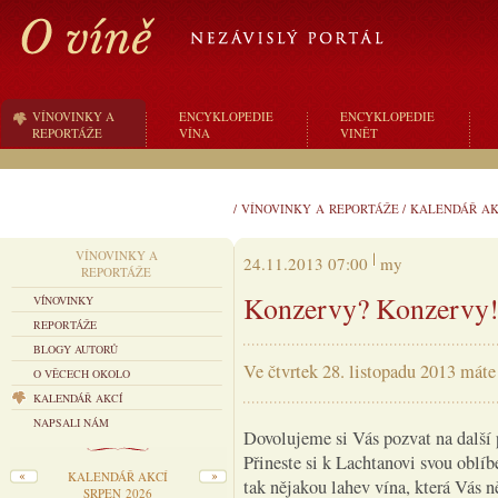
VÍNOVINKY A
ENCYKLOPEDIE
ENCYKLOPEDIE
REPORTÁŽE
VÍNA
VINĚT
/
VÍNOVINKY A REPORTÁŽE
/
KALENDÁŘ AK
VÍNOVINKY A
24.11.2013 07:00
my
REPORTÁŽE
Konzervy? Konzervy!
VÍNOVINKY
REPORTÁŽE
BLOGY AUTORŮ
Ve čtvrtek 28. listopadu 2013 mát
O VĚCECH OKOLO
KALENDÁŘ AKCÍ
NAPSALI NÁM
Dovolujeme si Vás pozvat na další 
Přineste si k Lachtanovi svou oblíbe
KALENDÁŘ AKCÍ
tak nějakou lahev vína, která Vás n
SRPEN 2026