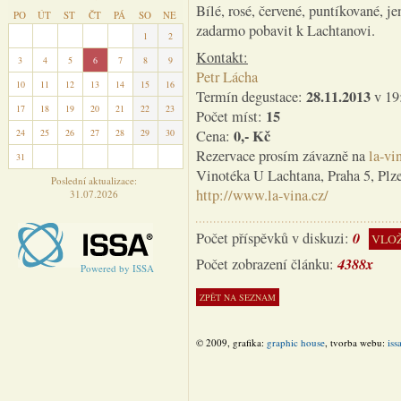
Bílé, rosé, červené, puntíkované, je
PO
ÚT
ST
ČT
PÁ
SO
NE
zadarmo pobavit k Lachtanovi.
27
28
29
30
31
1
2
Kontakt:
3
4
5
6
7
8
9
Petr Lácha
10
11
12
13
14
15
16
28.11.2013
Termín degustace:
v 19
17
18
19
20
21
22
23
15
Počet míst:
0,- Kč
24
25
26
27
28
29
30
Cena:
Rezervace prosím závazně na
la-vi
31
1
2
3
4
5
6
Vinotéka U Lachtana, Praha 5, Plze
Poslední aktualizace:
http://www.la-vina.cz/
31.07.2026
0
Počet příspěvků v diskuzi:
VLOŽ
4388x
Počet zobrazení článku:
Powered by ISSA
© 2009, grafika:
graphic house
, tvorba webu:
iss