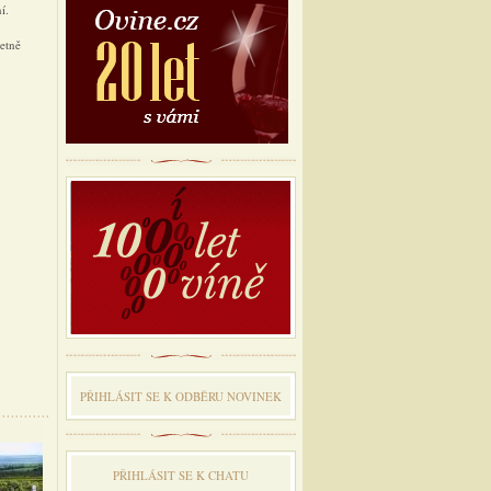
í.
etně
PŘIHLÁSIT SE K ODBĔRU NOVINEK
PŘIHLÁSIT SE K CHATU