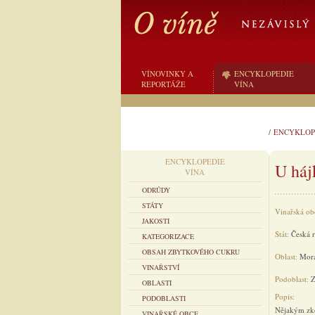
VÍNOVINKY A
ENCYKLOPEDIE
REPORTÁŽE
VÍNA
/
ENCYKLOP
ENCYKLOPEDIE
U háj
VÍNA
ODRŮDY
STÁTY
Vinařská ob
JAKOSTI
Stát:
Česká 
KATEGORIZACE
OBSAH ZBYTKOVÉHO CUKRU
Oblast:
Mor
VINAŘSTVÍ
Podoblast:
Z
OBLASTI
Popis:
PODOBLASTI
Nějakým zko
VINAŘSKÉ OBCE