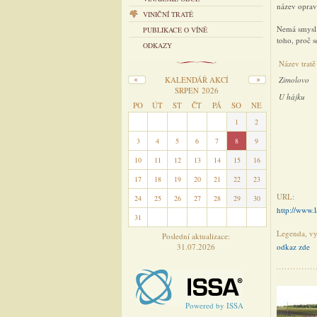
název oprav
VINIČNÍ TRATĚ
Nemá smysl 
PUBLIKACE O VÍNĚ
toho, proč s
ODKAZY
Název tratě
KALENDÁŘ AKCÍ
Zimolovo
SRPEN 2026
U hájku
PO
ÚT
ST
ČT
PÁ
SO
NE
27
28
29
30
31
1
2
3
4
5
6
7
8
9
10
11
12
13
14
15
16
17
18
19
20
21
22
23
URL:
24
25
26
27
28
29
30
http://www.l
31
1
2
3
4
5
6
Legenda, vys
Poslední aktualizace:
31.07.2026
odkaz zde
Powered by ISSA