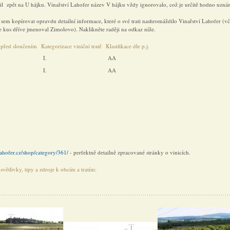
il zpět na U hájku. Vinařství Lahofer název V hájku vždy ignorovalo, což je určitě hodno uznán
sem kopírovat opravdu detailní informace, které o své trati nashromáždilo Vinařství Lahofer (vč
e kus dříve jmenoval Zimolovo). Naklikněte raději na odkaz níže.
 před sloučením
Kategorizace viniční tratě
Klasifikace dle p.j.
I.
AA
I.
AA
ahofer.cz/shop/category/361/
- perfektně detailně zpracované stránky o vinicích.
větlivky, tipy a zdroje k obcím a tratím: