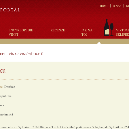
HOME
O NÁS
K
ENCYKLOPEDIE
RECENZE
JAK NA
VIRTUÁ
VINĚT
TO?
SKLÍPE
EDIE VÍNA
/
VINIČNÍ TRATĚ
ku
ec:
Dobšice
republika
ava
nojemská
molením ve Vyhlášce 321/2004 po několik let oficiálně platil název V hájku, ale Vyhláškou 25