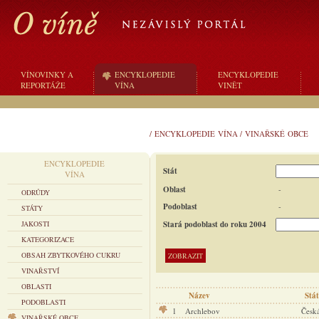
VÍNOVINKY A
ENCYKLOPEDIE
ENCYKLOPEDIE
REPORTÁŽE
VÍNA
VINĚT
/
ENCYKLOPEDIE VÍNA
/
VINAŘSKÉ OBCE
ENCYKLOPEDIE
Stát
VÍNA
Oblast
-
ODRŮDY
Podoblast
-
STÁTY
JAKOSTI
Stará podoblast do roku 2004
KATEGORIZACE
OBSAH ZBYTKOVÉHO CUKRU
VINAŘSTVÍ
OBLASTI
Název
Stát
PODOBLASTI
1
Archlebov
Česká
VINAŘSKÉ OBCE