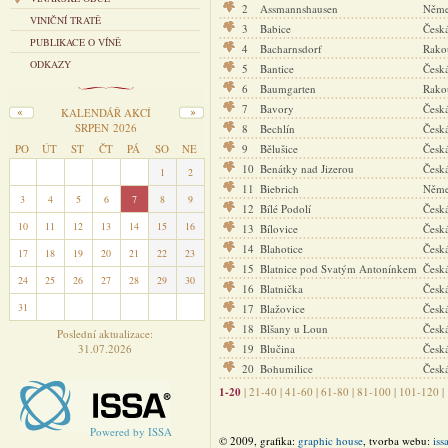
2
Assmannshausen
Něm
VINIČNÍ TRATĚ
3
Babice
Česká
PUBLIKACE O VÍNĚ
4
Bacharnsdorf
Rako
ODKAZY
5
Bantice
Česká
6
Baumgarten
Rako
7
Bavory
Česká
KALENDÁŘ AKCÍ
SRPEN 2026
8
Bechlín
Česká
PO
ÚT
ST
ČT
PÁ
SO
NE
9
Bělušice
Česká
10
Benátky nad Jizerou
Česká
27
28
29
30
31
1
2
11
Biebrich
Něm
3
4
5
6
7
8
9
12
Bílé Podolí
Česká
10
11
12
13
14
15
16
13
Bílovice
Česká
14
Blahotice
Česká
17
18
19
20
21
22
23
15
Blatnice pod Svatým Antonínkem
Česká
24
25
26
27
28
29
30
16
Blatnička
Česká
31
1
2
3
4
5
6
17
Blažovice
Česká
18
Blšany u Loun
Česká
Poslední aktualizace:
31.07.2026
19
Blučina
Česká
20
Bohumilice
Česká
1-20
|
21-40
|
41-60
|
61-80
|
81-100
|
101-120
|
Powered by ISSA
© 2009, grafika:
graphic house
, tvorba webu:
iss