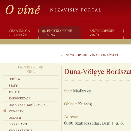
VÍNOVINKY A
ENCYKLOPEDIE
ENCYKLOPEDIE
REPORTÁŽE
VÍNA
VINĚT
/
ENCYKLOPEDIE VÍNA
/
VINAŘSTVÍ
ENCYKLOPEDIE
Duna-Völgye Borászati
VÍNA
ODRŮDY
STÁTY
Stát:
Maďarsko
JAKOSTI
KATEGORIZACE
Oblast:
Kunság
OBSAH ZBYTKOVÉHO CUKRU
VINAŘSTVÍ
Adresa:
OBLASTI
6080 Szabadszállás, Bem J. u. 6.
PODOBLASTI
VINAŘSKÉ OBCE