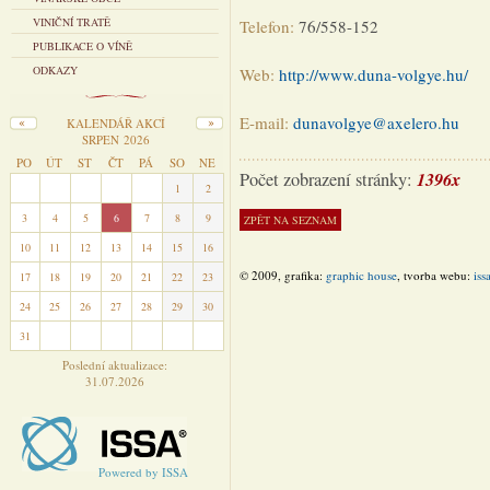
VINIČNÍ TRATĚ
Telefon:
76/558-152
PUBLIKACE O VÍNĚ
ODKAZY
Web:
http://www.duna-volgye.hu/
E-mail:
dunavolgye@axelero.hu
KALENDÁŘ AKCÍ
SRPEN 2026
PO
ÚT
ST
ČT
PÁ
SO
NE
1396x
Počet zobrazení stránky:
27
28
29
30
31
1
2
3
4
5
6
7
8
9
10
11
12
13
14
15
16
© 2009, grafika:
graphic house
, tvorba webu:
iss
17
18
19
20
21
22
23
24
25
26
27
28
29
30
31
1
2
3
4
5
6
Poslední aktualizace:
31.07.2026
Powered by ISSA