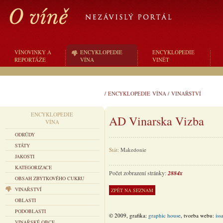
VÍNOVINKY A
ENCYKLOPEDIE
ENCYKLOPEDIE
REPORTÁŽE
VÍNA
VINĚT
/
ENCYKLOPEDIE VÍNA
/
VINAŘSTVÍ
ENCYKLOPEDIE
AD Vinarska Vizba
VÍNA
ODRŮDY
STÁTY
Stát:
Makedonie
JAKOSTI
KATEGORIZACE
Počet zobrazení stránky:
2884x
OBSAH ZBYTKOVÉHO CUKRU
VINAŘSTVÍ
OBLASTI
PODOBLASTI
© 2009, grafika:
graphic house
, tvorba webu:
iss
VINAŘSKÉ OBCE