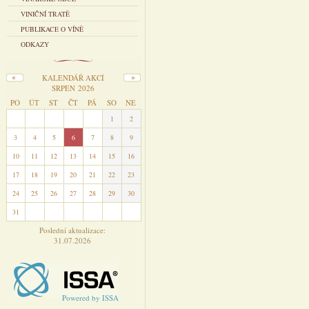
VINIČNÍ TRATĚ
PUBLIKACE O VÍNĚ
ODKAZY
KALENDÁŘ AKCÍ
SRPEN 2026
PO
ÚT
ST
ČT
PÁ
SO
NE
27
28
29
30
31
1
2
3
4
5
6
7
8
9
10
11
12
13
14
15
16
17
18
19
20
21
22
23
24
25
26
27
28
29
30
31
1
2
3
4
5
6
Poslední aktualizace:
31.07.2026
Powered by ISSA