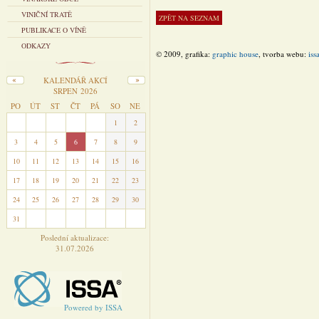
VINIČNÍ TRATĚ
PUBLIKACE O VÍNĚ
ODKAZY
© 2009, grafika:
graphic house
, tvorba webu:
iss
KALENDÁŘ AKCÍ
SRPEN 2026
PO
ÚT
ST
ČT
PÁ
SO
NE
27
28
29
30
31
1
2
3
4
5
6
7
8
9
10
11
12
13
14
15
16
17
18
19
20
21
22
23
24
25
26
27
28
29
30
31
1
2
3
4
5
6
Poslední aktualizace:
31.07.2026
Powered by ISSA