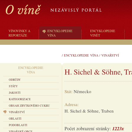
VÍNOVINKY A
ENCYKLOPEDIE
ENCYKLOPEDIE
REPORTÁŽE
VÍNA
VINĚT
/
ENCYKLOPEDIE VÍNA
/
VINAŘSTVÍ
ENCYKLOPEDIE
H. Sichel & Söhne, T
VÍNA
ODRŮDY
STÁTY
Stát:
Německo
JAKOSTI
KATEGORIZACE
Adresa:
OBSAH ZBYTKOVÉHO CUKRU
H. Sichel & Söhne, Traben
VINAŘSTVÍ
OBLASTI
PODOBLASTI
1223x
Počet zobrazení stránky:
VINAŘSKÉ OBCE