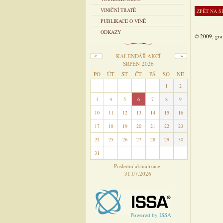
VINIČNÍ TRATĚ
PUBLIKACE O VÍNĚ
ODKAZY
© 2009, gra
KALENDÁŘ AKCÍ
SRPEN 2026
PO
ÚT
ST
ČT
PÁ
SO
NE
27
28
29
30
31
1
2
3
4
5
6
7
8
9
10
11
12
13
14
15
16
17
18
19
20
21
22
23
24
25
26
27
28
29
30
31
1
2
3
4
5
6
Poslední aktualizace:
31.07.2026
Powered by ISSA