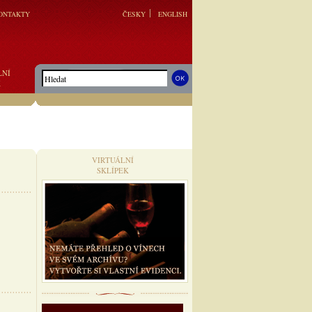
ONTAKTY
ČESKY
ENGLISH
LNÍ
K
VIRTUÁLNÍ
SKLÍPEK