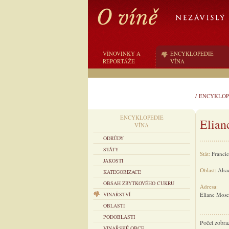
VÍNOVINKY A
ENCYKLOPEDIE
REPORTÁŽE
VÍNA
/
ENCYKLOP
ENCYKLOPEDIE
Elian
VÍNA
ODRŮDY
STÁTY
Stát:
Francie
JAKOSTI
Oblast:
Alsa
KATEGORIZACE
OBSAH ZBYTKOVÉHO CUKRU
Adresa:
VINAŘSTVÍ
Eliane Mose
OBLASTI
PODOBLASTI
Počet zobra
VINAŘSKÉ OBCE