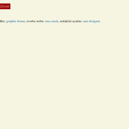
fika:
graphic house
, tvorba webu:
issa czech
, redakční systém:
cms designer