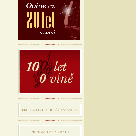
PŘIHLÁSIT SE K ODBĔRU NOVINEK
PŘIHLÁSIT SE K CHATU