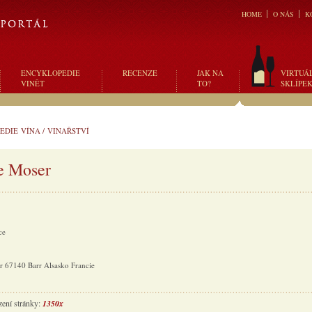
HOME
O NÁS
K
ENCYKLOPEDIE
RECENZE
JAK NA
VIRTUÁ
VINĚT
TO?
SKLÍPE
EDIE VÍNA
/
VINAŘSTVÍ
e Moser
ce
r 67140 Barr Alsasko Francie
zení stránky:
1350x