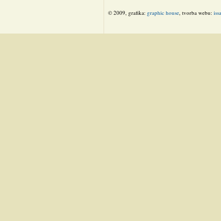
© 2009, grafika:
graphic house
, tvorba webu:
iss