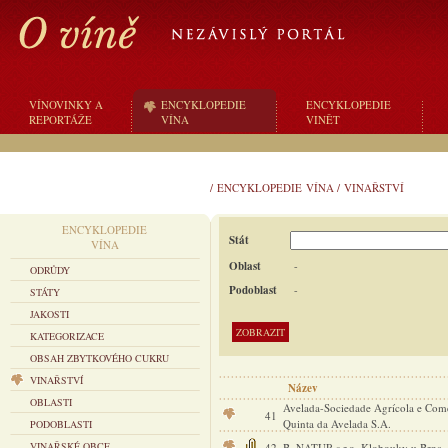
VÍNOVINKY A
ENCYKLOPEDIE
ENCYKLOPEDIE
REPORTÁŽE
VÍNA
VINĚT
/
ENCYKLOPEDIE VÍNA
/
VINAŘSTVÍ
ENCYKLOPEDIE
Stát
VÍNA
Oblast
-
ODRŮDY
Podoblast
-
STÁTY
JAKOSTI
KATEGORIZACE
OBSAH ZBYTKOVÉHO CUKRU
VINAŘSTVÍ
Název
OBLASTI
Avelada-Sociedade Agrícola e Come
41
Quinta da Avelada S.A.
PODOBLASTI
VINAŘSKÉ OBCE
42
B–NATUR s.r.o. Klobouky u Brna