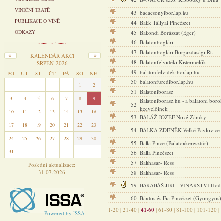
VINIČNÍ TRATĚ
43
badacsonyibor.lap.hu
PUBLIKACE O VÍNĚ
44
Bakk Tállyai Pincészet
ODKAZY
45
Bakondi Borászat (Eger)
46
Balatonboglári
47
Balatonboglári Borgazdasági Rt.
KALENDÁŘ AKCÍ
48
Balatonfelvidéki Kistermelők
SRPEN 2026
49
balatonfelvidekibor.lap.hu
PO
ÚT
ST
ČT
PÁ
SO
NE
50
balatonfuredibor.lap.hu
27
28
29
30
31
1
2
51
Balatoniborasz
3
4
5
6
7
8
9
Balatoniborasz.hu - a balatoni boro
52
kedvelőinek
10
11
12
13
14
15
16
53
BALÁŽ JOZEF Nové Zámky
17
18
19
20
21
22
23
54
BALKA ZDENĚK Velké Pavlovice
24
25
26
27
28
29
30
55
Balla Pince (Balatonkeresztúr)
31
1
2
3
4
5
6
56
Balla Pincészet
57
Balthasar- Ress
Poslední aktualizace:
31.07.2026
58
Balthasar- Ress
59
BARABÁŠ JIŘÍ - VINAŘSTVÍ Hod
60
Bárdos és Fia Pincészet (Gyöngyös)
1-20
|
21-40
|
41-60
|
61-80
|
81-100
|
101-120
|
Powered by ISSA