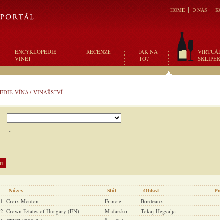
HOME
O NÁS
K
ENCYKLOPEDIE
RECENZE
JAK NA
VIRTUÁ
VINĚT
TO?
SKLÍPE
EDIE VÍNA
/
VINAŘSTVÍ
-
t
-
Název
Stát
Oblast
Po
21
Croix Mouton
Francie
Bordeaux
22
Crown Estates of Hungary (EN)
Maďarsko
Tokaj-Hegyalja