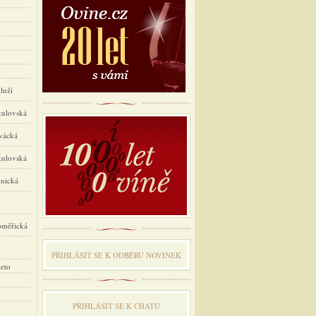
luží
ulovská
vácká
ulovská
nická
oměřická
PŘIHLÁSIT SE K ODBĔRU NOVINEK
eto
PŘIHLÁSIT SE K CHATU