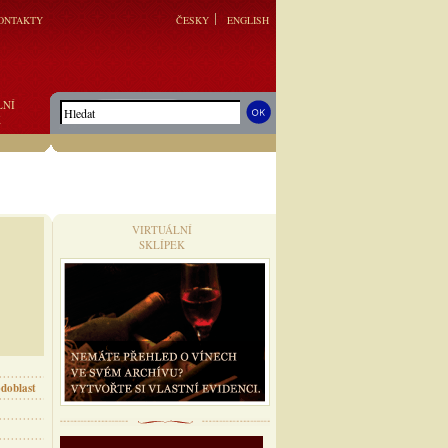
ONTAKTY
ČESKY
ENGLISH
LNÍ
K
VIRTUÁLNÍ
SKLÍPEK
doblast