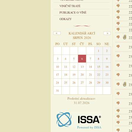
2
VINIČNÍ TRATĚ
2
2
PUBLIKACE O VÍNĚ
2
ODKAZY
2
2
KALENDÁŘ AKCÍ
SRPEN 2026
2
PO
ÚT
ST
ČT
PÁ
SO
NE
2
27
28
29
30
31
1
2
2
3
4
5
6
7
8
9
2
10
11
12
13
14
15
16
17
18
19
20
21
22
23
2
24
25
26
27
28
29
30
2
31
1
2
3
4
5
6
2
Poslední aktualizace:
31.07.2026
2
2
2
2
Powered by ISSA
2