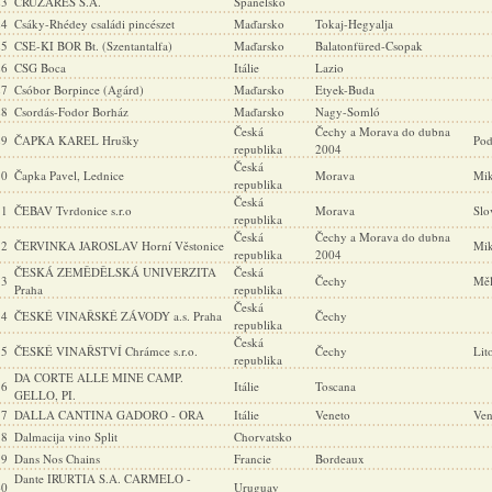
23
CRUZARES S.A.
Španělsko
24
Csáky-Rhédey családi pincészet
Maďarsko
Tokaj-Hegyalja
25
CSE-KI BOR Bt. (Szentantalfa)
Maďarsko
Balatonfüred-Csopak
26
CSG Boca
Itálie
Lazio
27
Csóbor Borpince (Agárd)
Maďarsko
Etyek-Buda
28
Csordás-Fodor Borház
Maďarsko
Nagy-Somló
Česká
Čechy a Morava do dubna
29
ČAPKA KAREL Hrušky
Pod
republika
2004
Česká
30
Čapka Pavel, Lednice
Morava
Mik
republika
Česká
31
ČEBAV Tvrdonice s.r.o
Morava
Slo
republika
Česká
Čechy a Morava do dubna
32
ČERVINKA JAROSLAV Horní Věstonice
Mik
republika
2004
ČESKÁ ZEMĚDĚLSKÁ UNIVERZITA
Česká
33
Čechy
Měl
Praha
republika
Česká
34
ČESKÉ VINAŘSKÉ ZÁVODY a.s. Praha
Čechy
republika
Česká
35
ČESKÉ VINAŘSTVÍ Chrámce s.r.o.
Čechy
Lit
republika
DA CORTE ALLE MINE CAMP.
36
Itálie
Toscana
GELLO, PI.
37
DALLA CANTINA GADORO - ORA
Itálie
Veneto
Ven
38
Dalmacija vino Split
Chorvatsko
39
Dans Nos Chains
Francie
Bordeaux
Dante IRURTIA S.A. CARMELO -
40
Uruguay