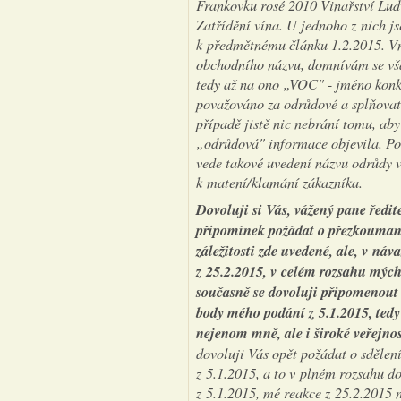
Frankovku rosé 2010 Vinařství Lud
Zatřídění vína. U jednoho z nich js
k předmětnému článku 1.2.2015. Vn
obchodního názvu, domnívám se však
tedy až na ono „VOC" - jméno konkr
považováno za odrůdové a splňovat
případě jistě nic nebrání tomu, aby
„odrůdová" informace objevila. Pok
vede takové uvedení názvu odrůdy 
k matení/klamání zákazníka.
Dovoluji si Vás, vážený pane ředit
připomínek požádat o přezkoumaní
záležitosti zde uvedené, ale, v ná
z 25.2.2015, v celém rozsahu mýc
současně se dovoluji připomenout
body mého podání z 5.1.2015, tedy 
nejenom mně, ale i široké veřejnost
dovoluji Vás opět požádat o sdělen
z 5.1.2015, a to v plném rozsahu d
z 5.1.2015, mé reakce z 25.2.2015 n