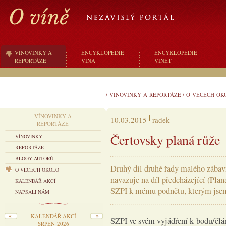
VÍNOVINKY A
ENCYKLOPEDIE
ENCYKLOPEDIE
REPORTÁŽE
VÍNA
VINĚT
/
VÍNOVINKY A REPORTÁŽE
/
O VĚCECH OK
VÍNOVINKY A
10.03.2015
radek
REPORTÁŽE
Čertovsky planá růže
VÍNOVINKY
REPORTÁŽE
BLOGY AUTORŮ
Druhý díl druhé řady malého zábav
O VĚCECH OKOLO
navazuje na díl předcházející (Plan
KALENDÁŘ AKCÍ
SZPI k mému podnětu, kterým jsem 
NAPSALI NÁM
KALENDÁŘ AKCÍ
SZPI ve svém vyjádření k bodu/čl
SRPEN 2026