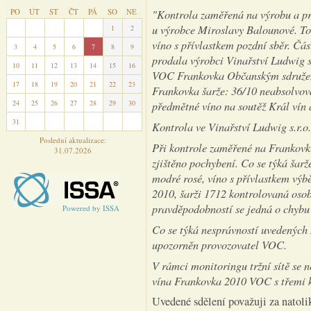
PO
ÚT
ST
ČT
PÁ
SO
NE
"Kontrola zaměřená na výrobu a pr
u výrobce Miroslavy Balounové. To
27
28
29
30
31
1
2
víno s přívlastkem pozdní sběr. Čá
3
4
5
6
7
8
9
prodala výrobci Vinařství Ludwig s.
10
11
12
13
14
15
16
VOC Frankovka Občanským sdruže
17
18
19
20
21
22
23
Frankovka šarže: 36/10 neabsolvov
24
25
26
27
28
29
30
předmětné víno na soutěž Král vín 
31
1
2
3
4
5
6
Kontrola ve Vinařství Ludwig s.r.o.
Poslední aktualizace:
Při kontrole zaměřené na Frankov
31.07.2026
zjištěno pochybení. Co se týká šarž
modré rosé, víno s přívlastkem vý
2010, šarži 1712 kontrolovaná osob
pravděpodobností se jedná o chybu 
Powered by ISSA
Co se týká nesprávností uvedenýc
upozorněn provozovatel VOC.
V rámci monitoringu tržní sítě se 
vína Frankovka 2010 VOC s třemi k
Uvedené sdělení považuji za natoli