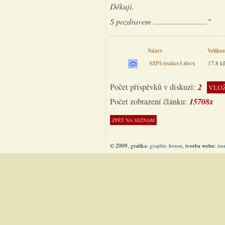
Děkuji.
S pozdravem ..........................."
Název
Veliko
SZPI-reakce3.docx
17.8 
2
Počet příspěvků v diskuzi:
VLOŽ
15708x
Počet zobrazení článku:
© 2009, grafika:
graphic house
, tvorba webu:
iss