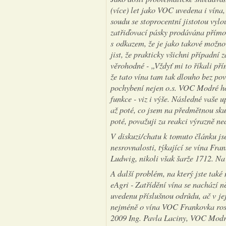
(více) let jako VOC uvedena i vína,
soudu se stoprocentní jistotou vylou
zatřiďovací pásky prodávána přímo
s odkazem, že je jako takové možn
jist, že prakticky všichni případní 
věrohodné - „Vždyť mi to říkali pří
že tato vína tam tak dlouho bez pov
pochybení nejen o.s. VOC Modré hor
funkce - viz i výše. Následné vaše 
až poté, co jsem na předmětnou skut
poté, považuji za reakci výrazně n
V diskuzi/chatu k tomuto článku js
nesrovnalosti, týkající se vína F
Ludwig, nikoli však šarže 1712. Na 
A další problém, na který jste tak
eAgri - Zatřídění vína se nachází 
uvedenu příslušnou odrůdu, ač v je
nejméně o vína VOC Frankovka ros
2009 Ing. Pavla Laciny, VOC Modr