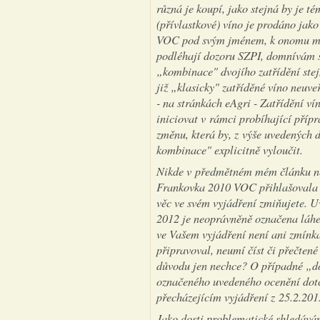
různá je koupí, jako stejná by je té
(přívlastkové) víno je prodáno ja
VOC pod svým jménem, k onomu mat
podléhají dozoru SZPI, domnívám s
„kombinace" dvojího zatřídění stej
již „klasicky" zatříděné víno neuve
- na stránkách eAgri - Zatřídění v
iniciovat v rámci probíhající příp
změnu, která by, z výše uvedených
kombinace" explicitně vyloučit.
Nikde v předmětném mém článku nen
Frankovka 2010 VOC přihlašovala 
věc ve svém vyjádření zmiňujete. Uv
2012 je neoprávněně označena láhe
ve Vašem vyjádření není ani zmínka
připravoval, neumí číst či přečten
důvodu jen nechce? O případné „do
označeného uvedeného ocenění dotč
přecházejícím vyjádření z 25.2.201
Jako dosti problematické shledává