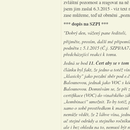
zvláštní pozornost a reagovat na ně
jsem jim zaslal 6.3.2015 - viz text 
zase můžeme, teď už obrněni „poznano
*** dopis na SZPI ***
"Dobrý den, vážený pane řediteli,
přijměte, prosím, další mé připomí
podnětu z 5.1.2015 (Č.j. SZPI/AA714
předcházející reakci k tomu.
Jedná se bod
11. Čert aby se v tom
článku byl fakt, že jedno a totéž ví
„klasicky" jako pozdní sběr pod e.
Balounovou, jednak jako VOC s kó
Balounovou. Domnívám se, že při z
certifikace (VOC) do vinařského z
„kombinaci" umožnit. To by totiž,
samo o sobě prostředkem k matení z
nemůže vědět, že 2 láhve vína, jed
ač stejné odrůdy a stejného ročníku
ale i bez ohledu na to, nemusí být n