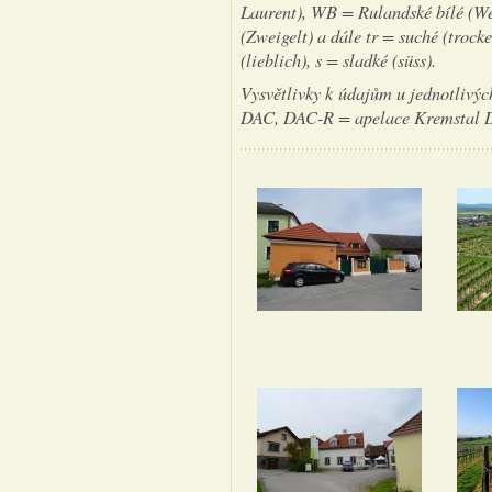
Laurent), WB = Rulandské bílé (W
(Zweigelt) a dále tr = suché (trock
(lieblich), s = sladké (süss).
Vysvětlivky k údajům u jednotlivýc
DAC, DAC-R = apelace Kremstal DA