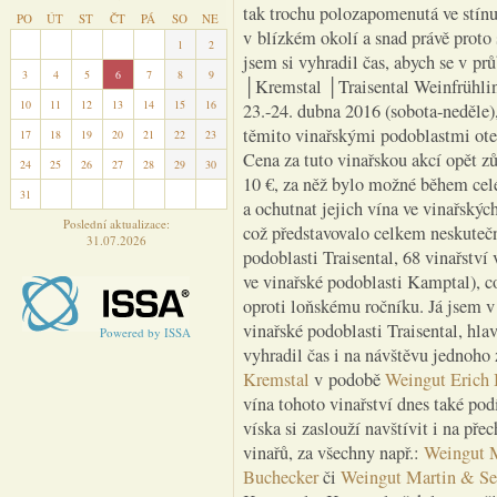
tak trochu polozapomenutá ve stínu
PO
ÚT
ST
ČT
PÁ
SO
NE
v blízkém okolí a snad právě proto
27
28
29
30
31
1
2
jsem si vyhradil čas, abych se v p
3
4
5
6
7
8
9
│Kremstal │Traisental Weinfrühlin
10
11
12
13
14
15
16
23.-24. dubna 2016 (sobota-neděle),
těmito vinařskými podoblastmi ote
17
18
19
20
21
22
23
Cena za tuto vinařskou akcí opět zů
24
25
26
27
28
29
30
10 €, za něž bylo možné během celé
31
1
2
3
4
5
6
a ochutnat jejich vína ve vinařský
Poslední aktualizace:
což představovalo celkem neskutečn
31.07.2026
podoblasti Traisental, 68 vinařství
ve vinařské podoblasti Kamptal), co
oproti loňskému ročníku. Já jsem v
vinařské podoblasti Traisental, hl
Powered by ISSA
vyhradil čas i na návštěvu jednoho
Kremstal
v podobě
Weingut Erich 
vína tohoto vinařství dnes také p
víska si zaslouží navštívit i na př
vinařů, za všechny např.:
Weingut M
Buchecker
či
Weingut Martin & Se