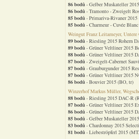
86 bodů
- Gelber Muskateller 201
86 bodů
- Tramonto - Zweigelt Ros
85 bodů
- Primariva-Rivaner 2015 
85 bodů
- Charmeur - Cuvée Blan
Weingut Franz Leitameyer, Untere O
89 bodů
- Riesling 2015 Rohern DA
89 bodů
- Grüner Veltliner 2015 B
88 bodů
- Grüner Veltliner 2015 D
87 bodů
- Zweigelt-Cabernet Sauv
87 bodů
- Grauburgunder 2015 Rese
87 bodů
- Grüner Veltliner 2015 N
86 bodů
- Bouvier 2015 (BO, tr)
Winzerhof Markus Müller, Wegschei
88 bodů
- Riesling 2015 DAC-R (RI
87 bodů
- Grüner Veltliner 2015 Ex
86 bodů
- Grüner Veltliner 2015 D
85 bodů
- Gelber Muskateller 2015
83 bodů
- Chardonnay 2015 Selecti
81 bodů
- Liebeströpferl 2015 (MT,