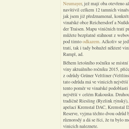
Neumayer
, jež mají oba otevřeno a
navštívil celkem 12 tamních vinařst
jak jsem již předznamenal, konkrétn
vinařské obce Reichersdorf a Nußd
der Traisen. Mapu viničních tratí pr
můžete bezplatně stáhnout z webo
pod tímto
odkazem
. Ačkoliv se je
tratí, tak i tady bohužel některé vi
Rampl, ad.
Během letošního ročníku se místní 
víny aktuálního ročníku 2015, při
z odrůdy Grüner Veltliner (Veltlín
tato odrůda má ve vinicích největší
tento poměr ve vinařské podoblast
největší v celém Rakousku. Druhou
tradičně Riesling (Ryzlink rýnský)
apelací Kremstal DAC, Kremstal D
Reserve, vyjma těchto dvou odrůd 
různorodý a dá se říci, že tu bylo 
vinicích naleznete.