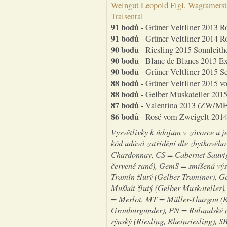
Weingut Leopold Figl, Wagramerst
Traisental
91 bodů
- Grüner Veltliner 2013 R
91 bodů
- Grüner Veltliner 2014 R
90 bodů
- Riesling 2015 Sonnleith
90 bodů
- Blanc de Blancs 2013 Ext
90 bodů
- Grüner Veltliner 2015 S
88 bodů
- Grüner Veltliner 2015 v
88 bodů
- Gelber Muskateller 2015
87 bodů
- Valentina 2013 (ZW/ME/
86 bodů
- Rosé vom Zweigelt 2014
Vysvětlivky k údajům v závorce u j
kód udává zatřídění dle zbytkovéh
Chardonnay, CS = Cabernet Sauvign
červené rané), GemS = smíšená výs
Tramín žlutý (Gelber Traminer), 
Muškát žlutý (Gelber Muskateller),
= Merlot, MT = Müller-Thurgau (R
Grauburgunder), PN = Rulandské m
rýnský (Riesling, Rheinriesling), 