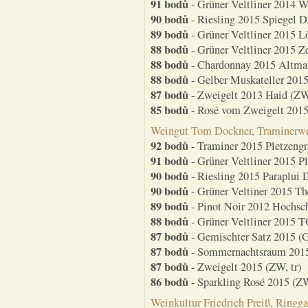
91 bodů
- Grüner Veltliner 2014 
90 bodů
- Riesling 2015 Spiegel D
89 bodů
- Grüner Veltliner 2015 L
88 bodů
- Grüner Veltliner 2015 Z
88 bodů
- Chardonnay 2015 Altman
88 bodů
- Gelber Muskateller 2015
87 bodů
- Zweigelt 2013 Haid (ZW,
85 bodů
- Rosé vom Zweigelt 2015
Weingut Tom Dockner, Traminerweg
92 bodů
- Traminer 2015 Pletzengr
91 bodů
- Grüner Veltliner 2015 P
90 bodů
- Riesling 2015 Paraplui D
90 bodů
- Grüner Veltiner 2015 Th
89 bodů
- Pinot Noir 2012 Hochsch
88 bodů
- Grüner Veltliner 2015 
87 bodů
- Gemischter Satz 2015 (G
87 bodů
- Sommernachtsraum 2015
87 bodů
- Zweigelt 2015 (ZW, tr)
86 bodů
- Sparkling Rosé 2015 (Z
Weinkultur Friedrich Preiß, Ringga