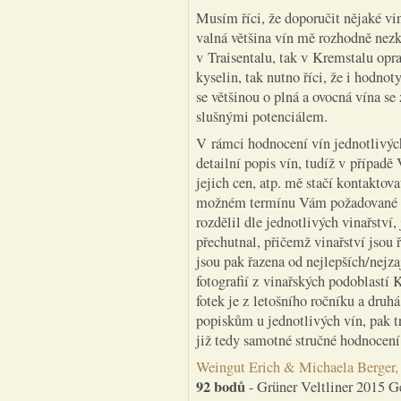
Musím říci, že doporučit nějaké vi
valná většina vín mě rozhodně nezk
v Traisentalu, tak v Kremstalu opr
kyselin, tak nutno říci, že i hodno
se většinou o plná a ovocná vína s
slušnými potenciálem.
V rámci hodnocení vín jednotlivýc
detailní popis vín, tudíž v případě
jejich cen, atp. mě stačí kontaktov
možném termínu Vám požadované i
rozdělil dle jednotlivých vinařství,
přechutnal, přičemž vinařství jsou ř
jsou pak řazena od nejlepších/nejza
fotografií z vinařských podoblastí 
fotek je z letošního ročníku a druh
popiskům u jednotlivých vín, pak t
již tedy samotné stručné hodnocení
Weingut Erich & Michaela Berger,
92 bodů
- Grüner Veltliner 2015 G