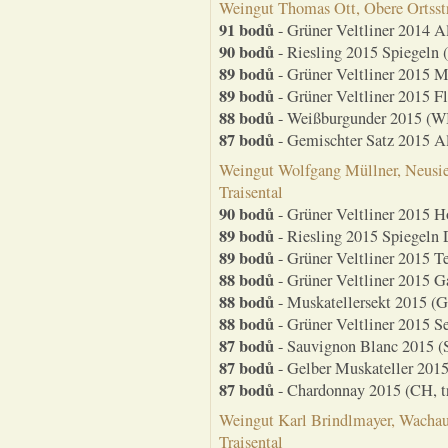
Weingut Thomas Ott, Obere Ortsstr
91 bodů
- Grüner Veltliner 2014 A
90 bodů
- Riesling 2015 Spiegeln (
89 bodů
- Grüner Veltliner 2015 M
89 bodů
- Grüner Veltliner 2015 F
88 bodů
- Weißburgunder 2015 (WB
87 bodů
- Gemischter Satz 2015 Al
Weingut Wolfgang Müllner, Neusied
Traisental
90 bodů
- Grüner Veltliner 2015 
89 bodů
- Riesling 2015 Spiegeln 
89 bodů
- Grüner Veltliner 2015 T
88 bodů
- Grüner Veltliner 2015 G
88 bodů
- Muskatellersekt 2015 (G
88 bodů
- Grüner Veltliner 2015 S
87 bodů
- Sauvignon Blanc 2015 (S
87 bodů
- Gelber Muskateller 2015
87 bodů
- Chardonnay 2015 (CH, t
Weingut Karl Brindlmayer, Wachau
Traisental