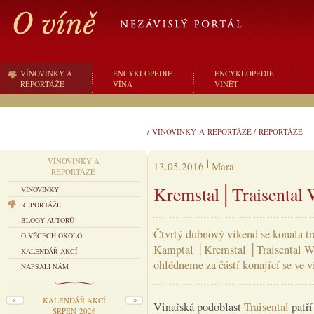
VÍNOVINKY A
ENCYKLOPEDIE
ENCYKLOPEDIE
REPORTÁŽE
VÍNA
VINĚT
/
VÍNOVINKY A REPORTÁŽE
/
REPORTÁŽE
VÍNOVINKY A
13.05.2016
Mara
REPORTÁŽE
Kremstal│Traisental 
VÍNOVINKY
REPORTÁŽE
BLOGY AUTORŮ
Čtvrtý dubnový víkend se konala tr
O VĚCECH OKOLO
Kamptal │Kremstal │Traisental Wei
KALENDÁŘ AKCÍ
ohlédneme za částí konající se ve 
NAPSALI NÁM
KALENDÁŘ AKCÍ
Vinařská podoblast
Traisental
patří
SRPEN 2026