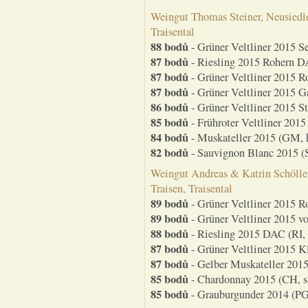
Weingut Thomas Steiner, Neusiedle
Traisental
88 bodů
- Grüner Veltliner 2015 S
87 bodů
- Riesling 2015 Rohern DA
87 bodů
- Grüner Veltliner 2015 R
87 bodů
- Grüner Veltliner 2015 G
86 bodů
- Grüner Veltliner 2015 S
85 bodů
- Frühroter Veltliner 2015 
84 bodů
- Muskateller 2015 (GM, 
82 bodů
- Sauvignon Blanc 2015 (S
Weingut Andreas & Katrin Schölle
Traisen, Traisental
89 bodů
- Grüner Veltliner 2015 R
89 bodů
- Grüner Veltliner 2015 v
88 bodů
- Riesling 2015 DAC (RI, 
87 bodů
- Grüner Veltliner 2015 K
87 bodů
- Gelber Muskateller 2015
85 bodů
- Chardonnay 2015 (CH, s
85 bodů
- Grauburgunder 2014 (PG,