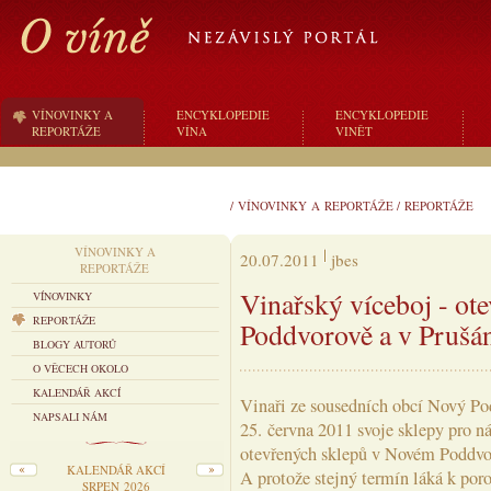
VÍNOVINKY A
ENCYKLOPEDIE
ENCYKLOPEDIE
REPORTÁŽE
VÍNA
VINĚT
/
VÍNOVINKY A REPORTÁŽE
/
REPORTÁŽE
VÍNOVINKY A
20.07.2011
jbes
REPORTÁŽE
Vinařský víceboj - ot
VÍNOVINKY
REPORTÁŽE
Poddvorově a v Prušá
BLOGY AUTORŮ
O VĚCECH OKOLO
KALENDÁŘ AKCÍ
Vinaři ze sousedních obcí Nový Pod
NAPSALI NÁM
25. června 2011 svoje sklepy pro n
otevřených sklepů v Novém Poddvo
KALENDÁŘ AKCÍ
A protože stejný termín láká k poro
SRPEN 2026