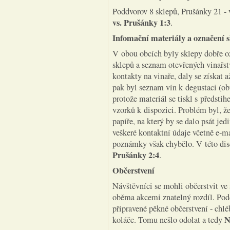
Poddvorov 8 sklepů, Prušánky 21 - 
vs. Prušánky 1:3
.
Infomační materiály a označení 
V obou obcích byly sklepy dobře 
sklepů a seznam otevřených vinařst
kontakty na vinaře, daly se získat 
pak byl seznam vín k degustaci (ob
protože materiál se tiskl s předstih
vzorků k dispozici. Problém byl, ž
papíře, na který by se dalo psát je
veškeré kontaktní údaje včetně e-m
poznámky však chybělo. V této dis
Prušánky 2:4
.
Občerstvení
Návštěvníci se mohli občerstvit ve
oběma akcemi znatelný rozdíl. Pod
připravené pěkné občerstvení - chl
N
koláče. Tomu nešlo odolat a tedy