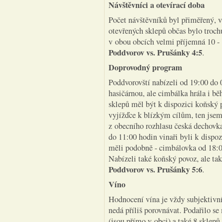
Návštěvníci a otevírací doba
Počet návštěvníků byl přiměřený,
otevřených sklepů občas bylo trochu 
v obou obcích velmi příjemná 10 - 
Poddvorov vs. Prušánky 4:5
.
Doprovodný program
Poddvorovští nabízeli od 19:00 do
hasičárnou, ale cimbálka hrála i b
sklepů měl být k dispozici koňský 
vyjížďce k blízkým cílům, ten jsem
z obecního rozhlasu česká dechovka 
do 11:00 hodin vinaři byli k dispoz
měli podobně - cimbálovka od 18:00
Nabízeli také koňský povoz, ale ta
Poddvorov vs. Prušánky 5:6
.
Víno
Hodnocení vína je vždy subjektivní 
nedá příliš porovnávat. Podařilo s
(jsou přímo v obci) a také 8 sklepů