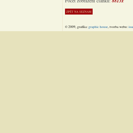
8813x
Počet zobrazení článku:
© 2009, grafika:
graphic house
, tvorba webu:
iss