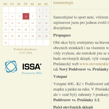
terminologii.
PO
ÚT
ST
ČT
PÁ
SO
NE
27
28
29
30
31
1
2
Samozřejmě to sport není, vítězem 
3
4
5
6
7
8
9
zajímavost jsem pro jednou zvolil 
10
11
12
13
14
15
16
disciplínou
17
18
19
20
21
22
23
Propagace
24
25
26
27
28
29
30
Obě akce byly uveřejněny na hlavn
31
1
2
3
4
5
6
obecních stránkách i na vlastním w
Poslední aktualizace:
vždy zvykem, ale tentokrát jste se 
31.07.2026
bude otevřených sklepů, výši vstup
Prušánecký web
www.otevreneskle
Nový Poddvorov vs. Prušánky
tak
Powered by ISSA
Vstupné
Vstupné 400,- Kč v Poddvorově zahr
mapku a pásku na ruku. V Prušánkác
ale v ceně byly zahrnuty 3 poukaz
Poddvorov vs. Prušánky 1:2
.
Počet otevřených sklepů