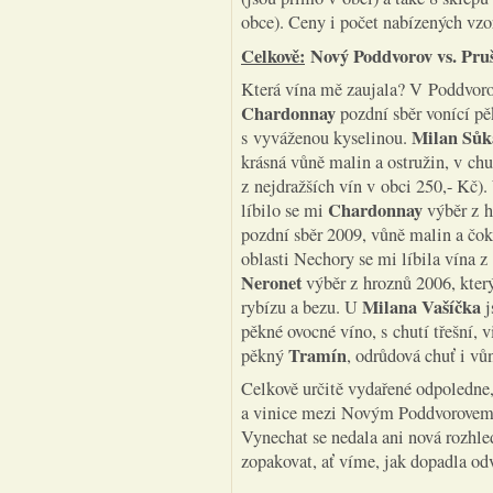
obce). Ceny i počet nabízených vzo
Celkově:
Nový Poddvorov vs. Pru
Která vína mě zaujala? V Poddvoro
Chardonnay
pozdní sběr vonící pěk
Milan Sůk
s vyváženou kyselinou.
krásná vůně malin a ostružin, v chut
z nejdražších vín v obci 250,- Kč).
Chardonnay
líbilo se mi
výběr z h
pozdní sběr 2009, vůně malin a čoko
oblasti Nechory se mi líbila vína z
Neronet
výběr z hroznů 2006, kter
Milana Vašíčka
rybízu a bezu. U
j
pěkné ovocné víno, s chutí třešní, v
Tramín
pěkný
, odrůdová chuť i vůn
Celkově určitě vydařené odpoledne,
a vinice mezi Novým Poddvorovem 
Vynechat se nedala ani nová rozhle
zopakovat, ať víme, jak dopadla odv