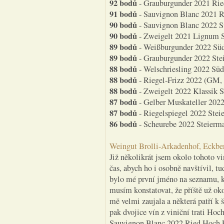
92 bodů
- Grauburgunder 2021 Ried
91 bodů
- Sauvignon Blanc 2021 Ri
90 bodů
- Sauvignon Blanc 2022 Sü
90 bodů
- Zweigelt 2021 Lignum S
89 bodů
- Weißburgunder 2022 Süd
89 bodů
- Grauburgunder 2022 Stei
88 bodů
- Welschriesling 2022 Süd
88 bodů
- Riegel-Frizz 2022 (GM, 
88 bodů
- Zweigelt 2022 Klassik S
87 bodů
- Gelber Muskateller 2022
87 bodů
- Riegelspiegel 2022 Ste
86 bodů
- Scheurebe 2022 Steierma
Weingut Brolli-Arkadenhof, Eckbe
Již několikrát jsem okolo tohoto vi
čas, abych ho i osobně navštívil, tu
bylo mé první jméno na seznamu, kt
musím konstatovat, že příště už oko
mě velmi zaujala a některá patří k 
pak dvojice vín z viniční trati Ho
Sauvignon Blanc 2022 Ried Hoch Pö