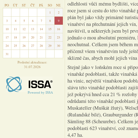
odlehlosti vůči mému bydlišti, víc
PO
ÚT
ST
ČT
PÁ
SO
NE
roce jsem si cestu do této vinařské
27
28
29
30
31
1
2
plán byl jako vždy primárně turisti
3
4
5
6
7
8
9
vinařství na přechutnání jejich vín
10
11
12
13
14
15
16
navštívil, u některých jsem byl prv
jednalo o mou absolutní premiéru,
17
18
19
20
21
22
23
neochutnal. Celkem jsem během méh
24
25
26
27
28
29
30
přičemž všem vinařstvím tedy ještě
31
1
2
3
4
5
6
sklizně čas, abych mohl jejich vína
Poslední aktualizace:
Stejně jako v loňském roce si při
31.07.2026
vinařské podoblasti, takže vinařsk
ha vinic, největší vinařskou podob
slávu této vinařské podoblasti zaj
Powered by ISSA
jež pokrývá hned cca 21 % rozlohy 
odrůdami této vinařské podoblasti 
Muskateller (Muškát žlutý), Welsc
(Rulandské bílé), Grauburgunder (R
Sämling 88 (Scheurebe). Celkem je 
podoblasti 623 vinařství, což znam
4,47 ha.