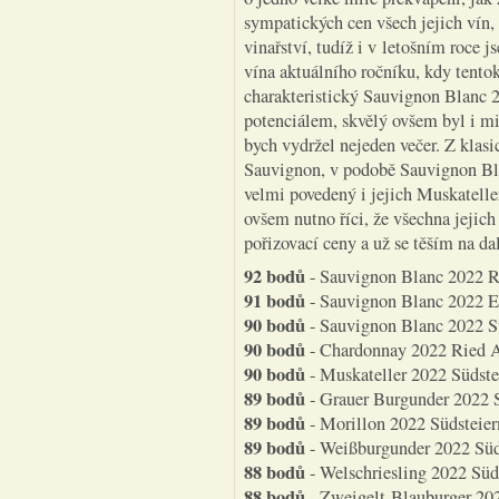
sympatických cen všech jejich vín,
vinařství, tudíž i v letošním roce j
vína aktuálního ročníku, kdy tento
charakteristický Sauvignon Blanc
potenciálem, skvělý ovšem byl i m
bych vydržel nejeden večer. Z klas
Sauvignon, v podobě Sauvignon Bla
velmi povedený i jejich Muskatelle
ovšem nutno říci, že všechna jejic
pořizovací ceny a už se těším na da
92 bodů
- Sauvignon Blanc 2022 Ri
91 bodů
- Sauvignon Blanc 2022 Ei
90 bodů
- Sauvignon Blanc 2022 Sü
90 bodů
- Chardonnay 2022 Ried A
90 bodů
- Muskateller 2022 Südste
89 bodů
- Grauer Burgunder 2022 S
89 bodů
- Morillon 2022 Südsteier
89 bodů
- Weißburgunder 2022 Süd
88 bodů
- Welschriesling 2022 Süd
88 bodů
- Zweigelt-Blauburger 20