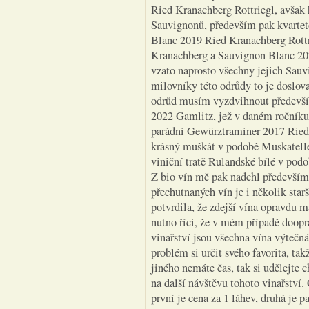
Ried Kranachberg Rottriegl, avšak 
Sauvignonů, především pak kvarte
Blanc 2019 Ried Kranachberg Rott
Kranachberg a Sauvignon Blanc 20
vzato naprosto všechny jejich Sauvi
milovníky této odrůdy to je doslov
odrůd musím vyzdvihnout především
2022 Gamlitz, jež v daném ročníku j
parádní Gewürztraminer 2017 Ried
krásný muškát v podobě Muskatelle
viniční tratě Rulandské bílé v po
Z bio vín mě pak nadchl především
přechutnaných vín je i několik star
potvrdila, že zdejší vína opravdu m
nutno říci, že v mém případě doopra
vinařství jsou všechna vína výtečná
problém si určit svého favorita, tak
jiného nemáte čas, tak si udělejte c
na další návštěvu tohoto vinařství.
první je cena za 1 láhev, druhá je p