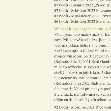
87 bodů
- Bronner 2022 „PiWi" (BR
87 bodů
- Schilcher 2022 Frizzante
87 bodů
- Muskateller 2022 Frizza
86 bodů
- Schilcher 2022 Steierma
Weinhof Riegelnegg Stammhaus, S
Vloni jsem toto malé vinařství lež
navštívil poprvé a odcházel jsem je
více než pěkná, tudíž i v letošním 
z níž jsem opět odcházel velmi spo
dvojice vín Morillon (Chardonnay
(Rulandské šedé) 2021 Ried Gamlitz
mladá a rozhodně se vyplatí s jejic
skvělý především jejich krásně cha
Südsteiermark, následované duem 
(Rulandské bílé) 2022 Südsteierma
Steiermark. Velmi příjemným pře
Steiermark, jež milovníci červenýc
těším na další ročníky vín tohoto vi
92 bodů
- Morillon 2021 Ried Gaml