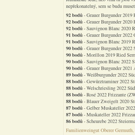
nepřekonatelný, sem se budu muset 
92 bodů
- Grauer Burgunder 2019 R
92 bodů
- Grauer Burgunder 2020 R
92 bodů
- Sauvignon Blanc 2020 Ri
91 bodů
- Grauer Burgunder 2022 G
91 bodů
- Sauvignon Blanc 2019 Ri
90 bodů
- Grauer Burgunder 2022 S
90 bodů
- Morillon 2019 Ried Sern
90 bodů
- Sauvignon Blanc 2022 St
90 bodů
- Grauer Burgunder 2021 Au
89 bodů
- Weißburgunder 2022 Süd
88 bodů
- Gewürztraminer 2022 St
88 bodů
- Welschriesling 2022 Süd
88 bodů
- Rosé 2022 Frizzante (ZW
88 bodů
- Blauer Zweigelt 2020 St
87 bodů
- Gelber Muskateller 2022
87 bodů
- Muskateller 2022 Frizza
86 bodů
- Scheurebe 2022 Steierma
Familienweingut Oberer Germuth, 