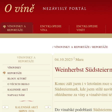
VÍNOVINKY A
ENCYKLOPEDIE
ENCYKLOPEDIE
REPORTÁŽE
VÍNA
VINĚT
/
VÍNOVINKY A REPORTÁŽE
/
REPORTÁŽE
VÍNOVINKY A
04.10.2023
Mara
REPORTÁŽE
Weinherbst Südsteier
VÍNOVINKY
REPORTÁŽE
BLOGY AUTORŮ
Konec září jsem i v letošním roce s
O VĚCECH OKOLO
Südsteiermark, kde jsem stihl navšt
KALENDÁŘ AKCÍ
ohlédneme za víny a vinařstvími té
NAPSALI NÁM
KALENDÁŘ AKCÍ
Do vinařské podoblasti
Südsteierm
SRPEN 2026