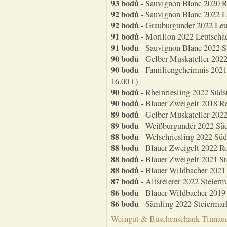
93 bodů
- Sauvignon Blanc 2020 Ri
92 bodů
- Sauvignon Blanc 2022 Le
92 bodů
- Grauburgunder 2022 Leut
91 bodů
- Morillon 2022 Leutschac
91 bodů
- Sauvignon Blanc 2022 Sü
90 bodů
- Gelber Muskateller 2022
90 bodů
- Familiengeheimnis 2021 
16.00 €)
90 bodů
- Rheinriesling 2022 Südst
90 bodů
- Blauer Zweigelt 2018 Re
89 bodů
- Gelber Muskateller 2022
89 bodů
- Weißburgunder 2022 Süd
88 bodů
- Welschriesling 2022 Süd
88 bodů
- Blauer Zweigelt 2022 Ro
88 bodů
- Blauer Zweigelt 2021 St
88 bodů
- Blauer Wildbacher 2021 
87 bodů
- Altsteierer 2022 Steier
86 bodů
- Blauer Wildbacher 2019 
86 bodů
- Sämling 2022 Steiermark
Weingut & Buschenschank Tinnauer