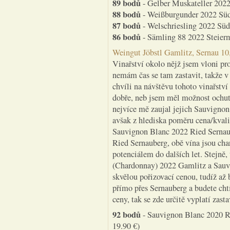
89 bodů
- Gelber Muskateller 2022
88 bodů
- Weißburgunder 2022 Süd
87 bodů
- Welschriesling 2022 Süd
86 bodů
- Sämling 88 2022 Steierm
Weingut Jöbstl Gamlitz, Sernau 1
Vinařství okolo nějž jsem vloni pro
nemám čas se tam zastavit, takže v
chvíli na návštěvu tohoto vinařství
dobře, neb jsem měl možnost ochut
nejvíce mě zaujal jejich Sauvigno
avšak z hlediska poměru cena/kval
Sauvignon Blanc 2022 Ried Sernau
Ried Sernauberg, obě vína jsou cha
potenciálem do dalších let. Stejně,
(Chardonnay) 2022 Gamlitz a Sauvi
skvělou pořizovací cenou, tudíž až 
přímo přes Sernauberg a budete cht
ceny, tak se zde určitě vyplatí zasta
92 bodů
- Sauvignon Blanc 2020 Ri
19.90 €)