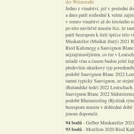
der Weinstraße
Jedno z vinařství, jež v poslední d
a dnes patří rozhodně k velmi zají
v tomto vinařství až do letošního r
po této návštěvě musím říci, že ta
patří bezesporu k širší špičce této 
Muskateller (Muškát žlutý) 2021 
Ried Kaltenegg a Sauvignon Blanc
nejzajímavějšímu, co lze v Leutsch
mladá vína a časem budou ještě le
především ukázkový typ povedeného
podobě Sauvignon Blanc 2022 Leut
tamní typický Sauvignon, ze stejn
(Rulandské šedé) 2022 Leutschach. Z
Sauvignon Blanc 2022 Südsteiermark
podobě Rheinriesling (Ryzlink rýns
bezesporu musím v dohledné době v
jenom doporučit.
94 bodů
- Gelber Muskateller 2021
93 bodů
- Morillon 2020 Ried Kalt