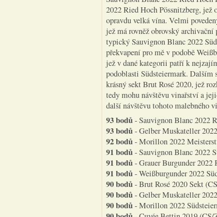
2022 Ried Hoch Pössnitzberg, jež ob
opravdu velká vína. Velmi poveden
jež má rovněž obrovský archivační 
typický Sauvignon Blanc 2022 Süds
překvapení pro mě v podobě Weißbu
jež v dané kategorii patří k nejzaj
podoblasti Südsteiermark. Dalším
krásný sekt Brut Rosé 2020, jež ro
tedy mohu návštěvu vinařství a jej
další návštěvu tohoto malebného vi
93 bodů
- Sauvignon Blanc 2022 Ri
93 bodů
- Gelber Muskateller 2022
92 bodů
- Morillon 2022 Meisterst
91 bodů
- Sauvignon Blanc 2022 Sü
91 bodů
- Grauer Burgunder 2022 R
91 bodů
- Weißburgunder 2022 Süd
90 bodů
- Brut Rosé 2020 Sekt (CS
90 bodů
- Gelber Muskateller 2022
90 bodů
- Morillon 2022 Südsteier
90 bodů
- Cuvée Bettin 2019 (CS/Z