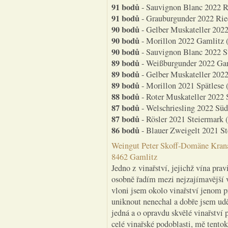
91 bodů
- Sauvignon Blanc 2022 Ri
91 bodů
- Grauburgunder 2022 Ried
90 bodů
- Gelber Muskateller 2022
90 bodů
- Morillon 2022 Gamlitz (
90 bodů
- Sauvignon Blanc 2022 Sü
89 bodů
- Weißburgunder 2022 Gam
89 bodů
- Gelber Muskateller 2022
89 bodů
- Morillon 2021 Spätlese 
88 bodů
- Roter Muskateller 2022 
87 bodů
- Welschriesling 2022 Süd
87 bodů
- Rösler 2021 Steiermark (
86 bodů
- Blauer Zweigelt 2021 St
Weingut Peter Skoff-Domäne Krana
8462 Gamlitz
Jedno z vinařství, jejichž vína pr
osobně řadím mezi nejzajímavější v
vloni jsem okolo vinařství jenom pr
uniknout nenechal a dobře jsem udě
jedná a o opravdu skvělé vinařství 
celé vinařské podoblasti, mě tentok