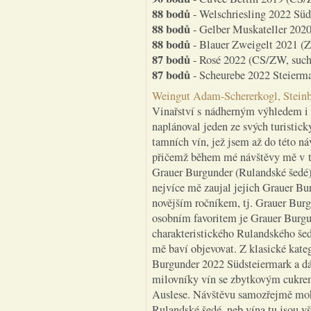
88 bodů
- Welschriesling 2022 Süd
88 bodů
- Gelber Muskateller 2020 
88 bodů
- Blauer Zweigelt 2021 (Z
87 bodů
- Rosé 2022 (CS/ZW, suché
87 bodů
- Scheurebe 2022 Steierma
Weingut Adam-Schererkogl, Stein
Vinařství s nádherným výhledem i 
naplánoval jeden ze svých turistic
tamních vín, jež jsem až do této n
přičemž během mé návštěvy mě v to
Grauer Burgunder (Rulandské šedé),
nejvíce mě zaujal jejich Grauer B
novějším ročníkem, tj. Grauer Bu
osobním favoritem je Grauer Burgu
charakteristického Rulandského šed
mě baví objevovat. Z klasické kate
Burgunder 2022 Südsteiermark a dá
milovníky vín se zbytkovým cukre
Auslese. Návštěvu samozřejmě moh
Rulandské šedé, neb vína tu jsou v