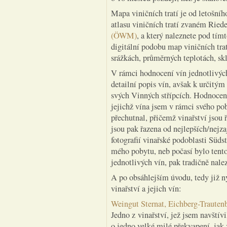
Mapa viničních tratí je od letošníh
atlasu viničních tratí zvaném Ried
(ÖWM)
, a který naleznete pod tím
digitální podobu map viničních trat
srážkách, průměrných teplotách, sk
V rámci hodnocení vín jednotlivýc
detailní popis vín, avšak k určitý
svých Vinných střípcích. Hodnocení 
jejichž vína jsem v rámci svého po
přechutnal, přičemž vinařství jsou ř
jsou pak řazena od nejlepších/nejza
fotografií vinařské podoblasti Süd
mého pobytu, neb počasí bylo tento
jednotlivých vín, pak tradičně nale
A po obsáhlejším úvodu, tedy již 
vinařství a jejich vín:
Weingut Sternat, Eichberg-Trauten
Jedno z vinařství, jež jsem navštív
o jedno velké milé překvapení, jak 