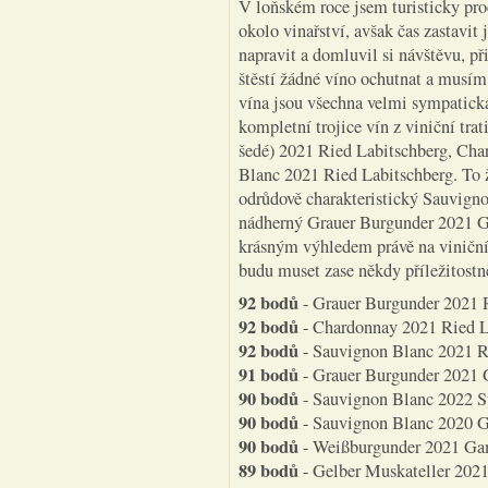
V loňském roce jsem turisticky proc
okolo vinařství, avšak čas zastavit
napravit a domluvil si návštěvu, p
štěstí žádné víno ochutnat a musím 
vína jsou všechna velmi sympatická
kompletní trojice vín z viniční tra
šedé) 2021 Ried Labitschberg, Ch
Blanc 2021 Ried Labitschberg. To ž
odrůdově charakteristický Sauvign
nádherný Grauer Burgunder 2021 Ga
krásným výhledem právě na viniční t
budu muset zase někdy příležitostně
92 bodů
- Grauer Burgunder 2021 R
92 bodů
- Chardonnay 2021 Ried La
92 bodů
- Sauvignon Blanc 2021 Ri
91 bodů
- Grauer Burgunder 2021 
90 bodů
- Sauvignon Blanc 2022 Sü
90 bodů
- Sauvignon Blanc 2020 Ga
90 bodů
- Weißburgunder 2021 Gam
89 bodů
- Gelber Muskateller 2021