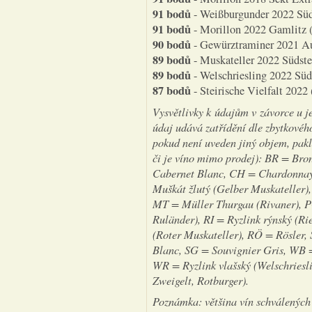
91 bodů
- Weißburgunder 2022 Süds
91 bodů
- Morillon 2022 Gamlitz (
90 bodů
- Gewürztraminer 2021 Aus
89 bodů
- Muskateller 2022 Südste
89 bodů
- Welschriesling 2022 Süds
87 bodů
- Steirische Vielfalt 202
Vysvětlivky k údajům v závorce u j
údaj udává zatřídění dle zbytkového
pokud není uveden jiný objem, pak
či je víno mimo prodej): BR = Bro
Cabernet Blanc, CH = Chardonnay
Muškát žlutý (Gelber Muskateller
MT = Müller Thurgau (Rivaner), P
Ruländer), RI = Ryzlink rýnský (Ri
(Roter Muskateller), RÖ = Rösler,
Blanc, SG = Souvignier Gris, WB =
WR = Ryzlink vlašský (Welschriesl
Zweigelt, Rotburger).
Poznámka: většina vín schválených