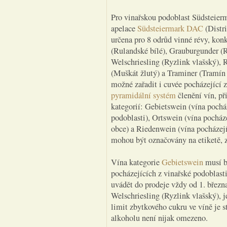
Pro vinařskou podoblast Südsteierm
apelace
Südsteiermark DAC
(Distri
určena pro 8 odrůd vinné révy, ko
(Rulandské bílé), Grauburgunder (
Welschriesling (Ryzlink vlašský), 
(Muškát žlutý) a Traminer (Tramín 
možné zařadit i cuvée pocházející 
pyramidální systém
členění vín, p
kategorií: Gebietswein (vína pocház
podoblasti), Ortswein (vína pocháze
obce) a Riedenwein (vína pocházejíc
mohou být označovány na etiketě, 
Vína kategorie
Gebietswein
musí b
pocházejících z vinařské podoblast
uvádět do prodeje vždy od 1. březn
Welschriesling (Ryzlink vlašský),
limit zbytkového cukru ve víně je s
alkoholu není nijak omezeno.