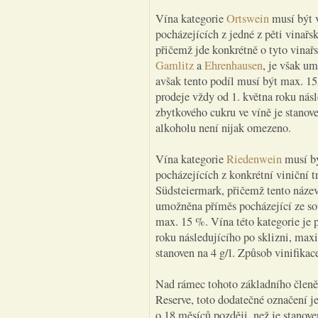
Vína kategorie
Ortswein
musí být v
pocházejících z jedné z pěti vinařs
přičemž jde konkrétně o tyto vinař
Gamlitz
a
Ehrenhausen
, je však u
avšak tento podíl musí být max. 15
prodeje vždy od 1. května roku nás
zbytkového cukru ve víně je stanove
alkoholu není nijak omezeno.
Vína kategorie
Riedenwein
musí bý
pocházejících z konkrétní viniční tr
Südsteiermark, přičemž tento název 
umožněna příměs pocházející ze sou
max. 15 %. Vína této kategorie je 
roku následujícího po sklizni, max
stanoven na 4 g/l. Způsob vinifika
Nad rámec tohoto základního členěn
Reserve, toto dodatečné označení j
o 18 měsíců později, než je stanove