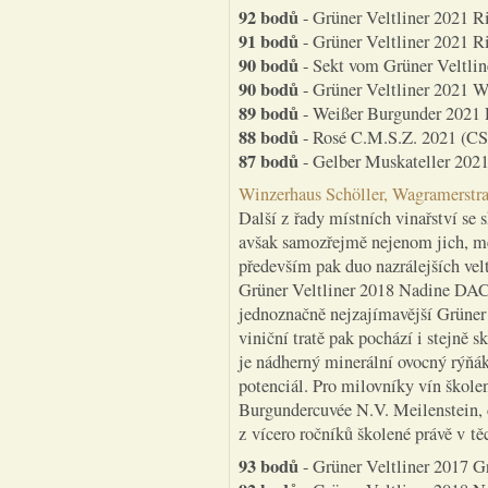
92 bodů
- Grüner Veltliner 2021 R
91 bodů
- Grüner Veltliner 2021 R
90 bodů
- Sekt vom Grüner Veltlin
90 bodů
- Grüner Veltliner 2021 W
89 bodů
- Weißer Burgunder 2021 R
88 bodů
- Rosé C.M.S.Z. 2021 (CS
87 bodů
- Gelber Muskateller 2021
Winzerhaus Schöller, Wagramerstr
Další z řady místních vinařství se 
avšak samozřejmě nejenom jich, mě t
především pak duo nazrálejších vel
Grüner Veltliner 2018 Nadine DAC 
jednoznačně nejzajímavější Grüner
viniční tratě pak pochází i stejně
je nádherný minerální ovocný rýňák
potenciál. Pro milovníky vín škole
Burgundercuvée N.V. Meilenstein,
z vícero ročníků školené právě v tě
93 bodů
- Grüner Veltliner 2017 Gr