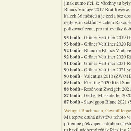
jinak nutno říci, že všechny tu byl
Blancs Vintage 2017 Brut Reserve, 
kalech 36 měsíců a je zcela bez dos
nejlepším sektům v celém Rakousku
pořizovací cenu, pro milovníky do
93 bodů
- Grüner Veltliner 2019 Gr
93 bodů
- Grüner Veltliner 2020 R
92 bodů
- Blanc de Blancs Vintage
92 bodů
- Grüner Veltliner 2020 R
91 bodů
- Grüner Veltliner 2021 R
90 bodů
- Grüner Veltliner 2021 v
90 bodů
- Valentina 2018 (ZW/ME/
89 bodů
- Riesling 2020 Ried Sonnl
88 bodů
- Rosé vom Zweigelt 2021 
87 bodů
- Gelber Muskateller 2020 
87 bodů
- Sauvignon Blanc 2021 (SB
Weingut Brachmann, Geymüllergas
Má teprve druhá návštěva tohoto vi
příjemně překvapen a druhou návště
tu bavil nádherný rýňák Riesling 20