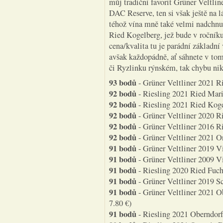
můj tradiční favorit Grüner Veltli
DAC Reserve, ten si však ještě na 
téhož vína mně také velmi nadchnu
Ried Kogelberg, jež bude v ročníku
cena/kvalita tu je parádní základn
avšak každopádně, ať sáhnete v to
či Ryzlinku rýnském, tak chybu nik
93 bodů
- Grüner Veltliner 2021 R
92 bodů
- Riesling 2021 Ried Marie
92 bodů
- Riesling 2021 Ried Koge
92 bodů
- Grüner Veltliner 2020 R
92 bodů
- Grüner Veltliner 2016 R
92 bodů
- Grüner Veltliner 2021 O
91 bodů
- Grüner Veltliner 2019 V
91 bodů
- Grüner Veltliner 2009 V
91 bodů
- Riesling 2020 Ried Fuch
91 bodů
- Grüner Veltliner 2019 Sc
91 bodů
- Grüner Veltliner 2021 O
7.80 €)
91 bodů
- Riesling 2021 Oberndorf 