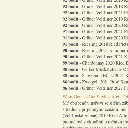
92 bodů
- Grüner Veltliner 2020 R
92 bodů
- Grüner Veltliner 2018 R
92 bodů
- Grüner Veltliner 2021 R
92 bodů
- Grüner Veltliner 2019 R
92 bodů
- Grüner Veltliner 2020 R
91 bodů
- Grüner Veltliner 2021 R
91 bodů
- Grüner Veltliner 2020 R
91 bodů
- Riesling 2018 Ried Pletz
90 bodů
- Riesling 2021 Kammerlin
90 bodů
- Grüner Veltliner 2021 K
89 bodů
- Chardonnay 2020 Ried Br
88 bodů
- Gelber Muskateller 2021
88 bodů
- Sauvignon Blanc 2021 Ka
86 bodů
- Zweigelt 2021 Rosé Kamm
86 bodů
- Grüner Veltliner 2021 Flo
Wein-Genuss-Gut Siedler Alex., Ob
Mé oblíbené vinařství se širším zá
s tradičně příjemnými cenami, mě t
(Veltlínské zelené) 2019 Ried Alt
pro mě byl z aktuálního ročníku jin