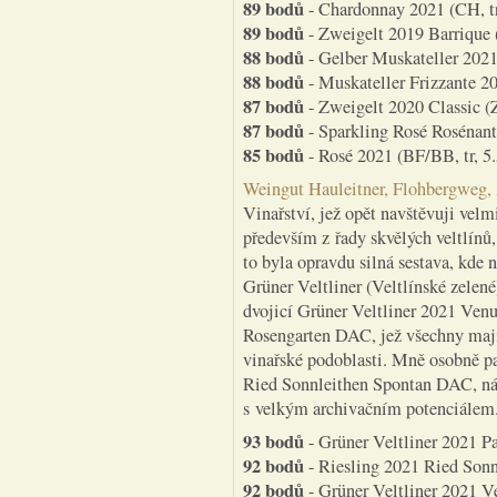
89 bodů
- Chardonnay 2021 (CH, tr
89 bodů
- Zweigelt 2019 Barrique (
88 bodů
- Gelber Muskateller 2021 
88 bodů
- Muskateller Frizzante 20
87 bodů
- Zweigelt 2020 Classic (Z
87 bodů
- Sparkling Rosé Rosénant
85 bodů
- Rosé 2021 (BF/BB, tr, 5.
Weingut Hauleitner, Flohbergweg,
Vinařství, jež opět navštěvuji velm
především z řady skvělých veltlínů
to byla opravdu silná sestava, kde 
Grüner Veltliner (Veltlínské zelen
dvojicí Grüner Veltliner 2021 Ven
Rosengarten DAC, jež všechny mají 
vinařské podoblasti. Mně osobně pa
Ried Sonnleithen Spontan DAC, ná
s velkým archivačním potenciálem
93 bodů
- Grüner Veltliner 2021 Pa
92 bodů
- Riesling 2021 Ried Sonn
92 bodů
- Grüner Veltliner 2021 V