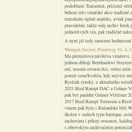
podoblasti Traisental, přičemž větš
během této vinařské akce tradičně n
tentokráte úplně nepřálo, avšak jin
pravidelně, takže můj archiv fotek
jednotlivých vín, pak tradičně nale
A nyní již tedy samotné hodnocení j
Weingut Steyrer, Pointweg 10, A-3
Má premiérová návštěva vinařství, 
jednou děkuji Bernhardovi Steyrerov
mě, musím rovnou říci, velmi mile 
poměr cena/kvalita, kdy nejvíce mě
Ryzlink rýnský, z aktuálního roční
2021 Ried Rampl DAC a Grüner Vel
pak byl parádní Grüner Veltliner 
2017 Ried Rampl Terrassen a Rie
vínem pak bylo i Rulandské bílé W
školen v sudech typu barrique, avš
zachována i pěkný ovocnost, každo
s obrovským archivačním potenciá