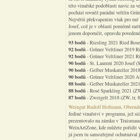
této vinařské podoblasti navíc za v
pochází rovněž parádní veltlín Gr
Největší překvapením však pro mě 
Josef, což je v oblasti poměrně ra
jenom doporučit, opravdu povedené č
93 bodů
- Riesling 2021 Ried Rosen
92 bodů
- Grüner Veltliner 2019 R
92 bodů
- Grüner Veltliner 2021 R
90 bodů
- St. Laurent 2020 Josef (S
90 bodů
- Gelber Muskateller 2018
90 bodů
- Grüner Veltliner 2020 Al
88 bodů
- Gelber Muskateller 2021
88 bodů
- Rosé Sparkling 2021 (ZW,
87 bodů
- Zweigelt 2018 (ZW, tr, 8
Weingut Rudolf Hofmann, Oberndor
Jediné vinařství v programu, jež sí
prezentovalo na zámku v Traismaue
WeinArtZone, kde můžete pořídit ví
já jsem tu samozřejmě ochutnával j