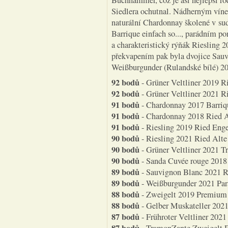
Buchhammer, což je asi nejlepší ro
Siedlera ochutnal. Nádherným vín
naturální Chardonnay školené v su
Barrique einfach so..., parádním p
a charakteristický rýňák Riesling
překvapením pak byla dvojice Sau
Weißburgunder (Rulandské bílé) 20
92 bodů
- Grüner Veltliner 2019 R
92 bodů
- Grüner Veltliner 2021 R
91 bodů
- Chardonnay 2017 Barrique
91 bodů
- Chardonnay 2018 Ried Alt
91 bodů
- Riesling 2019 Ried Enge
90 bodů
- Riesling 2021 Ried Alte 
90 bodů
- Grüner Veltliner 2021 Tr
90 bodů
- Sanda Cuvée rouge 2018 
89 bodů
- Sauvignon Blanc 2021 Ri
89 bodů
- Weißburgunder 2021 Para
88 bodů
- Zweigelt 2019 Premium (
88 bodů
- Gelber Muskateller 2021
87 bodů
- Frühroter Veltliner 2021 