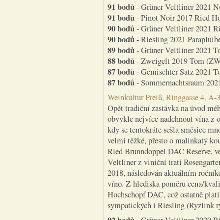
91 bodů
- Grüner Veltliner 2021 N
91 bodů
- Pinot Noir 2017 Ried Ho
90 bodů
- Grüner Veltliner 2021 R
90 bodů
- Riesling 2021 Parapluibe
89 bodů
- Grüner Veltliner 2021 T
88 bodů
- Zweigelt 2019 Tom (ZW, 
87 bodů
- Gemischter Satz 2021 To
87 bodů
- Sommernachtsraum 2021 
Weinkultur Preiß, Ringgasse 4, A-
Opět tradiční zastávka na úvod méh
obvykle nejvíce nadchnout vína z o
kdy se tentokráte sešla směsice mno
velmi těžké, přesto o malinkatý ko
Ried Brunndoppel DAC Reserve, vel
Veltliner z viniční trati Rosengart
2018, následován aktuálním ročníke
víno. Z hlediska poměru cena/kvali
Hochschopf DAC, což ostatně platí 
sympatických i Riesling (Ryzlink