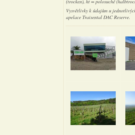
(trocken), ht = polosuché (halbtrock
Vysvětlivky k údajům u jednotlivý
apelace Traisental DAC Reserve.