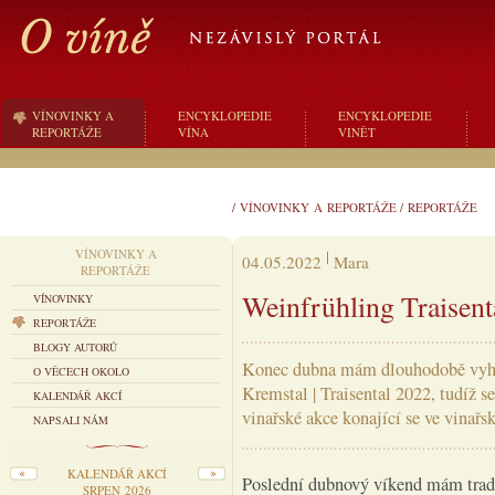
VÍNOVINKY A
ENCYKLOPEDIE
ENCYKLOPEDIE
REPORTÁŽE
VÍNA
VINĚT
/
VÍNOVINKY A REPORTÁŽE
/
REPORTÁŽE
VÍNOVINKY A
04.05.2022
Mara
REPORTÁŽE
Weinfrühling Traisent
VÍNOVINKY
REPORTÁŽE
BLOGY AUTORŮ
Konec dubna mám dlouhodobě vyhra
O VĚCECH OKOLO
Kremstal | Traisental 2022, tudíž s
KALENDÁŘ AKCÍ
vinařské akce konající se ve vinařsk
NAPSALI NÁM
KALENDÁŘ AKCÍ
Poslední dubnový víkend mám tradi
SRPEN 2026