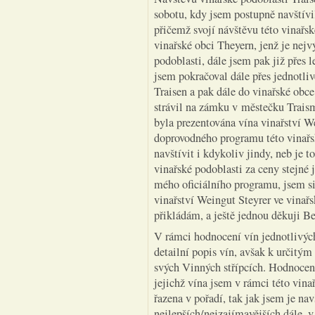
sobotu, kdy jsem postupně navštívi
přičemž svojí návštěvu této vinařsk
vinařské obci Theyern, jenž je nejv
podoblasti, dále jsem pak již přes 
jsem pokračoval dále přes jednotliv
Traisen a pak dále do vinařské obc
strávil na zámku v městečku Trais
byla prezentována vína vinařství W
doprovodného programu této vinařs
navštívit i kdykoliv jindy, neb je t
vinařské podoblasti za ceny stejné
mého oficiálního programu, jsem si
vinařství Weingut Steyrer ve vinařs
přikládám, a ještě jednou děkuji Be
V rámci hodnocení vín jednotlivýc
detailní popis vín, avšak k určitý
svých Vinných střípcích. Hodnocení 
jejichž vína jsem v rámci této vina
řazena v pořadí, tak jak jsem je nav
nejlepších/nejzajímavějších dále, v