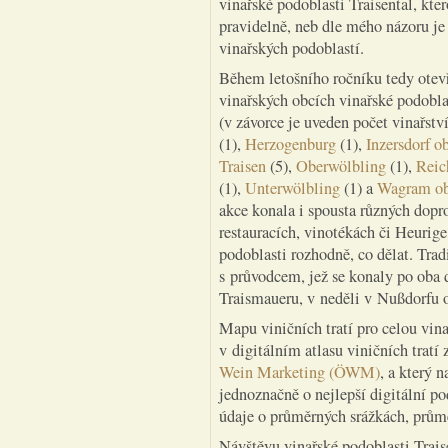
vinařské podoblasti Traisental, kt
pravidelně, neb dle mého názoru je
vinařských podoblastí.
Během letošního ročníku tedy otevř
vinařských obcích vinařské podoblas
(v závorce je uveden počet vinařstv
(1),
Herzogenburg
(1),
Inzersdorf o
Traisen
(5),
Oberwölbling
(1),
Reic
(1),
Unterwölbling
(1) a
Wagram ob 
akce konala i spousta různých dopro
restauracích, vinotékách či Heurige,
podoblasti rozhodně, co dělat. Tradi
s průvodcem, jež se konaly po oba 
Traismaueru, v neděli v Nußdorfu o
Mapu viničních tratí pro celou vin
v digitálním atlasu viničních trat
Wein Marketing (ÖWM)
, a který 
jednoznačně o nejlepší digitální po
údaje o průměrných srážkách, průmě
Návštěvu vinařské podoblasti Traise