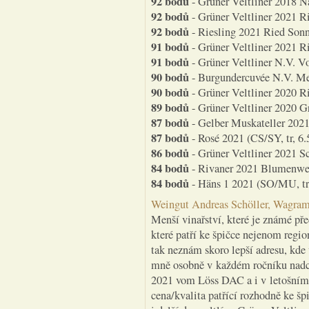
92 bodů
- Grüner Veltliner 2018 N
92 bodů
- Grüner Veltliner 2021 R
92 bodů
- Riesling 2021 Ried Sonnl
91 bodů
- Grüner Veltliner 2021 R
91 bodů
- Grüner Veltliner N.V. Vo
90 bodů
- Burgundercuvée N.V. Mei
90 bodů
- Grüner Veltliner 2020 R
89 bodů
- Grüner Veltliner 2020 Gr
87 bodů
- Gelber Muskateller 2021 
87 bodů
- Rosé 2021 (CS/SY, tr, 6.
86 bodů
- Grüner Veltliner 2021 Sch
84 bodů
- Rivaner 2021 Blumenwein
84 bodů
- Häns 1 2021 (SO/MU, tr,
Weingut Andreas Schöller, Wagram
Menší vinařství, které je známé 
které patří ke špičce nejenom region
tak neznám skoro lepší adresu, kde 
mně osobně v každém ročníku nadchn
2021 vom Löss DAC a i v letošním 
cena/kvalita patřící rozhodně ke š