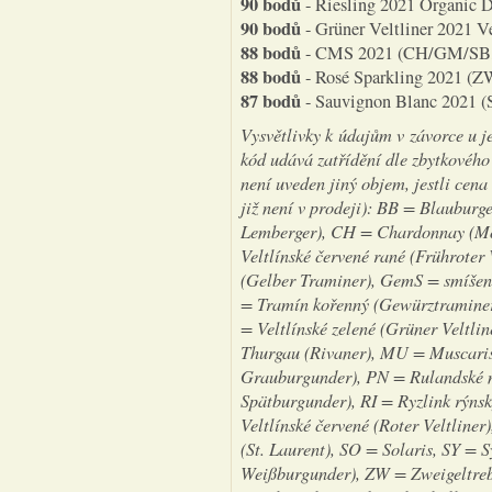
90 bodů
- Riesling 2021 Organic DA
90 bodů
- Grüner Veltliner 2021 V
88 bodů
- CMS 2021 (CH/GM/SB, t
88 bodů
- Rosé Sparkling 2021 (ZW,
87 bodů
- Sauvignon Blanc 2021 (SB
Vysvětlivky k údajům v závorce u j
kód udává zatřídění dle zbytkového 
není uveden jiný objem, jestli cen
již není v prodeji): BB = Blaubur
Lemberger), CH = Chardonnay (Mo
Veltlínské červené rané (Frühroter
(Gelber Traminer), GemS = smíšen
= Tramín kořenný (Gewürztraminer
= Veltlínské zelené (Grüner Veltli
Thurgau (Rivaner), MU = Muscaris
Grauburgunder), PN = Rulandské m
Spätburgunder), RI = Ryzlink rýnsk
Veltlínské červené (Roter Veltline
(St. Laurent), SO = Solaris, SY = 
Weißburgunder), ZW = Zweigeltrebe