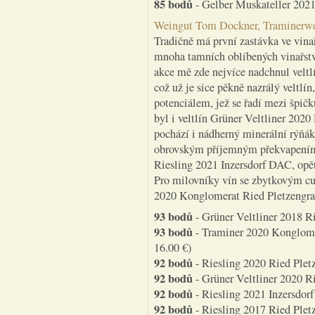
85 bodů
- Gelber Muskateller 2021 
Weingut Tom Dockner, Traminerwe
Tradičně má první zastávka ve vina
mnoha tamních oblíbených vinařstv
akce mě zde nejvíce nadchnul velt
což už je sice pěkně nazrálý veltl
potenciálem, jež se řadí mezi špičk
byl i veltlín Grüner Veltliner 2020
pochází i nádherný minerální rýňá
obrovským příjemným překvapením 
Riesling 2021 Inzersdorf DAC, opět
Pro milovníky vín se zbytkovým c
2020 Konglomerat Ried Pletzengrab
93 bodů
- Grüner Veltliner 2018 
93 bodů
- Traminer 2020 Konglome
16.00 €)
92 bodů
- Riesling 2020 Ried Plet
92 bodů
- Grüner Veltliner 2020 R
92 bodů
- Riesling 2021 Inzersdorf
92 bodů
- Riesling 2017 Ried Pletz