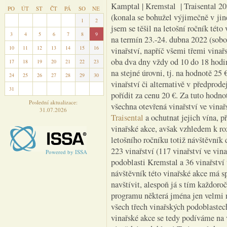
Kamptal | Kremstal | Traisental 2
PO
ÚT
ST
ČT
PÁ
SO
NE
(konala se bohužel výjimečně v ji
27
28
29
30
31
1
2
jsem se těšil na letošní ročník této
3
4
5
6
7
8
9
na termín 23.-24. dubna 2022 (sobo
10
11
12
13
14
15
16
vinařství, napříč všemi třemi vina
oba dva dny vždy od 10 do 18 hodin
17
18
19
20
21
22
23
na stejné úrovni, tj. na hodnotě 25
24
25
26
27
28
29
30
vinařství či alternativě v předprod
31
1
2
3
4
5
6
pořídit za cenu 20 €. Za tuto hodn
Poslední aktualizace:
všechna otevřená vinařství ve vina
31.07.2026
Traisental
a ochutnat jejich vína, p
vinařské akce, avšak vzhledem k ro
letošního ročníku totiž návštěvník 
223 vinařství (117 vinařství ve vin
Powered by ISSA
podoblasti Kremstal a 36 vinařství 
návštěvník této vinařské akce má sp
navštívit, alespoň já s tím každor
programu některá jména jen velmi 
všech třech vinařských podoblastech.
vinařské akce se tedy podíváme na v