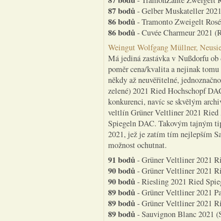
87 bodů
- TramonZante Zweigelt Ro
87 bodů
- Gelber Muskateller 2021 
86 bodů
- Tramonto Zweigelt Rosé 
86 bodů
- Cuvée Charmeur 2021 (R
Weingut Wolfgang Müllner, Neusied
Má jediná zastávka v Nußdorfu ob d
poměr cena/kvalita a nejinak tomu 
někdy až neuvěřitelné, jednoznačno
zelené) 2021 Ried Hochschopf DAC,
konkurenci, navíc se skvělým arch
veltlín Grüner Veltliner 2021 Rie
Spiegeln DAC. Takovým tajným ti
2021, jež je zatím tím nejlepším 
možnost ochutnat.
91 bodů
- Grüner Veltliner 2021 R
90 bodů
- Grüner Veltliner 2021 R
90 bodů
- Riesling 2021 Ried Spieg
89 bodů
- Grüner Veltliner 2021 Pa
89 bodů
- Grüner Veltliner 2021 R
89 bodů
- Sauvignon Blanc 2021 (SB