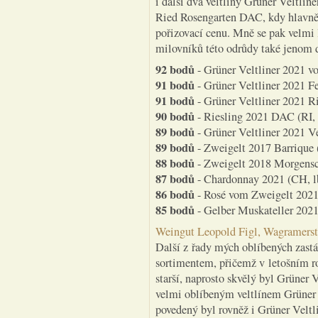
i další dva veltlíny Grüner Veltli
Ried Rosengarten DAC, kdy hlavně
pořizovací cenu. Mně se pak velmi 
milovníků této odrůdy také jenom 
92 bodů
- Grüner Veltliner 2021 v
91 bodů
- Grüner Veltliner 2021 Fe
91 bodů
- Grüner Veltliner 2021 R
90 bodů
- Riesling 2021 DAC (RI, t
89 bodů
- Grüner Veltliner 2021 V
89 bodů
- Zweigelt 2017 Barrique (
88 bodů
- Zweigelt 2018 Morgensch
87 bodů
- Chardonnay 2021 (CH, lb
86 bodů
- Rosé vom Zweigelt 2021 
85 bodů
- Gelber Muskateller 2021 
Weingut Leopold Figl, Wagramerst
Další z řady mých oblíbených zastá
sortimentem, přičemž v letošním ro
starší, naprosto skvělý byl Grüner
velmi oblíbeným veltlínem Grüner
povedený byl rovněž i Grüner Velt