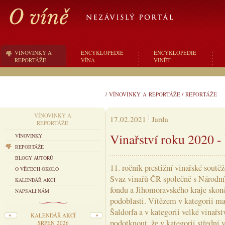
VÍNOVINKY A
ENCYKLOPEDIE
ENCYKLOPEDIE
REPORTÁŽE
VÍNA
VINĚT
/
VÍNOVINKY A REPORTÁŽE
/
REPORTÁŽE
VÍNOVINKY A
17.02.2021
Jarda
REPORTÁŽE
Vinařství roku 2020
VÍNOVINKY
REPORTÁŽE
BLOGY AUTORŮ
11. ročník prestižní vinařské soutě
O VĚCECH OKOLO
Svaz vinařů ČR společně s Národn
KALENDÁŘ AKCÍ
fondu a Jihomoravského kraje skon
NAPSALI NÁM
podoblasti. Vítězem v kategorii ma
Šaldorfa a v kategorii velké vinař
KALENDÁŘ AKCÍ
podotknout, že v kategorii středn
SRPEN 2026