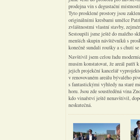
prodejna vín s degustační místností
Tyto prosklené prostory jsou zakle
originálními kresbami umělce Patr
zvláštnostmi vlastní stavby, zejmé
Sestoupili jsme ještě do malého skl
menších skupin návštěvníků s pros
konečně sundali roušky a s chutí se
Navštívil jsem celou řadu moderníc
musím konstatovat, že areál patří k
jejich projekční kancelář vyproj
v renovovaném areálu bývalého piv
s fantastickými výhledy na staré m
horu. Jsou zde soustředěná vína Zn
kdo vinařství ještě nenavštívil, d
neskutečná.