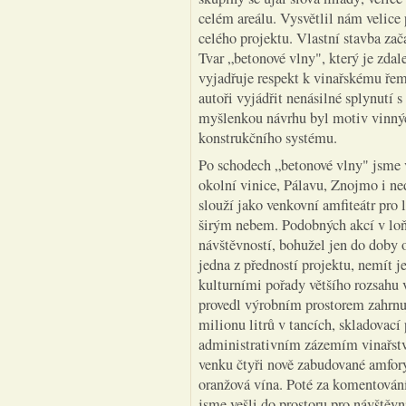
celém areálu. Vysvětlil nám velice p
celého projektu. Vlastní stavba za
Tvar „betonové vlny", který je zdal
vyjadřuje respekt k vinařskému řeme
autoři vyjádřit nenásilné splynutí
myšlenkou návrhu byl motiv vinnýc
konstrukčního systému.
Po schodech „betonové vlny" jsme 
okolní vinice, Pálavu, Znojmo i n
slouží jako venkovní amfiteátr pro 
širým nebem. Podobných akcí v loň
návštěvností, bohužel jen do doby 
jedna z předností projektu, nemít je
kulturními pořady většího rozsahu 
provedl výrobním prostorem zahrnuj
milionu litrů v tancích, skladovací
administrativním zázemím vinařství
venku čtyři nově zabudované amfory
oranžová vína. Poté za komentování
jsme vešli do prostoru pro návště