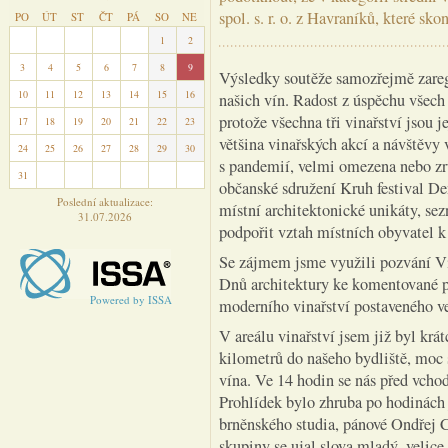
spol. s. r. o. z Havraníků, které sko
PO
ÚT
ST
ČT
PÁ
SO
NE
27
28
29
30
31
1
2
3
4
5
6
7
8
9
Výsledky soutěže samozřejmě zaregi
10
11
12
13
14
15
16
našich vín. Radost z úspěchu všec
protože všechna tři vinařství jsou 
17
18
19
20
21
22
23
většina vinařských akcí a návštěvy 
24
25
26
27
28
29
30
s pandemií, velmi omezena nebo zr
31
1
2
3
4
5
6
občanské sdružení Kruh festival Den
Poslední aktualizace:
místní architektonické unikáty, se
31.07.2026
podpořit vztah místních obyvatel 
Se zájmem jsme využili pozvání 
Dnů architektury ke komentované p
Powered by ISSA
moderního vinařství postaveného v
V areálu vinařství jsem již byl krá
kilometrů do našeho bydliště, moc s
vína. Ve 14 hodin se nás před vcho
Prohlídek bylo zhruba po hodinách j
brněnského studia, pánové Ondřej C
skupiny se ujal slova mladý, velic