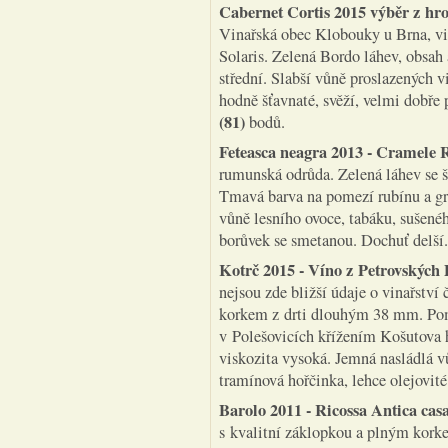
Cabernet Cortis 2015 výběr z hr
Vinařská obec Klobouky u Brna, vi
Solaris. Zelená Bordo láhev, obsah
střední. Slabší vůně proslazených vi
hodně šťavnaté, svěží, velmi dobře
(81)
bodů.
Feteasca neagra 2013 - Cramele 
rumunská odrůda. Zelená láhev se
Tmavá barva na pomezí rubínu a gra
vůně lesního ovoce, tabáku, sušeného
borůvek se smetanou. Dochuť delší
Kotrč 2015 - Víno z Petrovských 
nejsou zde bližší údaje o vinařství
korkem z drti dlouhým 38 mm. Pomě
v Polešovicích křížením Košutova h
viskozita vysoká. Jemná nasládlá vů
tramínová hořčinka, lehce olejovit
Barolo 2011 - Ricossa Antica c
s kvalitní záklopkou a plným kor