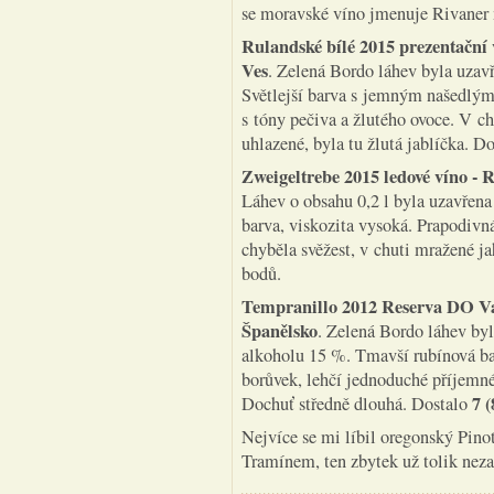
se moravské víno jmenuje Rivaner
Rulandské bílé 2015 prezentační
Ves
. Zelená Bordo láhev byla uzav
Světlejší barva s jemným našedlým
s tóny pečiva a žlutého ovoce. V ch
uhlazené, byla tu žlutá jablíčka. 
Zweigeltrebe 2015 ledové víno -
Láhev o obsahu 0,2 l byla uzavřen
barva, viskozita vysoká. Prapodivn
chyběla svěžest, v chuti mražené j
bodů.
Tempranillo 2012 Reserva DO V
Španělsko
. Zelená Bordo láhev b
alkoholu 15 %. Tmavší rubínová bar
borůvek, lehčí jednoduché příjemn
7 (
Dochuť středně dlouhá. Dostalo
Nejvíce se mi líbil oregonský Pino
Tramínem, ten zbytek už tolik neza