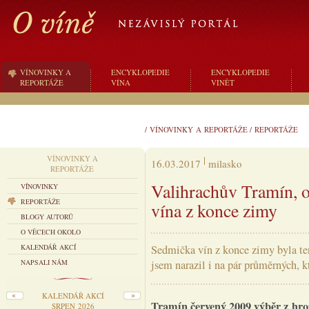
VÍNOVINKY A
ENCYKLOPEDIE
ENCYKLOPEDIE
REPORTÁŽE
VÍNA
VINĚT
/
VÍNOVINKY A REPORTÁŽE
/
REPORTÁŽE
VÍNOVINKY A
16.03.2017
milasko
REPORTÁŽE
Valihrachův Tramín, o
VÍNOVINKY
REPORTÁŽE
vína z konce zimy
BLOGY AUTORŮ
O VĚCECH OKOLO
KALENDÁŘ AKCÍ
Sedmička vín z konce zimy byla te
NAPSALI NÁM
jsem narazil i na pár průměrných, 
KALENDÁŘ AKCÍ
Tramín červený 2009 výběr z hro
SRPEN 2026