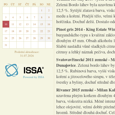
Zelená Bordo láhev byla uzavřena
PO
ÚT
ST
ČT
PÁ
SO
NE
12,5 %. Sytější zlatavá barva, visko
27
28
29
30
31
1
2
medu a koření. Plnější tělo, velmi 
3
4
5
6
7
8
9
hořčinka. Dochuť delší. Dostalo o
10
11
12
13
14
15
16
Pinot gris 2014 - King Estate W
17
18
19
20
21
22
23
burgundského typu s kvalitní zák
24
25
26
27
28
29
30
dlouhým 45 mm. Obsah alkoholu 13,5
31
1
2
3
4
5
6
Slabší nasládlá vůně sladkých citru
citrusy a lehký náznak pečiva, doch
Poslední aktualizace:
31.07.2026
Svatovavřinecké 2011 zemské -
Dunajovice
. Zelená bordo láhev b
12,5 %. Rubínová barva, vyšší vis
koření a jitrocelového sirupu, v těl
Powered by ISSA
švestky a byliny, dochuť středně d
Rivaner 2015 zemské - Milan Ka
uzavřena plným korkem dlouhým 44
barva, viskozita nízká. Méně inten
lehce olejovité, velmi dobře piteln
hroznů. Středně dlouhá dochuť. Ce