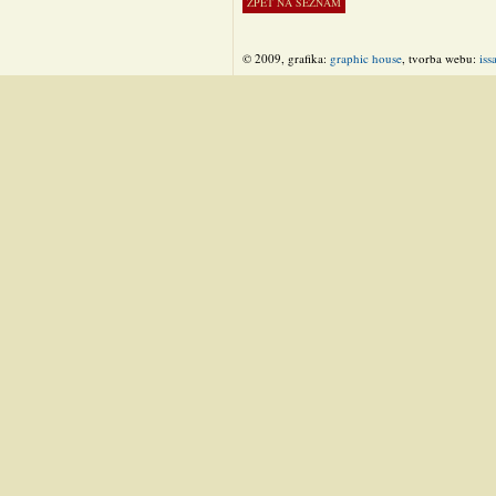
© 2009, grafika:
graphic house
, tvorba webu:
iss