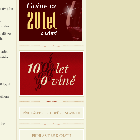
oliv jeho
e
ostatek.
sadě lze
iu
 vidět
enách,
osty, co
 během
PŘIHLÁSIT SE K ODBĔRU NOVINEK
odně
PŘIHLÁSIT SE K CHATU