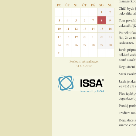
managerkou 
PO
ÚT
ST
ČT
PÁ
SO
NE
Chtěl bych 
27
28
29
30
31
1
2
nekvalita, a
Tuto první 
3
4
5
6
7
8
9
uskuteční ji
10
11
12
13
14
15
16
Po několika 
17
18
19
20
21
22
23
říci, že za 
restaurace.
24
25
26
27
28
29
30
Jarda připra
31
1
2
3
4
5
6
některé zce
které vinařs
Poslední aktualizace:
31.07.2026
Degustační 
Mezi vzorky 
Jarda je zk
ve víně cítí 
Powered by ISSA
Přes teplé 
degustace by
Prodej prob
Tradiční los
Degustace sk
známé vinařs