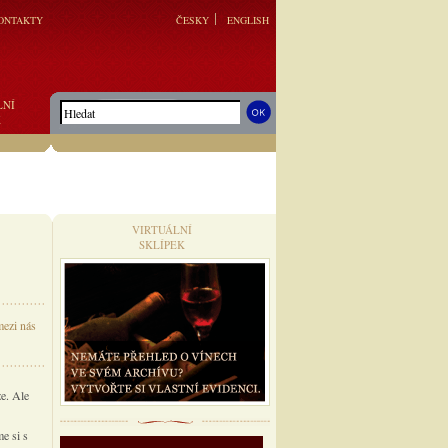
ONTAKTY
ČESKY
ENGLISH
LNÍ
K
VIRTUÁLNÍ
SKLÍPEK
mezi nás
ze. Ale
e si s