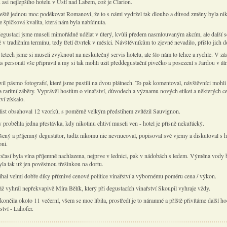
asi nejlepšího hotelu v Ústí nad Labem, což je Clarion.
ještě jednou moc poděkovat Romanovi, že to s námi vydržel tak dlouho a důvod změny byla nik
le špičková kvalita, která nám byla nabídnuta.
degustaci jsme museli mimořádně udělat v úterý, kvůli předem nasmlouvaným akcím, ale další s
ž v tradičním termínu, tedy třetí čtvrtek v měsíci. Návštěvníkům to zjevně nevadilo, přišlo jich d
letech jsme si museli zvyknout na neskutečný servis hotelu, ale šlo nám to lehce a rychle. V zá
nás personál vše připravil a my si tak mohli užit předdegustační pivečko a posezení s Jardou v átr
vil pásmo fotografií, které jsme pustili na dvou plátnech. To pak komentoval, návštěvníci mohli
la raritní záběry. Vyprávěl hostům o vinařství, důvodech a významu nových etiket a některých c
tví získalo.
list obsahoval 12 vzorků, s poměrně velkým předstihem zvítězil Sauvignon.
proběhla jedna přestávka, kdy nikotinu chtiví museli ven - hotel je přísně nekuřácký.
ušený a příjemný degustátor, tudíž nikomu nic nevnucoval, popisoval své vjemy a diskutoval s h
oni.
počasí byla vína příjemně nachlazena, nejprve v lednici, pak v nádobách s ledem. Výměna vody
la tak už jen pověstnou třešinkou na dortu.
íhal velmi dobře díky příznivé cenové politice vinařství a výbornému poměru cena / výkon.
áž vyhrál nepřekvapivě Míra Bělík, který při degustacích vinařství Skoupil vyhraje vždy.
ončila okolo 11 večerní, všem se moc líbila, prostředí je to náramné a příště přivítáme další h
tví - Lahofer.