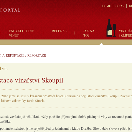
HOME
O NÁS
K
ENCYKLOPEDIE
RECENZE
JAK NA
VIRTUÁ
VINĚT
TO?
SKLÍPE
Y A REPORTÁŽE
/
REPORTÁŽE
Míra
tace vinařství Skoupil
 2016 jsme se sešli v krásném prostředí hotelu Clarion na degustaci vinařství Skoupil. Zavítal 
 klíčové zákazníky Jarda Šimek.
zi nás zavítalo již několikrát, vždy potěšilo příjemnými, dobře pitelnými víny za rozumné pení
začátku.
zpomínáte, scházeli jsme se ještě před prázdninami v klubu Družba. Slovo dalo slovo a plácli jsm