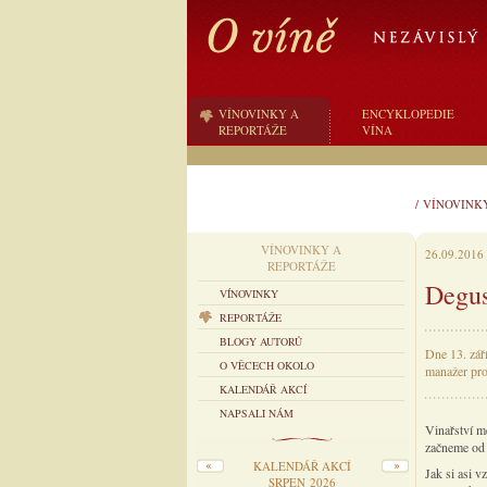
VÍNOVINKY A
ENCYKLOPEDIE
REPORTÁŽE
VÍNA
/
VÍNOVINK
VÍNOVINKY A
26.09.2016
REPORTÁŽE
Degus
VÍNOVINKY
REPORTÁŽE
BLOGY AUTORŮ
Dne 13. září
O VĚCECH OKOLO
manažer pro
KALENDÁŘ AKCÍ
NAPSALI NÁM
Vinařství me
začneme od 
KALENDÁŘ AKCÍ
Jak si asi v
SRPEN 2026