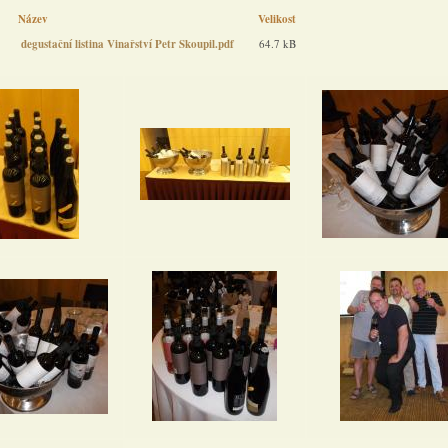
Název
Velikost
degustační listina Vinařství Petr Skoupil.pdf
64.7 kB