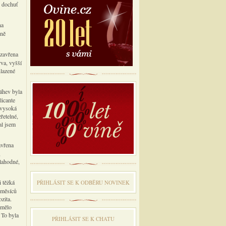
, dochuť
na
ůně
uzavřena
va, vyšší
hlazené
áhev byla
icante
 vysoká
zřetelné,
al jsem
avřena
,
 lahodné,
 těžká
PŘIHLÁSIT SE K ODBĔRU NOVINEK
 měsíců
zita.
 mělo
 To byla
PŘIHLÁSIT SE K CHATU