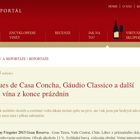
HOME
O NÁS
K
ENCYKLOPEDIE
RECENZE
JAK NA
VIRTUÁ
VINĚT
TO?
SKLÍPE
Y A REPORTÁŽE
/
REPORTÁŽE
milasko
es de Casa Concha, Gáudio Classico a další
 vína z konce prázdnin
k nechtělo skončit a extrémní vedra lákala možná spíše na pivo, ale i tak jsem pár hezkých lahv
a mezi nimi i pěkná zahraniční.
y-Viognier 2013 Gran Reserva
- Gran Tierra, Valle Central, Chile. Láhev z průzračného skla
oubovacím uzávěrem. Obsah alkoholu 13 %. Světlinká barva, viskozita střední. Velmi intenzivn