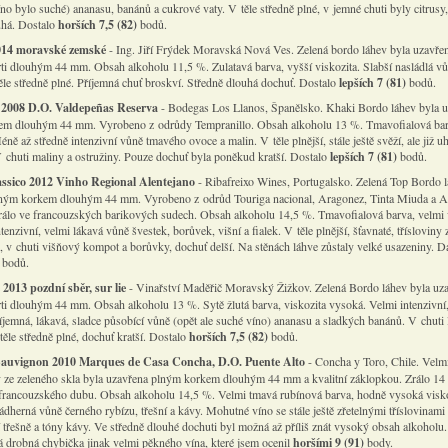
no bylo suché) ananasu, banánů a cukrové vaty. V těle středně plné, v jemné chuti byly citrusy
uhá. Dostalo
horších 7,5 (82)
bodů.
014 moravské zemské
- Ing. Jiří Frýdek Moravská Nová Ves. Zelená bordo láhev byla uzavře
ti dlouhým 44 mm. Obsah alkoholu 11,5 %. Zulatavá barva, vyšší viskozita. Slabší nasládlá v
ěle středně plné. Příjemná chuť broskví. Středně dlouhá dochuť. Dostalo
lepších 7 (81)
bodů.
 2008 D.O. Valdepeñas Reserva
- Bodegas Los Llanos, Španělsko. Khaki Bordo láhev byla 
em dlouhým 44 mm. Vyrobeno z odrůdy Tempranillo. Obsah alkoholu 13 %. Tmavofialová bar
éně až středně intenzivní vůně tmavého ovoce a malin. V těle plnější, stále ještě svěží, ale již u
 V chuti maliny a ostružiny. Pouze dochuť byla poněkud kratší. Dostalo
lepších 7 (81)
bodů.
ssico 2012 Vinho Regional Alentejano
- Ribafreixo Wines, Portugalsko. Zelená Top Bordo l
ným korkem dlouhým 44 mm. Vyrobeno z odrůd Touriga nacional, Aragonez, Tinta Miuda a Al
rálo ve francouzských barikových sudech. Obsah alkoholu 14,5 %. Tmavofialová barva, velmi
ntenzivní, velmi lákavá vůně švestek, borůvek, višní a fialek. V těle plnější, šťavnaté, třísloviny 
é, v chuti višňový kompot a borůvky, dochuť delší. Na stěnách láhve zůstaly velké usazeniny. D
bodů.
2013 pozdní sběr, sur lie
- Vinařství Maděřič Moravský Žižkov. Zelená Bordo láhev byla uz
ti dlouhým 44 mm. Obsah alkoholu 13 %. Sytě žlutá barva, viskozita vysoká. Velmi intenzivní
íjemná, lákavá, sladce působící vůně (opět ale suché víno) ananasu a sladkých banánů. V chuti
těle středně plné, dochuť kratší. Dostalo
horších 7,5 (82)
bodů.
auvignon 2010 Marques de Casa Concha, D.O. Puente Alto
- Concha y Toro, Chile. Velmi
 ze zeleného skla byla uzavřena plným korkem dlouhým 44 mm a kvalitní záklopkou. Zrálo 14
francouzského dubu. Obsah alkoholu 14,5 %. Velmi tmavá rubínová barva, hodně vysoká visko
ádherná vůně černého rybízu, třešní a kávy. Mohutné víno se stále ještě zřetelnými tříslovinami
í třešně a tóny kávy. Ve středně dlouhé dochuti byl možná až příliš znát vysoký obsah alkoholu.
ná drobná chybička jinak velmi pěkného vína, které jsem ocenil
horšími 9 (91)
body.