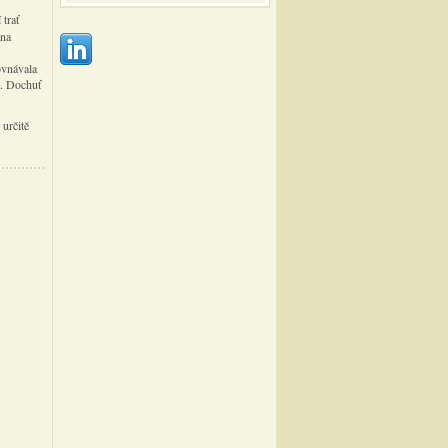
trať
ena
ovnávala
l. Dochuť
určitě