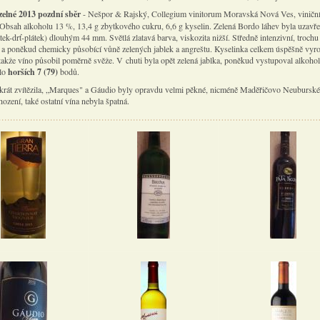
zelné 2013 pozdní sběr
- Nešpor & Rajský, Collegium vinitorum Moravská Nová Ves, viniční 
Obsah alkoholu 13 %, 13,4 g zbytkového cukru, 6,6 g kyselin. Zelená Bordo láhev byla uzavř
ek-drť-plátek) dlouhým 44 mm. Světlá zlatavá barva, viskozita nižší. Středně intenzivní, trochu
í a poněkud chemicky působící vůně zelených jablek a angreštu. Kyselinka celkem úspěšně vyr
 takže víno působil poměrně svěže. V chuti byla opět zelená jablka, poněkud vystupoval alkoho
alo
horších 7 (79)
bodů.
okrát zvítězila, „Marques" a Gáudio byly opravdu velmi pěkné, nicméně Maděřičovo Neuburské 
ození, také ostatní vína nebyla špatná.