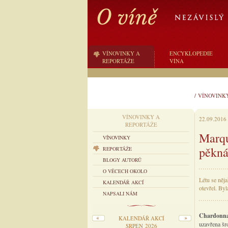
VÍNOVINKY A
ENCYKLOPEDIE
REPORTÁŽE
VÍNA
/
VÍNOVINK
VÍNOVINKY A
22.09.2016
REPORTÁŽE
Marqu
VÍNOVINKY
pěkná
REPORTÁŽE
BLOGY AUTORŮ
O VĚCECH OKOLO
Létu se něja
KALENDÁŘ AKCÍ
otevřel. Byl
NAPSALI NÁM
Chardonna
KALENDÁŘ AKCÍ
uzavřena šr
SRPEN 2026