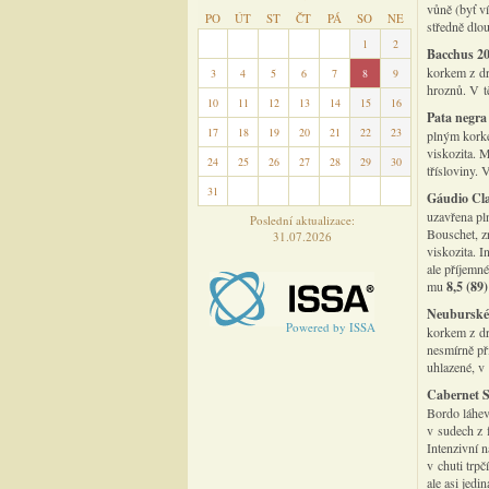
vůně (byť ví
PO
ÚT
ST
ČT
PÁ
SO
NE
středně dlo
27
28
29
30
31
1
2
Bacchus 2
korkem z dr
3
4
5
6
7
8
9
hroznů. V t
10
11
12
13
14
15
16
Pata negra
17
18
19
20
21
22
23
plným kork
viskozita. M
24
25
26
27
28
29
30
třísloviny.
31
1
2
3
4
5
6
Gáudio Cla
uzavřena pl
Poslední aktualizace:
Bouschet, z
31.07.2026
viskozita. I
ale příjemn
mu
8,5 (89)
Neuburské 
Powered by ISSA
korkem z dr
nesmírně př
uhlazené, v 
Cabernet S
Bordo láhev
v sudech z 
Intenzivní n
v chuti trpč
ale asi jedi