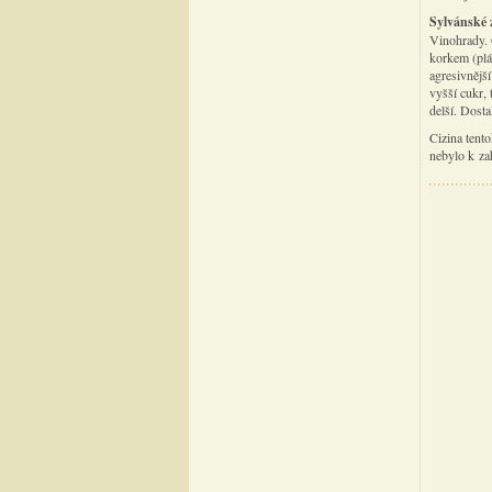
Sylvánské 
Vinohrady. 
korkem (plát
agresivnějš
vyšší cukr,
delší. Dost
Cizina tent
nebylo k zah