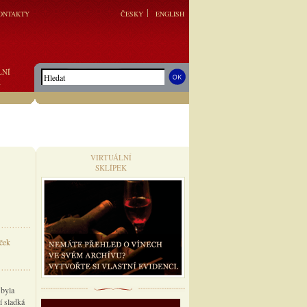
ONTAKTY
ČESKY
ENGLISH
LNÍ
K
VIRTUÁLNÍ
SKLÍPEK
iček
 byla
í sladká