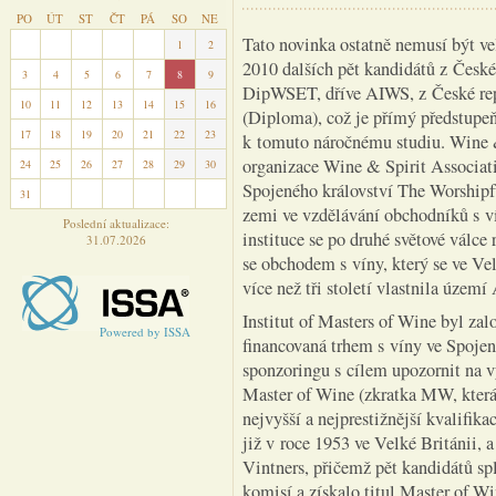
PO
ÚT
ST
ČT
PÁ
SO
NE
Tato novinka ostatně nemusí být v
27
28
29
30
31
1
2
2010 dalších pět kandidátů z České 
3
4
5
6
7
8
9
DipWSET, dříve AIWS, z České repu
10
11
12
13
14
15
16
(Diploma), což je přímý předstupeň
17
18
19
20
21
22
23
k tomuto náročnému studiu. Wine 
organizace Wine & Spirit Associatio
24
25
26
27
28
29
30
Spojeného království The Worshipfu
31
1
2
3
4
5
6
zemi ve vzdělávání obchodníků s ví
Poslední aktualizace:
instituce se po druhé světové válce
31.07.2026
se obchodem s víny, který se ve Ve
více než tři století vlastnila územ
Institut of Masters of Wine byl za
Powered by ISSA
financovaná trhem s víny ve Spoje
sponzoringu s cílem upozornit na v
Master of Wine (zkratka MW, která 
nejvyšší a nejprestižnější kvalifi
již v roce 1953 ve Velké Británii,
Vintners, přičemž pět kandidátů sp
komisí a získalo titul Master of Wi