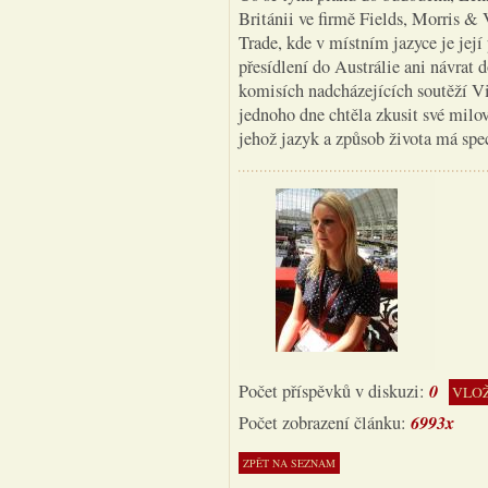
Británii ve firmě Fields, Morris 
Trade, kde v místním jazyce je jej
přesídlení do Austrálie ani návrat 
komisích nadcházejících soutěží V
jednoho dne chtěla zkusit své milo
jehož jazyk a způsob života má spec
0
Počet příspěvků v diskuzi:
VLOŽ
6993x
Počet zobrazení článku: