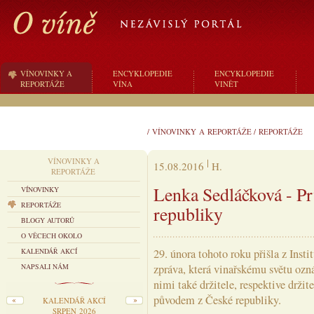
VÍNOVINKY A
ENCYKLOPEDIE
ENCYKLOPEDIE
REPORTÁŽE
VÍNA
VINĚT
/
VÍNOVINKY A REPORTÁŽE
/
REPORTÁŽE
VÍNOVINKY A
15.08.2016
H.
REPORTÁŽE
Lenka Sedláčková - Pr
VÍNOVINKY
REPORTÁŽE
republiky
BLOGY AUTORŮ
O VĚCECH OKOLO
KALENDÁŘ AKCÍ
29. února tohoto roku přišla z Inst
NAPSALI NÁM
zpráva, která vinařskému světu ozn
nimi také držitele, respektive drži
původem z České republiky.
KALENDÁŘ AKCÍ
SRPEN 2026