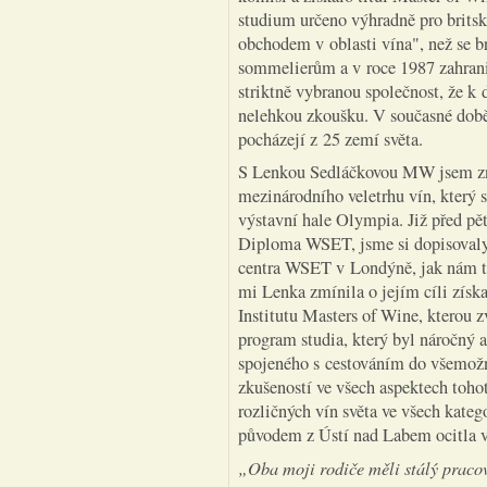
studium určeno výhradně pro brits
obchodem v oblasti vína", než se b
sommelierům a v roce 1987 zahrani
striktně vybranou společnost, že k
nelehkou zkoušku. V současné době 
pocházejí z 25 zemí světa.
S Lenkou Sedláčkovou MW jsem zno
mezinárodního veletrhu vín, který 
výstavní hale Olympia. Již před pě
Diploma WSET, jsme si dopisovaly
centra WSET v Londýně, jak nám te
mi Lenka zmínila o jejím cíli získ
Institutu Masters of Wine, kterou zv
program studia, který byl náročný a
spojeného s cestováním do všemožný
zkušeností ve všech aspektech tohot
rozličných vín světa ve všech kateg
původem z Ústí nad Labem ocitla v 
„Oba moji rodiče měli stálý pracov