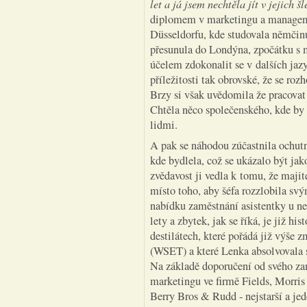
let a já jsem nechtěla jít v jejich šl
diplomem v marketingu a manageme
Düsseldorfu, kde studovala němčinu
přesunula do Londýna, zpočátku s 
účelem zdokonalit se v dalších jazy
příležitosti tak obrovské, že se roz
Brzy si však uvědomila že pracovat 
Chtěla něco společenského, kde by 
lidmi.
A pak se náhodou zúčastnila ochutn
kde bydlela, což se ukázalo být jako
zvědavost ji vedla k tomu, že maji
místo toho, aby šéfa rozzlobila sv
nabídku zaměstnání asistentky u ne
lety a zbytek, jak se říká, je již his
destilátech, které pořádá již výše
(WSET) a které Lenka absolvovala 
Na základě doporučení od svého za
marketingu ve firmě Fields, Morris
Berry Bros & Rudd - nejstarší a jed