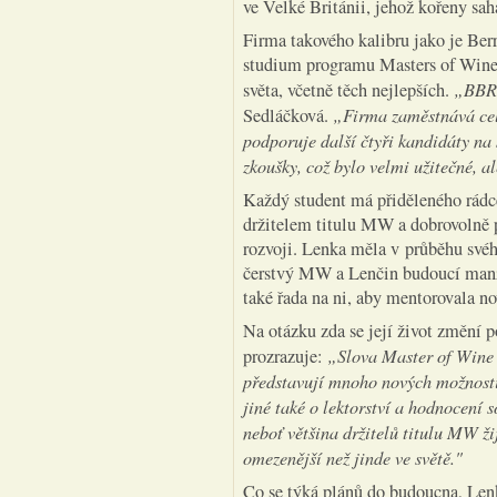
ve Velké Británii, jehož kořeny sah
Firma takového kalibru jako je Berr
studium programu Masters of Wine, 
„BBR 
světa, včetně těch nejlepších.
„Firma zaměstnává ce
Sedláčková.
podporuje další čtyři kandidáty na
zkoušky, což bylo velmi užitečné, al
Každý student má přiděleného rádce
držitelem titulu MW a dobrovolně
rozvoji. Lenka měla v průběhu svéh
čerstvý MW a Lenčin budoucí manže
také řada na ni, aby mentorovala nov
Na otázku zda se její život změní p
„Slova Master of Wine 
prozrazuje:
představují mnoho nových možností,
jiné také o lektorství a hodnocení 
neboť většina držitelů titulu MW ž
omezenější než jinde ve světě."
Co se týká plánů do budoucna, Len