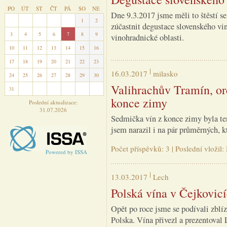
PO
ÚT
ST
ČT
PÁ
SO
NE
Dne 9.3.2017 jsme měli to štěstí s
27
28
29
30
31
1
2
zúčastnit degustace slovenského vin
3
4
5
6
7
8
9
vinohradnické oblasti.
10
11
12
13
14
15
16
17
18
19
20
21
22
23
16.03.2017
milasko
24
25
26
27
28
29
30
Valihrachův Tramín, ore
31
1
2
3
4
5
6
konce zimy
Poslední aktualizace:
31.07.2026
Sedmička vín z konce zimy byla te
jsem narazil i na pár průměrných, 
Počet příspěvků: 3 | Poslední vložil
Powered by ISSA
13.03.2017
Lech
Polská vína v Čejkovicí
Opět po roce jsme se podívali zblíz
Polska. Vína přivezl a prezentoval