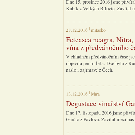
Dne 15. prosince 2016 jsme přivíta
Kubík z Velkých Bílovic. Zavítal m
28.12.2016
milasko
Feteasca neagra, Nitra,
vína z předvánočního č
V chladném předvánočním čase jsem 
objevila jen tři bílá. Dvě byla z 
našlo i zajímavé z Čech.
13.12.2016
Míra
Degustace vinařství Ga
Dne 17. listopadu 2016 jsme přivít
Garčic z Pavlova. Zavítal mezi nás