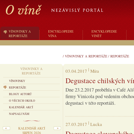
VÍNOVINKY A
ENCYKLOPEDIE
ENCYKLOPEDIE
REPORTÁŽE
VÍNA
VINĚT
/
VÍNOVINKY A REPORTÁŽE
/
REPORTÁŽE
VÍNOVINKY A
03.04.2017
Míra
REPORTÁŽE
Degustace chilských ví
VÍNOVINKY
REPORTÁŽE
Dne 23.2.2017 proběhla v Café Ali
BLOGY AUTORŮ
firmy Vinicola pod vedením obchod
O VĚCECH OKOLO
degustaci v této reportáži.
KALENDÁŘ AKCÍ
NAPSALI NÁM
27.03.2017
Lucka
KALENDÁŘ AKCÍ
Degustace slovenského 
SRPEN 2026