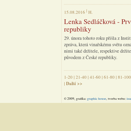
15.08.2016
H.
Lenka Sedláčková - Prv
republiky
29. února tohoto roku přišla z Inst
zpráva, která vinařskému světu ozn
nimi také držitele, respektive drži
původem z České republiky.
1-20
|
21-40
|
41-60
|
61-80
|
81-100
Další >>
|
© 2009, grafika:
graphic house
, tvorba webu:
iss