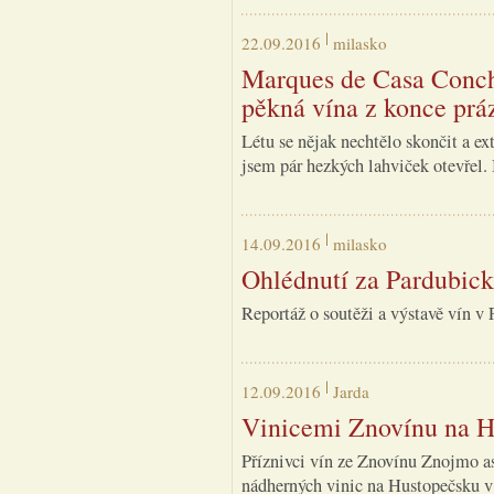
22.09.2016
milasko
Marques de Casa Concha
pěkná vína z konce prá
Létu se nějak nechtělo skončit a ex
jsem pár hezkých lahviček otevřel.
14.09.2016
milasko
Ohlédnutí za Pardubick
Reportáž o soutěži a výstavě vín v 
12.09.2016
Jarda
Vinicemi Znovínu na H
Příznivci vín ze Znovínu Znojmo as
nádherných vinic na Hustopečsku v