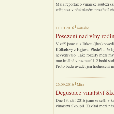
Malá reportáž o vinařské soutěži (z
veřejnost v překrásném prostředí 
11.10.2016
milasko
Posezení nad víny rodi
V září jsme si s Jirkou (jbes) posed
Kölbelovy z Kyjova. Předešlu, že b
nevyčnívalo. Také rozdíly mezi m
maximálně v rozmezí 1-2 bodů stob
Proto budu uvádět jen hodnocení m
26.09.2016
Míra
Degustace vinařství Sk
Dne 13. září 2016 jsme se sešli v k
vinařství Skoupil. Zavítal mezi ná