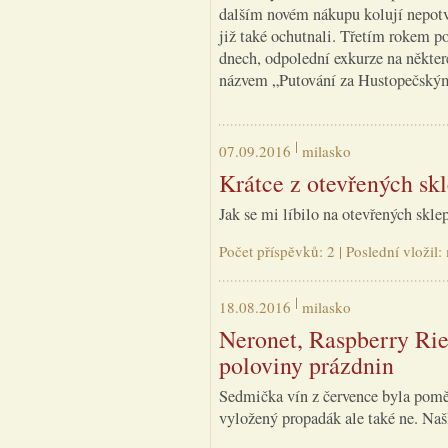
dalším novém nákupu kolují nepotvr
již také ochutnali. Třetím rokem p
dnech, odpolední exkurze na někter
názvem „Putování za Hustopečskými
07.09.2016
milasko
Krátce z otevřených sk
Jak se mi líbilo na otevřených skle
Počet příspěvků: 2 | Poslední vložil
18.08.2016
milasko
Neronet, Raspberry Ries
poloviny prázdnin
Sedmička vín z července byla pomě
vyložený propadák ale také ne. Našl