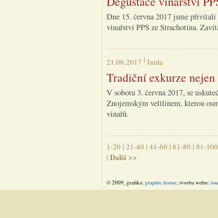
Degustace vinařství PP
Dne 15. června 2017 jsme přivítali
vinařství PPS ze Strachotína. Zaví
21.06.2017
Jarda
Tradiční exkurze nejen 
V sobotu 3. června 2017, se uskuteč
Znojemským veltlínem, kterou os
vinařů.
1-20
|
21-40
|
41-60
|
61-80
|
81-100
Další >>
|
© 2009, grafika:
graphic house
, tvorba webu:
iss