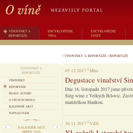
VÍNOVINKY A
ENCYKLOPEDIE
ENCYKLOPEDIE
REPORTÁŽE
VÍNA
VINĚT
/
VÍNOVINKY A REPORTÁŽE
/
REPORTÁŽE
VÍNOVINKY A
05.12.2017
Míra
REPORTÁŽE
Degustace vinařství Si
VÍNOVINKY
REPORTÁŽE
Dne 16. listopadu 2017 jsme přivít
BLOGY AUTORŮ
Sing wine z Velkých Bílovic. Zavít
O VĚCECH OKOLO
manželkou Hankou.
KALENDÁŘ AKCÍ
NAPSALI NÁM
30.11.2017
ViDi
KALENDÁŘ AKCÍ
XI. ročník Letenské hu
SRPEN 2026