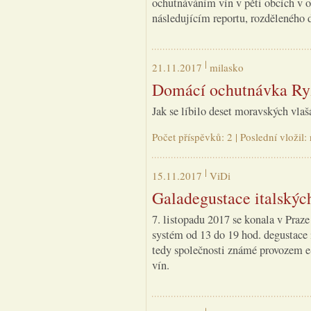
ochutnáváním vín v pěti obcích v o
následujícím reportu, rozděleného d
21.11.2017
milasko
Domácí ochutnávka Ryz
Jak se líbilo deset moravských vla
Počet příspěvků: 2 | Poslední vložil
15.11.2017
ViDi
Galadegustace italskýc
7. listopadu 2017 se konala v Praz
systém od 13 do 19 hod. degustace
tedy společnosti známé provozem e
vín.