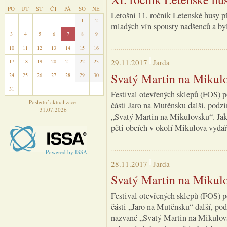
PO
ÚT
ST
ČT
PÁ
SO
NE
Letošní 11. ročník Letenské husy p
27
28
29
30
31
1
2
mladých vín spousty nadšenců a bylo
3
4
5
6
7
8
9
10
11
12
13
14
15
16
29.11.2017
Jarda
17
18
19
20
21
22
23
Svatý Martin na Mikulo
24
25
26
27
28
29
30
31
1
2
3
4
5
6
Festival otevřených sklepů (FOS) p
Poslední aktualizace:
části Jaro na Mutěnsku další, podz
31.07.2026
„Svatý Martin na Mikulovsku“. Jak
pěti obcích v okolí Mikulova vydaři
Powered by ISSA
28.11.2017
Jarda
Svatý Martin na Mikulo
Festival otevřených sklepů (FOS) p
části „Jaro na Mutěnsku“ další, po
nazvané „Svatý Martin na Mikulovs