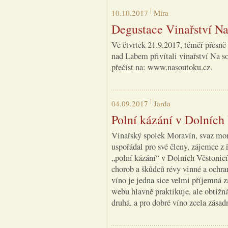
10.10.2017
Míra
Degustace Vinařství Na
Ve čtvrtek 21.9.2017, téměř přesně
nad Labem přivítali vinařství Na so
přečíst na: www.nasoutoku.cz.
04.09.2017
Jarda
Polní kázání v Dolních
Vinařský spolek Moravín, svaz mor
uspořádal pro své členy, zájemce z 
„polní kázání“ v Dolních Věstonic
chorob a škůdců révy vinné a ochran
víno je jedna sice velmi příjemná zá
webu hlavně praktikuje, ale obtížná
druhá, a pro dobré víno zcela zásad