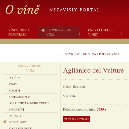
VÍNOVINKY A
ENCYKLOPEDIE
ENCYKLOPEDIE
REPORTÁŽE
VÍNA
VINĚT
/
ENCYKLOPEDIE VÍNA
/
PODOBLASTI
ENCYKLOPEDIE
Aglianico del Vulture
VÍNA
ODRŮDY
STÁTY
Oblast:
Basilicata
JAKOSTI
Stát:
Itálie
KATEGORIZACE
OBSAH ZBYTKOVÉHO CUKRU
Počet zobrazení stránky:
2539 x
VINAŘSTVÍ
OBLASTI
PODOBLASTI
VINAŘSKÉ OBCE