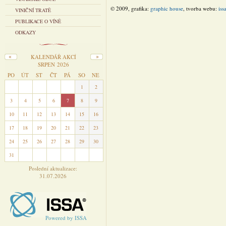
© 2009, grafika:
graphic house
, tvorba webu:
iss
VINIČNÍ TRATĚ
PUBLIKACE O VÍNĚ
ODKAZY
KALENDÁŘ AKCÍ
SRPEN 2026
PO
ÚT
ST
ČT
PÁ
SO
NE
27
28
29
30
31
1
2
3
4
5
6
7
8
9
10
11
12
13
14
15
16
17
18
19
20
21
22
23
24
25
26
27
28
29
30
31
1
2
3
4
5
6
Poslední aktualizace:
31.07.2026
Powered by ISSA