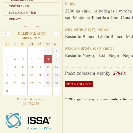
Popis:
VINIČNÍ TRATĚ
2200 ha vinic, 14 bodegas a výroba 
PUBLIKACE O VÍNĚ
spotřebuje na Tenerife a Gran Canari
ODKAZY
Bílé odrůdy révy vinné:
KALENDÁŘ AKCÍ
Bastardo Blanco, Listán Blanco, Mal
SRPEN 2026
PO
ÚT
ST
ČT
PÁ
SO
NE
Modré odrůdy révy vinné:
27
28
29
30
31
1
2
Bastardo Negro, Listán Negro, Negr
3
4
5
6
7
8
9
10
11
12
13
14
15
16
2704 x
Počet zobrazení stránky:
17
18
19
20
21
22
23
24
25
26
27
28
29
30
31
1
2
3
4
5
6
Poslední aktualizace:
© 2009, grafika:
graphic house
, tvorba webu:
iss
31.07.2026
Powered by ISSA