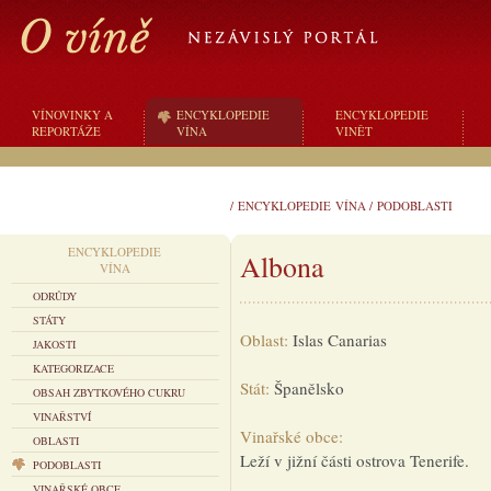
VÍNOVINKY A
ENCYKLOPEDIE
ENCYKLOPEDIE
REPORTÁŽE
VÍNA
VINĚT
/
ENCYKLOPEDIE VÍNA
/
PODOBLASTI
ENCYKLOPEDIE
Albona
VÍNA
ODRŮDY
STÁTY
Oblast:
Islas Canarias
JAKOSTI
KATEGORIZACE
Stát:
Španělsko
OBSAH ZBYTKOVÉHO CUKRU
VINAŘSTVÍ
Vinařské obce:
OBLASTI
Leží v jižní části ostrova Tenerife.
PODOBLASTI
VINAŘSKÉ OBCE