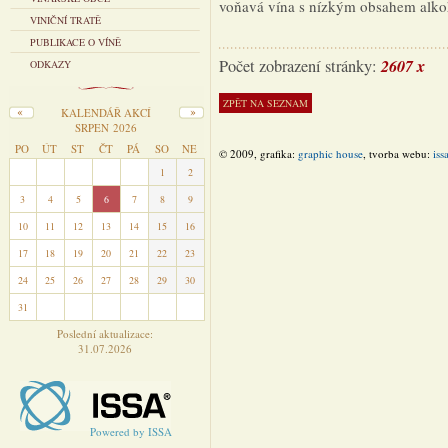
voňavá vína s nízkým obsahem alko
VINIČNÍ TRATĚ
PUBLIKACE O VÍNĚ
2607 x
Počet zobrazení stránky:
ODKAZY
KALENDÁŘ AKCÍ
SRPEN 2026
PO
ÚT
ST
ČT
PÁ
SO
NE
© 2009, grafika:
graphic house
, tvorba webu:
iss
27
28
29
30
31
1
2
3
4
5
6
7
8
9
10
11
12
13
14
15
16
17
18
19
20
21
22
23
24
25
26
27
28
29
30
31
1
2
3
4
5
6
Poslední aktualizace:
31.07.2026
Powered by ISSA