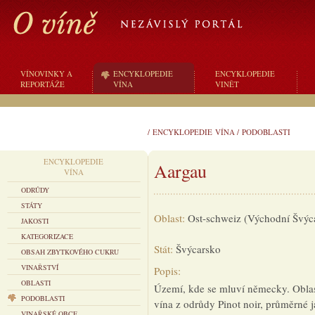
VÍNOVINKY A
ENCYKLOPEDIE
ENCYKLOPEDIE
REPORTÁŽE
VÍNA
VINĚT
/
ENCYKLOPEDIE VÍNA
/
PODOBLASTI
ENCYKLOPEDIE
Aargau
VÍNA
ODRŮDY
STÁTY
Oblast:
Ost-schweiz (Východní Švýc
JAKOSTI
KATEGORIZACE
Stát:
Švýcarsko
OBSAH ZBYTKOVÉHO CUKRU
VINAŘSTVÍ
Popis:
OBLASTI
Území, kde se mluví německy. Oblas
PODOBLASTI
vína z odrůdy Pinot noir, průměrné j
VINAŘSKÉ OBCE