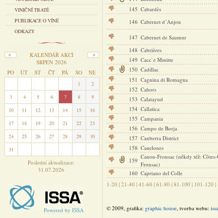
145
Cabardès
VINIČNÍ TRATĚ
PUBLIKACE O VÍNĚ
146
Cabernet d´Anjou
ODKAZY
147
Cabernet de Saumur
148
Cabrières
KALENDÁŘ AKCÍ
149
Cacc`e Mmitte
SRPEN 2026
150
Cadillac
PO
ÚT
ST
ČT
PÁ
SO
NE
151
Cagnina di Romagna
27
28
29
30
31
1
2
152
Cahors
3
4
5
6
7
8
9
153
Calatayud
154
Callatica
10
11
12
13
14
15
16
155
Campania
17
18
19
20
21
22
23
156
Campo de Borja
24
25
26
27
28
29
30
157
Canberra District
158
Canelones
31
1
2
3
4
5
6
Canon-Fronsac (někdy též: Côtes
159
Poslední aktualizace:
Fronsac)
31.07.2026
160
Capriano del Colle
1-20
|
21-40
|
41-60
|
61-80
|
81-100
|
101-120
|
© 2009, grafika:
graphic house
, tvorba webu:
iss
Powered by ISSA