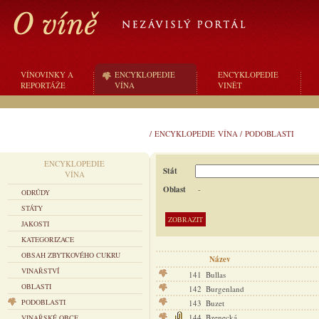
VÍNOVINKY A
ENCYKLOPEDIE
ENCYKLOPEDIE
REPORTÁŽE
VÍNA
VINĚT
/
ENCYKLOPEDIE VÍNA
/
PODOBLASTI
ENCYKLOPEDIE
Stát
VÍNA
Oblast
-
ODRŮDY
STÁTY
JAKOSTI
KATEGORIZACE
OBSAH ZBYTKOVÉHO CUKRU
Název
VINAŘSTVÍ
141
Bullas
OBLASTI
142
Burgenland
PODOBLASTI
143
Buzet
144
Bzenecká
VINAŘSKÉ OBCE