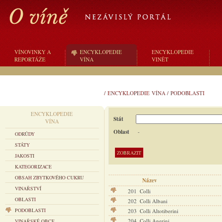
VÍNOVINKY A
ENCYKLOPEDIE
ENCYKLOPEDIE
REPORTÁŽE
VÍNA
VINĚT
/
ENCYKLOPEDIE VÍNA
/
PODOBLASTI
ENCYKLOPEDIE
Stát
VÍNA
Oblast
-
ODRŮDY
STÁTY
JAKOSTI
KATEGORIZACE
OBSAH ZBYTKOVÉHO CUKRU
Název
VINAŘSTVÍ
201
Colli
OBLASTI
202
Colli Albani
PODOBLASTI
203
Colli Altotiberini
204
Colli Anerini
VINAŘSKÉ OBCE