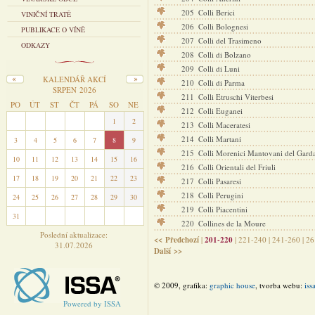
205
Colli Berici
VINIČNÍ TRATĚ
206
Colli Bolognesi
PUBLIKACE O VÍNĚ
207
Colli del Trasimeno
ODKAZY
208
Colli di Bolzano
209
Colli di Luni
KALENDÁŘ AKCÍ
210
Colli di Parma
SRPEN 2026
211
Colli Etruschi Viterbesi
PO
ÚT
ST
ČT
PÁ
SO
NE
212
Colli Euganei
27
28
29
30
31
1
2
213
Colli Maceratesi
214
Colli Martani
3
4
5
6
7
8
9
215
Colli Morenici Mantovani del Gard
10
11
12
13
14
15
16
216
Colli Orientali del Friuli
17
18
19
20
21
22
23
217
Colli Pasaresi
218
Colli Perugini
24
25
26
27
28
29
30
219
Colli Piacentini
31
1
2
3
4
5
6
220
Collines de la Moure
Poslední aktualizace:
<< Předchozí
|
201-220
|
221-240
|
241-260
|
26
31.07.2026
Další >>
© 2009, grafika:
graphic house
, tvorba webu:
iss
Powered by ISSA