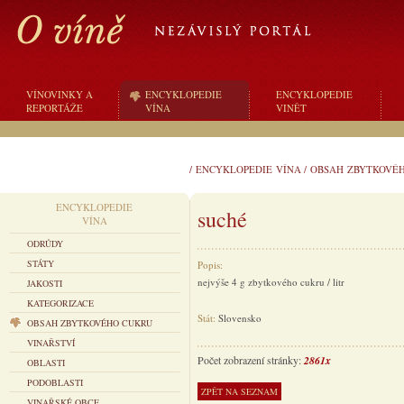
VÍNOVINKY A
ENCYKLOPEDIE
ENCYKLOPEDIE
REPORTÁŽE
VÍNA
VINĚT
/
ENCYKLOPEDIE VÍNA
/
OBSAH ZBYTKOVÉ
ENCYKLOPEDIE
suché
VÍNA
ODRŮDY
STÁTY
Popis:
nejvýše 4 g zbytkového cukru / litr
JAKOSTI
KATEGORIZACE
Stát:
Slovensko
OBSAH ZBYTKOVÉHO CUKRU
VINAŘSTVÍ
Počet zobrazení stránky:
2861x
OBLASTI
PODOBLASTI
VINAŘSKÉ OBCE