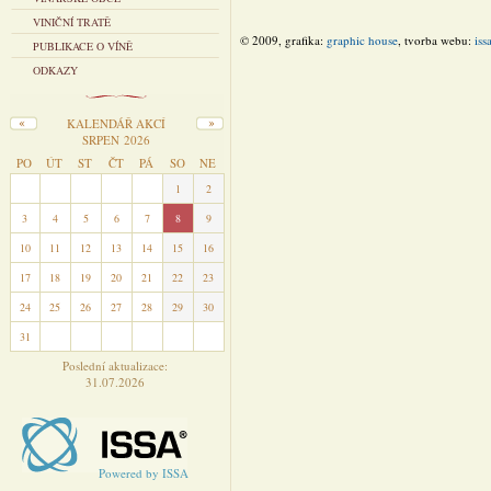
VINIČNÍ TRATĚ
© 2009, grafika:
graphic house
, tvorba webu:
iss
PUBLIKACE O VÍNĚ
ODKAZY
KALENDÁŘ AKCÍ
SRPEN 2026
PO
ÚT
ST
ČT
PÁ
SO
NE
27
28
29
30
31
1
2
3
4
5
6
7
8
9
10
11
12
13
14
15
16
17
18
19
20
21
22
23
24
25
26
27
28
29
30
31
1
2
3
4
5
6
Poslední aktualizace:
31.07.2026
Powered by ISSA