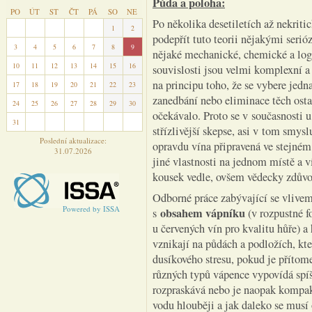
Půda a poloha:
PO
ÚT
ST
ČT
PÁ
SO
NE
Po několika desetiletích až nekriti
27
28
29
30
31
1
2
podepřít tuto teorii nějakými seri
3
4
5
6
7
8
9
nějaké mechanické, chemické a logic
10
11
12
13
14
15
16
souvislosti jsou velmi komplexní 
na principu toho, že se vybere jedn
17
18
19
20
21
22
23
zanedbání nebo eliminace těch ostat
24
25
26
27
28
29
30
očekávalo. Proto se v současnosti 
31
1
2
3
4
5
6
střízlivější skepse, asi v tom smys
Poslední aktualizace:
opravdu vína připravená ve stejném
31.07.2026
jiné vlastnosti na jednom místě a 
kousek vedle, ovšem vědecky zdůvod
Odborné práce zabývající se vlivem 
Powered by ISSA
obsahem vápníku
s
(v rozpustné 
u červených vín pro kvalitu hůře) a
vznikají na půdách a podložích, kt
dusíkového stresu, pokud je přítom
různých typů vápence vypovídá spíše
rozpraskává nebo je naopak kompakt
vodu hlouběji a jak daleko se musí 