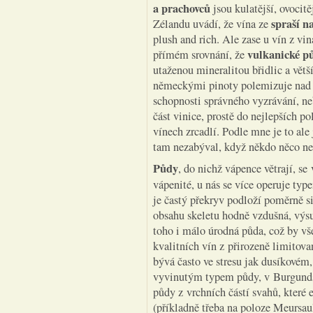
a prachovců
jsou kulatější, ovocitě
spraší n
Zélandu uvádí, že vína ze
plush and rich. Ale zase u vín z vi
vulkanické p
přímém srovnání, že
utaženou mineralitou břidlic a větš
německými pinoty polemizuje nad tí
schopnosti správného vyzrávání, n
část vinice, prostě do nejlepších po
vínech zrcadlí. Podle mne je to ale
tam nezabýval, když někdo něco nehl
Půdy
, do nichž vápence větrají, se
vápenité, u nás se více operuje t
je častý překryv podloží poměrně s
obsahu skeletu hodně vzdušná, výs
toho i málo úrodná půda, což by vš
kvalitních vín z přirozeně limitov
bývá často ve stresu jak dusíkové
vyvinutým typem půdy, v Burgundsk
půdy z vrchních částí svahů, které e
(příkladně třeba na poloze Meursaul