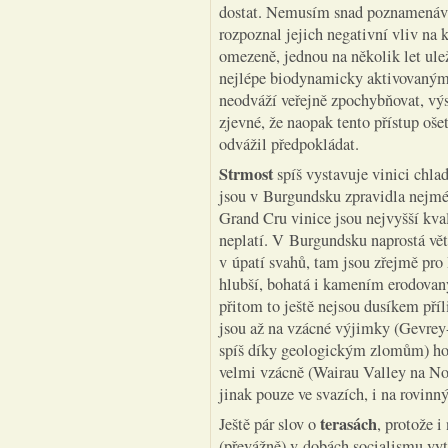
dostat. Nemusím snad poznamenávat,
rozpoznal jejich negativní vliv na
omezeně, jednou na několik let ul
nejlépe biodynamicky aktivovaným
neodváží veřejně zpochybňovat, výs
zjevné, že naopak tento přístup oše
odvážil předpokládat.
Strmost
spíš vystavuje vinici chla
jsou v Burgundsku zpravidla nejmé
Grand Cru vinice jsou nejvyšší kval
neplatí. V Burgundsku naprostá vě
v úpatí svahů, tam jsou zřejmě pro
hlubší, bohatá i kamením erodovan
přitom to ještě nejsou dusíkem příl
jsou až na vzácné výjimky (Gevrey
spíš díky geologickým zlomům) hod
velmi vzácně (Wairau Valley na No
jinak pouze ve svazích, i na rovin
terasách
Ještě pár slov o
, protože 
(převážně) v dobách socialismu vy