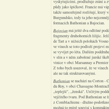
vyskytujícími, prodlužuje zrání a 
půdy jako špičkové. Francie má vá
takže samozřejmě rozlišují, který vá
Burgundsko, tedy ta jeho nejcenněj
formacích Bathonian a Bajocian.
Bajocian
má ještě dva odlišné pod
fragmenty druhohorních lilijic. Je
de Tart a v nižsích polohách Vosne
ve vínech se toto podloží projeví 
se vyvíjet po léta. Dalším poddru
v slín a v něm zabořené jurské ške
vinice v obci Marsannay a Premier
Z toho bych usuzoval, že ve vínech 
ale ne tak strukturovanými.
Bathonian
se nachází na Corton - C
du Roy, v obci Chassagne-Montrache
„teplejší", „ženská". Určitým pod
vejčitého tvaru. Pod Bathonian se
z Comblachienu - dlužno podotknou
možná to právě souvisí s kompakt