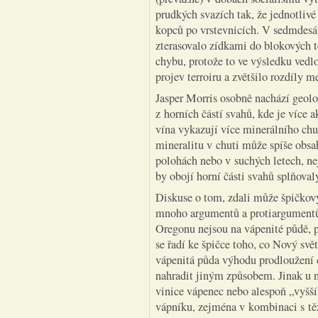
prudkých svazích tak, že jednotliv
kopců po vrstevnicích. V sedmdesát
zterasovalo zídkami do blokových t
chybu, protože to ve výsledku vedl
projev terroiru a zvětšilo rozdíly m
Jasper Morris osobně nachází geolo
z horních částí svahů, kde je více 
vína vykazují více minerálního chuť
mineralitu v chuti může spíše obsah 
polohách nebo v suchých letech, n
by obojí horní části svahů splňoval
Diskuse o tom, zdali může špičkový
mnoho argumentů a protiargument
Oregonu nejsou na vápenité půdě, p
se řadí ke špičce toho, co Nový sv
vápenitá půda výhodu prodloužení d
nahradit jiným způsobem. Jinak u n
vinice vápenec nebo alespoň „vyšší
vápníku, zejména v kombinaci s tě