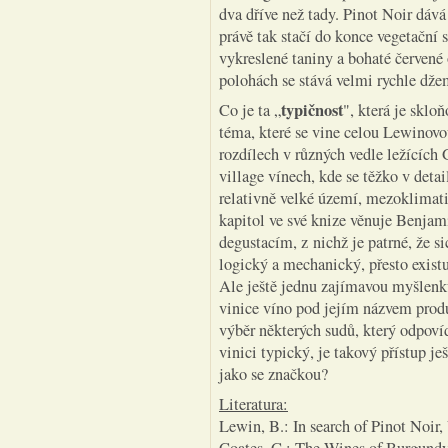
dva dříve než tady. Pinot Noir dáv
právě tak stačí do konce vegetační 
vykreslené taniny a bohaté červené 
polohách se stává velmi rychle dž
typičnost
Co je ta „
", která je skloň
téma, které se vine celou Lewinovo
rozdílech v různých vedle ležících
village vínech, kde se těžko v detai
relativně velké území, mezoklima
kapitol ve své knize věnuje Benja
degustacím, z nichž je patrné, že s
logický a mechanický, přesto existu
Ale ještě jednu zajímavou myšlenku 
vinice víno pod jejím názvem produk
výběr některých sudů, který odpovíd
vinici typický, je takový přístup j
jako se značkou?
Literatura:
Lewin, B.: In search of Pinot Noir