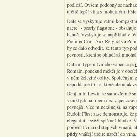
podloží. Ovšem podobný se nachází
určitě lepší vína s mohutným třísle
Dále se vyskytuje velmi kompaktní
nacre" - pearly flagstone - obsahuj
bahně. Vyskytuje se například v t
Premier Cru - Aux Reignots a Pomm
by se dalo odvodit, že tento typ po
pevnosti, která se ohladí až mnoha
Dalším typem tvrdého vápence je
Romain, poněkud měkčí je v obcíc
v něm železité oolity. Společným z
nepoddajné tříslo, které ale nijak z
Benjamin Lewin se samozřejmě snaž
vzniklých na jiném než vápencové
pevnější, více minerálnější, na váp
Rudolf Fürst zase demonstruje, že 
elegantní a svěží spíš než hladké.
porovnal vína od stejných vinařů, a
půdy
vnášejí určité napětí do vín