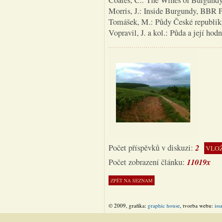
Coates, C.: The Wines of Burgundy,
Morris, J.: Inside Burgundy, BBR 
Tomášek, M.: Půdy České republik
Vopravil, J. a kol.: Půda a její h
2
Počet příspěvků v diskuzi:
VLOŽ
11019x
Počet zobrazení článku:
© 2009, grafika:
graphic house
, tvorba webu:
iss