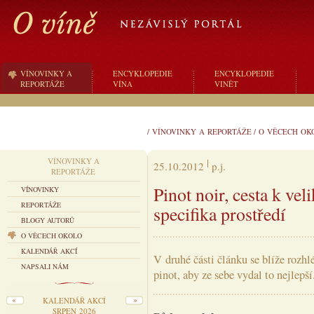
VÍNOVINKY A
ENCYKLOPEDIE
ENCYKLOPEDIE
REPORTÁŽE
VÍNA
VINĚT
/
VÍNOVINKY A REPORTÁŽE
/
O VĚCECH OK
VÍNOVINKY A
25.10.2012
p.j.
REPORTÁŽE
Pinot noir, cesta k veli
VÍNOVINKY
REPORTÁŽE
specifika prostředí
BLOGY AUTORŮ
O VĚCECH OKOLO
KALENDÁŘ AKCÍ
V druhé části článku se blíže roz
NAPSALI NÁM
pinot, aby ze sebe vydal to nejlepší
KALENDÁŘ AKCÍ
SRPEN 2026