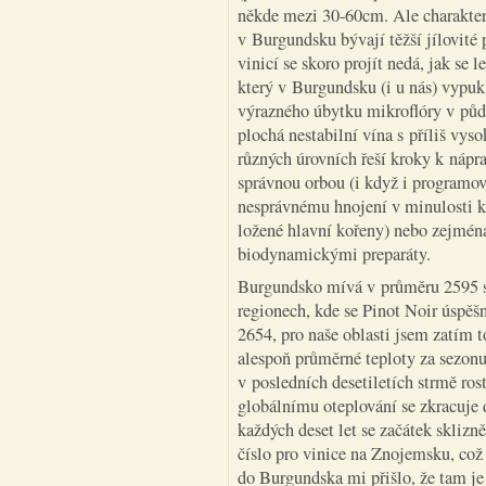
někde mezi 30-60cm. Ale charakteri
v Burgundsku bývají těžší jílovité p
vinicí se skoro projít nedá, jak se
který v Burgundsku (i u nás) vypuk
výrazného úbytku mikroflóry v půd
plochá nestabilní vína s příliš v
různých úrovních řeší kroky k nápra
správnou orbou (i když i programov
nesprávnému hnojení v minulosti k
ložené hlavní kořeny) nebo zejmé
biodynamickými preparáty.
Burgundsko mívá v průměru 2595 sl
regionech, kde se Pinot Noir úspěšn
2654, pro naše oblasti jsem zatím t
alespoň průměrné teploty za sezonu
v posledních desetiletích strmě ros
globálnímu oteplování se zkracuje 
každých deset let se začátek sklizn
číslo pro vinice na Znojemsku, což 
do Burgundska mi přišlo, že tam je 