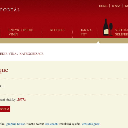
HOME
O NÁS
K
ENCYKLOPEDIE
RECENZE
JAK NA
VIRTUÁ
VINĚT
TO?
SKLÍPE
EDIE VÍNA
/
KATEGORIZACE
que
sko
zení stránky:
2877x
fika:
graphic house
, tvorba webu:
issa czech
, redakční systém:
cms designer