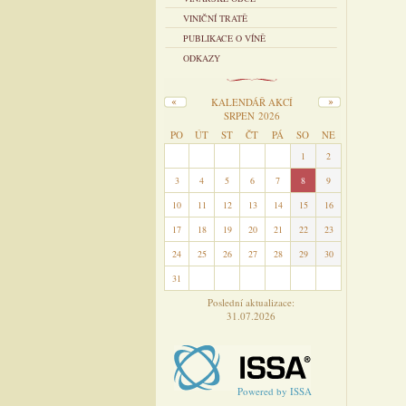
VINIČNÍ TRATĚ
PUBLIKACE O VÍNĚ
ODKAZY
KALENDÁŘ AKCÍ
SRPEN 2026
PO
ÚT
ST
ČT
PÁ
SO
NE
27
28
29
30
31
1
2
3
4
5
6
7
8
9
10
11
12
13
14
15
16
17
18
19
20
21
22
23
24
25
26
27
28
29
30
31
1
2
3
4
5
6
Poslední aktualizace:
31.07.2026
Powered by ISSA