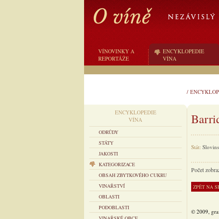
VÍNOVINKY A
ENCYKLOPEDIE
REPORTÁŽE
VÍNA
/
ENCYKLOP
ENCYKLOPEDIE
Barri
VÍNA
ODRŮDY
STÁTY
Stát:
Slovin
JAKOSTI
KATEGORIZACE
Počet zobra
OBSAH ZBYTKOVÉHO CUKRU
VINAŘSTVÍ
OBLASTI
PODOBLASTI
© 2009, gra
VINAŘSKÉ OBCE