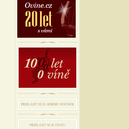
PŘIHLÁSIT SE K ODBĔRU NOVINEK
PŘIHLÁSIT SE K CHATU