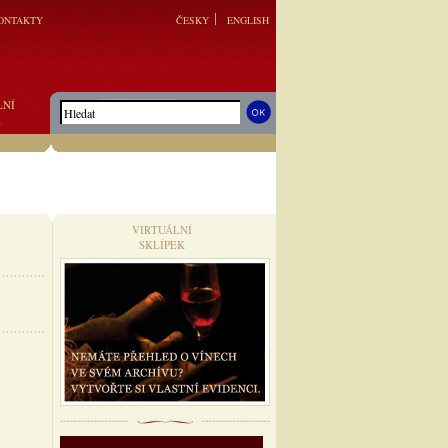
ONTAKTY
ČESKY
ENGLISH
LNÍ
K
VIRTUÁLNÍ
SKLÍPEK