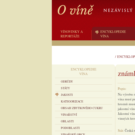
VÍNOVINKY A
ENCYKLOPEDIE
REPORTÁŽE
VÍNA
/
ENCYKLOP
ENCYKLOPEDIE
známk
VÍNA
ODRŮDY
STÁTY
Popis:
Na výrobu m
JAKOSTI
vína musí pr
KATEGORIZACE
hroznů musí
OBSAH ZBYTKOVÉHO CUKRU
jakostní ví
Jakostní ví
VINAŘSTVÍ
vinných hro
OBLASTI
PODOBLASTI
Stát:
Česká 
VINAŘSKÉ OBCE