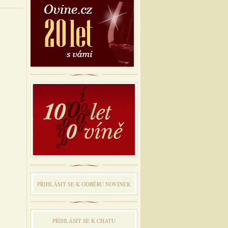
PŘIHLÁSIT SE K ODBĔRU NOVINEK
PŘIHLÁSIT SE K CHATU