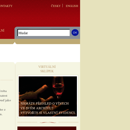
ONTAKTY
ČESKY
ENGLISH
LNÍ
K
VIRTUÁLNÍ
SKLÍPEK
ýroba
natost
buď jako
ho z
n.