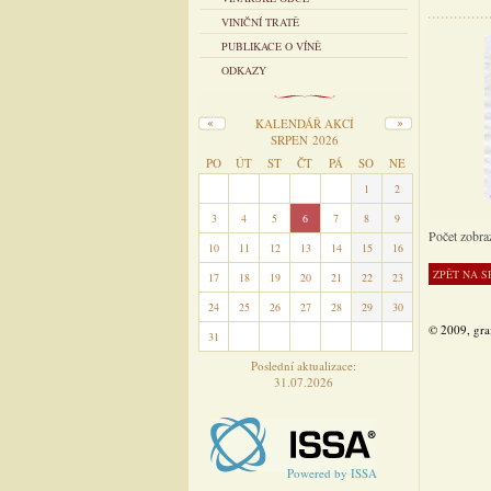
VINIČNÍ TRATĚ
PUBLIKACE O VÍNĚ
ODKAZY
KALENDÁŘ AKCÍ
SRPEN 2026
PO
ÚT
ST
ČT
PÁ
SO
NE
27
28
29
30
31
1
2
3
4
5
6
7
8
9
Počet zobra
10
11
12
13
14
15
16
17
18
19
20
21
22
23
24
25
26
27
28
29
30
© 2009, gra
31
1
2
3
4
5
6
Poslední aktualizace:
31.07.2026
Powered by ISSA