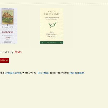
zení stránky:
2280x
fika:
graphic house
, tvorba webu:
issa czech
, redakční systém:
cms designer