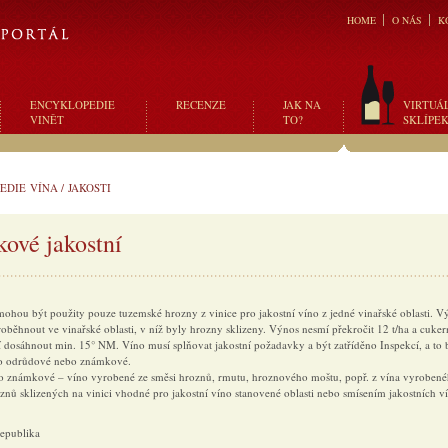
HOME
O NÁS
K
ENCYKLOPEDIE
RECENZE
JAK NA
VIRTUÁ
VINĚT
TO?
SKLÍPE
EDIE VÍNA
/
JAKOSTI
ové jakostní
ohou být použity pouze tuzemské hrozny z vinice pro jakostní víno z jedné vinařské oblasti. V
oběhnout ve vinařské oblasti, v níž byly hrozny sklizeny. Výnos nesmí překročit 12 t/ha a cuker
 dosáhnout min. 15° NM. Víno musí splňovat jakostní požadavky a být zatříděno Inspekcí, a to 
no odrůdové nebo známkové.
no známkové – víno vyrobené ze směsi hroznů, rmutu, hroznového moštu, popř. z vína vyrobené
znů sklizených na vinici vhodné pro jakostní víno stanovené oblasti nebo smísením jakostních ví
republika